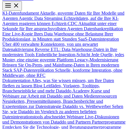
KI-Datenfundament
Aktuelle, governte Daten für Ihre Modelle und
Agenten
Agentic Data Streaming
Echtzeitdaten, auf die Ihre KI-
Agenten reagieren können
Echtzeit-CDC
Aktualität unter einer
Sekunde für Ihre anspruchsvollsten Agenten
Datenbankreplikation
Eine Live-Kopie Ihres Data Warehouse ohne Belastung Ihrer
Produktionslast, in Minuten statt Stunden
SaaS-Datenintegration
Über 400 verwaltete Konnektoren, von uns gewartet
Datenaktivierung
Reverse ETL: Data-Warehouse-Daten in Ihre
modernsten Tools
Einheitliche Ingestion-Schicht
Jede Quelle, jedes
Muster, eine einzige governte Plattform
Legacy-Modernisierung
Bringen Sie On-Prem- und Mainframe-Daten in Ihren modernen
Stack
SAP-Datenreplikation
Schnelle, konforme Integration, ohne
Middleware, ohne RFC
Dokumentation
Alles, was Sie wissen müssen, um Ihre Daten
fließen zu lassen
Blog
Leitfäden, Vorlagen, Tooltipps,
Brancheneinblicke und mehr
Dataddo Academy
Kurse und
Webinare zur Arbeit mit Dataddo und Daten
Medienressourcen
Neuigkeiten, Pressemitteilungen, Branchenberichte und
Expertentipps zur Datenstrategie
Dataddo vs. Wettbewerber
Sehen
Sie, wie Dataddo im Vergleich zu anderen beliebten
Datenintegrationstools abschneidet
Webinare
Live-Diskussionen
und Demonstrationen von Dataddo und Partnern
Partnerprogramme
Entdecken Sie die Technologie- und Beratungspartnerprogramme