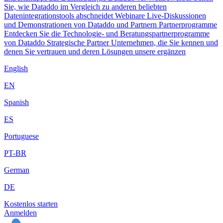
Sie, wie Dataddo im Vergleich zu anderen beliebten
Datenintegrationstools abschneidet
Webinare
Live-Diskussionen
und Demonstrationen von Dataddo und Partnern
Partnerprogramme
Entdecken Sie die Technologie- und Beratungspartnerprogramme
von Dataddo
Strategische Partner
Unternehmen, die Sie kennen und
denen Sie vertrauen und deren Lösungen unsere ergänzen
English
EN
Spanish
ES
Portuguese
PT-BR
German
DE
Kostenlos starten
Anmelden