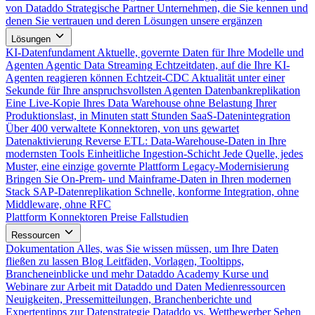
von Dataddo
Strategische Partner
Unternehmen, die Sie kennen und
denen Sie vertrauen und deren Lösungen unsere ergänzen
Lösungen
KI-Datenfundament
Aktuelle, governte Daten für Ihre Modelle und
Agenten
Agentic Data Streaming
Echtzeitdaten, auf die Ihre KI-
Agenten reagieren können
Echtzeit-CDC
Aktualität unter einer
Sekunde für Ihre anspruchsvollsten Agenten
Datenbankreplikation
Eine Live-Kopie Ihres Data Warehouse ohne Belastung Ihrer
Produktionslast, in Minuten statt Stunden
SaaS-Datenintegration
Über 400 verwaltete Konnektoren, von uns gewartet
Datenaktivierung
Reverse ETL: Data-Warehouse-Daten in Ihre
modernsten Tools
Einheitliche Ingestion-Schicht
Jede Quelle, jedes
Muster, eine einzige governte Plattform
Legacy-Modernisierung
Bringen Sie On-Prem- und Mainframe-Daten in Ihren modernen
Stack
SAP-Datenreplikation
Schnelle, konforme Integration, ohne
Middleware, ohne RFC
Plattform
Konnektoren
Preise
Fallstudien
Ressourcen
Dokumentation
Alles, was Sie wissen müssen, um Ihre Daten
fließen zu lassen
Blog
Leitfäden, Vorlagen, Tooltipps,
Brancheneinblicke und mehr
Dataddo Academy
Kurse und
Webinare zur Arbeit mit Dataddo und Daten
Medienressourcen
Neuigkeiten, Pressemitteilungen, Branchenberichte und
Expertentipps zur Datenstrategie
Dataddo vs. Wettbewerber
Sehen