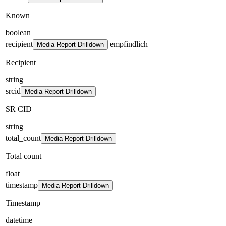
Known
boolean
recipient
empfindlich
Media Report Drilldown
Recipient
string
srcid
Media Report Drilldown
SR CID
string
total_count
Media Report Drilldown
Total count
float
timestamp
Media Report Drilldown
Timestamp
datetime