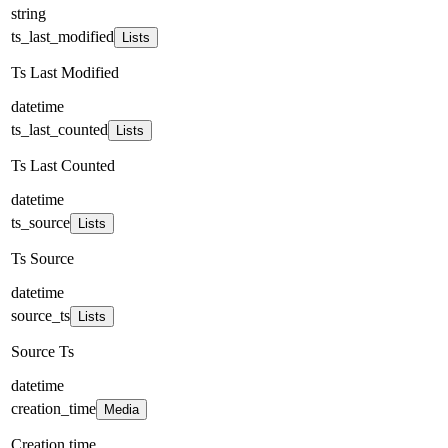
string
ts_last_modified
Lists
Ts Last Modified
datetime
ts_last_counted
Lists
Ts Last Counted
datetime
ts_source
Lists
Ts Source
datetime
source_ts
Lists
Source Ts
datetime
creation_time
Media
Creation time