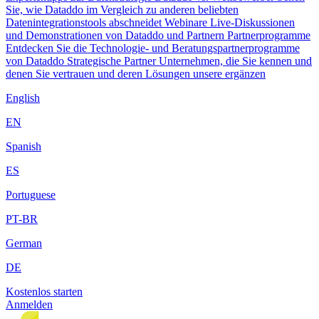
Sie, wie Dataddo im Vergleich zu anderen beliebten
Datenintegrationstools abschneidet
Webinare
Live-Diskussionen
und Demonstrationen von Dataddo und Partnern
Partnerprogramme
Entdecken Sie die Technologie- und Beratungspartnerprogramme
von Dataddo
Strategische Partner
Unternehmen, die Sie kennen und
denen Sie vertrauen und deren Lösungen unsere ergänzen
English
EN
Spanish
ES
Portuguese
PT-BR
German
DE
Kostenlos starten
Anmelden