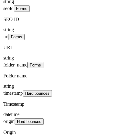
string
seoId
Forms
SEO ID
string
url
Forms
URL
string
folder_name
Forms
Folder name
string
timestamp
Hard bounces
Timestamp
datetime
origin
Hard bounces
Origin