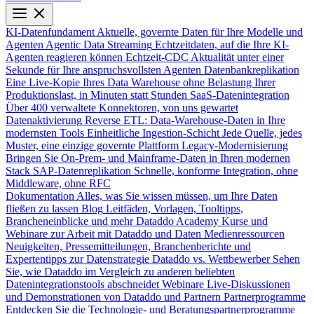
KI-Datenfundament
Aktuelle, governte Daten für Ihre Modelle und
Agenten
Agentic Data Streaming
Echtzeitdaten, auf die Ihre KI-
Agenten reagieren können
Echtzeit-CDC
Aktualität unter einer
Sekunde für Ihre anspruchsvollsten Agenten
Datenbankreplikation
Eine Live-Kopie Ihres Data Warehouse ohne Belastung Ihrer
Produktionslast, in Minuten statt Stunden
SaaS-Datenintegration
Über 400 verwaltete Konnektoren, von uns gewartet
Datenaktivierung
Reverse ETL: Data-Warehouse-Daten in Ihre
modernsten Tools
Einheitliche Ingestion-Schicht
Jede Quelle, jedes
Muster, eine einzige governte Plattform
Legacy-Modernisierung
Bringen Sie On-Prem- und Mainframe-Daten in Ihren modernen
Stack
SAP-Datenreplikation
Schnelle, konforme Integration, ohne
Middleware, ohne RFC
Dokumentation
Alles, was Sie wissen müssen, um Ihre Daten
fließen zu lassen
Blog
Leitfäden, Vorlagen, Tooltipps,
Brancheneinblicke und mehr
Dataddo Academy
Kurse und
Webinare zur Arbeit mit Dataddo und Daten
Medienressourcen
Neuigkeiten, Pressemitteilungen, Branchenberichte und
Expertentipps zur Datenstrategie
Dataddo vs. Wettbewerber
Sehen
Sie, wie Dataddo im Vergleich zu anderen beliebten
Datenintegrationstools abschneidet
Webinare
Live-Diskussionen
und Demonstrationen von Dataddo und Partnern
Partnerprogramme
Entdecken Sie die Technologie- und Beratungspartnerprogramme