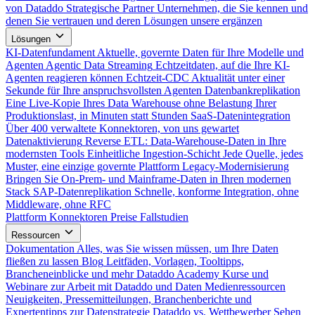
von Dataddo
Strategische Partner
Unternehmen, die Sie kennen und
denen Sie vertrauen und deren Lösungen unsere ergänzen
Lösungen
KI-Datenfundament
Aktuelle, governte Daten für Ihre Modelle und
Agenten
Agentic Data Streaming
Echtzeitdaten, auf die Ihre KI-
Agenten reagieren können
Echtzeit-CDC
Aktualität unter einer
Sekunde für Ihre anspruchsvollsten Agenten
Datenbankreplikation
Eine Live-Kopie Ihres Data Warehouse ohne Belastung Ihrer
Produktionslast, in Minuten statt Stunden
SaaS-Datenintegration
Über 400 verwaltete Konnektoren, von uns gewartet
Datenaktivierung
Reverse ETL: Data-Warehouse-Daten in Ihre
modernsten Tools
Einheitliche Ingestion-Schicht
Jede Quelle, jedes
Muster, eine einzige governte Plattform
Legacy-Modernisierung
Bringen Sie On-Prem- und Mainframe-Daten in Ihren modernen
Stack
SAP-Datenreplikation
Schnelle, konforme Integration, ohne
Middleware, ohne RFC
Plattform
Konnektoren
Preise
Fallstudien
Ressourcen
Dokumentation
Alles, was Sie wissen müssen, um Ihre Daten
fließen zu lassen
Blog
Leitfäden, Vorlagen, Tooltipps,
Brancheneinblicke und mehr
Dataddo Academy
Kurse und
Webinare zur Arbeit mit Dataddo und Daten
Medienressourcen
Neuigkeiten, Pressemitteilungen, Branchenberichte und
Expertentipps zur Datenstrategie
Dataddo vs. Wettbewerber
Sehen