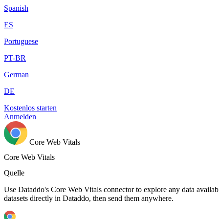
Spanish
ES
Portuguese
PT-BR
German
DE
Kostenlos starten
Anmelden
Core Web Vitals
Core Web Vitals
Quelle
Use Dataddo's Core Web Vitals connector to explore any data availabl
datasets directly in Dataddo, then send them anywhere.