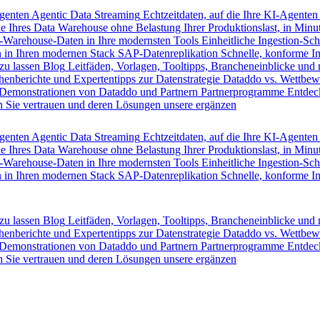
Agenten
Agentic Data Streaming
Echtzeitdaten, auf die Ihre KI-Agenten
e Ihres Data Warehouse ohne Belastung Ihrer Produktionslast, in Minut
-Warehouse-Daten in Ihre modernsten Tools
Einheitliche Ingestion-Sch
 in Ihren modernen Stack
SAP-Datenreplikation
Schnelle, konforme I
zu lassen
Blog
Leitfäden, Vorlagen, Tooltipps, Brancheneinblicke und
henberichte und Expertentipps zur Datenstrategie
Dataddo vs. Wettbew
Demonstrationen von Dataddo und Partnern
Partnerprogramme
Entdec
 Sie vertrauen und deren Lösungen unsere ergänzen
Agenten
Agentic Data Streaming
Echtzeitdaten, auf die Ihre KI-Agenten
e Ihres Data Warehouse ohne Belastung Ihrer Produktionslast, in Minut
-Warehouse-Daten in Ihre modernsten Tools
Einheitliche Ingestion-Sch
 in Ihren modernen Stack
SAP-Datenreplikation
Schnelle, konforme I
zu lassen
Blog
Leitfäden, Vorlagen, Tooltipps, Brancheneinblicke und
henberichte und Expertentipps zur Datenstrategie
Dataddo vs. Wettbew
Demonstrationen von Dataddo und Partnern
Partnerprogramme
Entdec
 Sie vertrauen und deren Lösungen unsere ergänzen