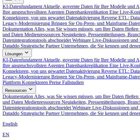
KI-Datenfundament
Aktuelle, governte Daten für Ihre Modelle und 
Ihre anspruchsvollsten Agenten
Datenbankreplikation
Eine Live-Kopi
Konnektoren, von uns gewartet
Datenaktivierung
Reverse ETL: Data
Legacy-Modernisierung
Bringen Sie On-Prem- und Mainframe-Daten
Dokumentation
Alles, was Sie wissen müssen, um Ihre Daten fließen 
und Daten
Medienressourcen
Neuigkeiten, Pressemitteilungen, Branc
Datenintegrationstools abschneidet
Webinare
Live-Diskussionen und 
Dataddo
Strategische Partner
Unternehmen, die Sie kennen und denen
Lösungen
KI-Datenfundament
Aktuelle, governte Daten für Ihre Modelle und 
Ihre anspruchsvollsten Agenten
Datenbankreplikation
Eine Live-Kopi
Konnektoren, von uns gewartet
Datenaktivierung
Reverse ETL: Data
Legacy-Modernisierung
Bringen Sie On-Prem- und Mainframe-Daten
Plattform
Konnektoren
Preise
Fallstudien
Ressourcen
Dokumentation
Alles, was Sie wissen müssen, um Ihre Daten fließen 
und Daten
Medienressourcen
Neuigkeiten, Pressemitteilungen, Branc
Datenintegrationstools abschneidet
Webinare
Live-Diskussionen und 
Dataddo
Strategische Partner
Unternehmen, die Sie kennen und denen
English
EN