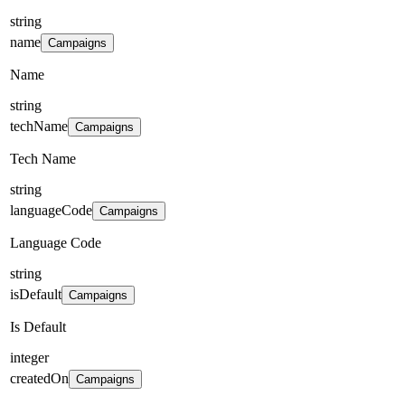
string
name
Campaigns
Name
string
techName
Campaigns
Tech Name
string
languageCode
Campaigns
Language Code
string
isDefault
Campaigns
Is Default
integer
createdOn
Campaigns