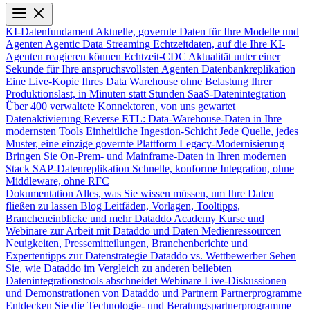
KI-Datenfundament
Aktuelle, governte Daten für Ihre Modelle und
Agenten
Agentic Data Streaming
Echtzeitdaten, auf die Ihre KI-
Agenten reagieren können
Echtzeit-CDC
Aktualität unter einer
Sekunde für Ihre anspruchsvollsten Agenten
Datenbankreplikation
Eine Live-Kopie Ihres Data Warehouse ohne Belastung Ihrer
Produktionslast, in Minuten statt Stunden
SaaS-Datenintegration
Über 400 verwaltete Konnektoren, von uns gewartet
Datenaktivierung
Reverse ETL: Data-Warehouse-Daten in Ihre
modernsten Tools
Einheitliche Ingestion-Schicht
Jede Quelle, jedes
Muster, eine einzige governte Plattform
Legacy-Modernisierung
Bringen Sie On-Prem- und Mainframe-Daten in Ihren modernen
Stack
SAP-Datenreplikation
Schnelle, konforme Integration, ohne
Middleware, ohne RFC
Dokumentation
Alles, was Sie wissen müssen, um Ihre Daten
fließen zu lassen
Blog
Leitfäden, Vorlagen, Tooltipps,
Brancheneinblicke und mehr
Dataddo Academy
Kurse und
Webinare zur Arbeit mit Dataddo und Daten
Medienressourcen
Neuigkeiten, Pressemitteilungen, Branchenberichte und
Expertentipps zur Datenstrategie
Dataddo vs. Wettbewerber
Sehen
Sie, wie Dataddo im Vergleich zu anderen beliebten
Datenintegrationstools abschneidet
Webinare
Live-Diskussionen
und Demonstrationen von Dataddo und Partnern
Partnerprogramme
Entdecken Sie die Technologie- und Beratungspartnerprogramme