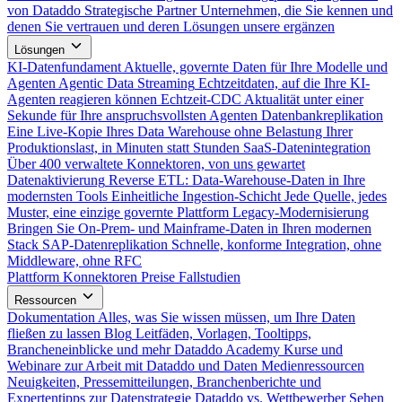
von Dataddo
Strategische Partner
Unternehmen, die Sie kennen und
denen Sie vertrauen und deren Lösungen unsere ergänzen
Lösungen
KI-Datenfundament
Aktuelle, governte Daten für Ihre Modelle und
Agenten
Agentic Data Streaming
Echtzeitdaten, auf die Ihre KI-
Agenten reagieren können
Echtzeit-CDC
Aktualität unter einer
Sekunde für Ihre anspruchsvollsten Agenten
Datenbankreplikation
Eine Live-Kopie Ihres Data Warehouse ohne Belastung Ihrer
Produktionslast, in Minuten statt Stunden
SaaS-Datenintegration
Über 400 verwaltete Konnektoren, von uns gewartet
Datenaktivierung
Reverse ETL: Data-Warehouse-Daten in Ihre
modernsten Tools
Einheitliche Ingestion-Schicht
Jede Quelle, jedes
Muster, eine einzige governte Plattform
Legacy-Modernisierung
Bringen Sie On-Prem- und Mainframe-Daten in Ihren modernen
Stack
SAP-Datenreplikation
Schnelle, konforme Integration, ohne
Middleware, ohne RFC
Plattform
Konnektoren
Preise
Fallstudien
Ressourcen
Dokumentation
Alles, was Sie wissen müssen, um Ihre Daten
fließen zu lassen
Blog
Leitfäden, Vorlagen, Tooltipps,
Brancheneinblicke und mehr
Dataddo Academy
Kurse und
Webinare zur Arbeit mit Dataddo und Daten
Medienressourcen
Neuigkeiten, Pressemitteilungen, Branchenberichte und
Expertentipps zur Datenstrategie
Dataddo vs. Wettbewerber
Sehen