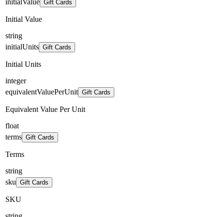
initialValue
Gift Cards
Initial Value
string
initialUnits
Gift Cards
Initial Units
integer
equivalentValuePerUnit
Gift Cards
Equivalent Value Per Unit
float
terms
Gift Cards
Terms
string
sku
Gift Cards
SKU
string