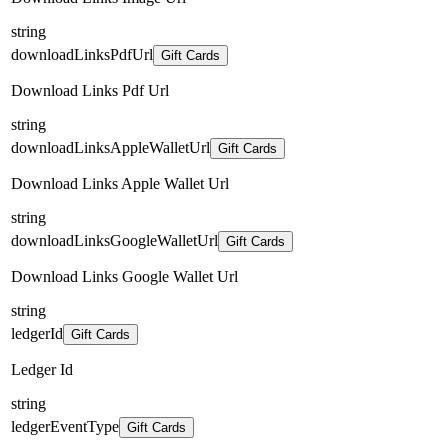
string
downloadLinksPdfUrl
Gift Cards
Download Links Pdf Url
string
downloadLinksAppleWalletUrl
Gift Cards
Download Links Apple Wallet Url
string
downloadLinksGoogleWalletUrl
Gift Cards
Download Links Google Wallet Url
string
ledgerId
Gift Cards
Ledger Id
string
ledgerEventType
Gift Cards