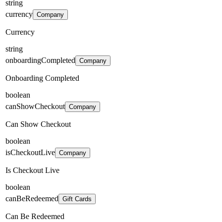
string
currency
Company
Currency
string
onboardingCompleted
Company
Onboarding Completed
boolean
canShowCheckout
Company
Can Show Checkout
boolean
isCheckoutLive
Company
Is Checkout Live
boolean
canBeRedeemed
Gift Cards
Can Be Redeemed