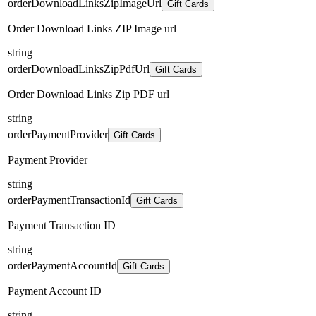
orderDownloadLinksZipImageUrl
Gift Cards
Order Download Links ZIP Image url
string
orderDownloadLinksZipPdfUrl
Gift Cards
Order Download Links Zip PDF url
string
orderPaymentProvider
Gift Cards
Payment Provider
string
orderPaymentTransactionId
Gift Cards
Payment Transaction ID
string
orderPaymentAccountId
Gift Cards
Payment Account ID
string