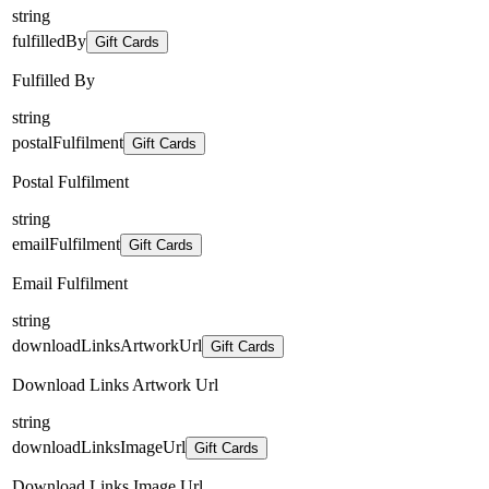
string
fulfilledBy
Gift Cards
Fulfilled By
string
postalFulfilment
Gift Cards
Postal Fulfilment
string
emailFulfilment
Gift Cards
Email Fulfilment
string
downloadLinksArtworkUrl
Gift Cards
Download Links Artwork Url
string
downloadLinksImageUrl
Gift Cards
Download Links Image Url