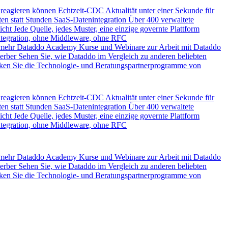
 reagieren können
Echtzeit-CDC
Aktualität unter einer Sekunde für
en statt Stunden
SaaS-Datenintegration
Über 400 verwaltete
icht
Jede Quelle, jedes Muster, eine einzige governte Plattform
ntegration, ohne Middleware, ohne RFC
 mehr
Dataddo Academy
Kurse und Webinare zur Arbeit mit Dataddo
erber
Sehen Sie, wie Dataddo im Vergleich zu anderen beliebten
ken Sie die Technologie- und Beratungspartnerprogramme von
 reagieren können
Echtzeit-CDC
Aktualität unter einer Sekunde für
en statt Stunden
SaaS-Datenintegration
Über 400 verwaltete
icht
Jede Quelle, jedes Muster, eine einzige governte Plattform
ntegration, ohne Middleware, ohne RFC
 mehr
Dataddo Academy
Kurse und Webinare zur Arbeit mit Dataddo
erber
Sehen Sie, wie Dataddo im Vergleich zu anderen beliebten
ken Sie die Technologie- und Beratungspartnerprogramme von