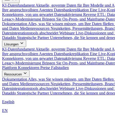
KI-Datenfundament
Aktuelle, governte Daten für Ihre Modelle und 
Ihre anspruchsvollsten Agenten
Datenbankreplikation
Eine Live-Kopi
Konnektoren, von uns gewartet
Datenaktivierung
Reverse ETL: Data
Legacy-Modernisierung
Bringen Sie On-Prem- und Mainframe-Daten
Dokumentation
Alles, was Sie wissen müssen, um Ihre Daten fließen 
und Daten
Medienressourcen
Neuigkeiten, Pressemitteilungen, Branc
Datenintegrationstools abschneidet
Webinare
Live-Diskussionen und 
Dataddo
Strategische Partner
Unternehmen, die Sie kennen und denen
Lösungen
KI-Datenfundament
Aktuelle, governte Daten für Ihre Modelle und 
Ihre anspruchsvollsten Agenten
Datenbankreplikation
Eine Live-Kopi
Konnektoren, von uns gewartet
Datenaktivierung
Reverse ETL: Data
Legacy-Modernisierung
Bringen Sie On-Prem- und Mainframe-Daten
Plattform
Konnektoren
Preise
Fallstudien
Ressourcen
Dokumentation
Alles, was Sie wissen müssen, um Ihre Daten fließen 
und Daten
Medienressourcen
Neuigkeiten, Pressemitteilungen, Branc
Datenintegrationstools abschneidet
Webinare
Live-Diskussionen und 
Dataddo
Strategische Partner
Unternehmen, die Sie kennen und denen
English
EN