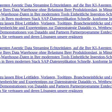
Agenten
Agentic Data Streaming
Echtzeitdaten, auf die Ihre KI-Agenten
e Ihres Data Warehouse ohne Belastung Ihrer Produktionslast, in Minut
-Warehouse-Daten in Ihre modernsten Tools
Einheitliche Ingestion-Sch
 in Ihren modernen Stack
SAP-Datenreplikation
Schnelle, konforme I
zu lassen
Blog
Leitfäden, Vorlagen, Tooltipps, Brancheneinblicke und
henberichte und Expertentipps zur Datenstrategie
Dataddo vs. Wettbew
Demonstrationen von Dataddo und Partnern
Partnerprogramme
Entdec
 Sie vertrauen und deren Lösungen unsere ergänzen
Agenten
Agentic Data Streaming
Echtzeitdaten, auf die Ihre KI-Agenten
e Ihres Data Warehouse ohne Belastung Ihrer Produktionslast, in Minut
-Warehouse-Daten in Ihre modernsten Tools
Einheitliche Ingestion-Sch
 in Ihren modernen Stack
SAP-Datenreplikation
Schnelle, konforme I
zu lassen
Blog
Leitfäden, Vorlagen, Tooltipps, Brancheneinblicke und
henberichte und Expertentipps zur Datenstrategie
Dataddo vs. Wettbew
Demonstrationen von Dataddo und Partnern
Partnerprogramme
Entdec
 Sie vertrauen und deren Lösungen unsere ergänzen