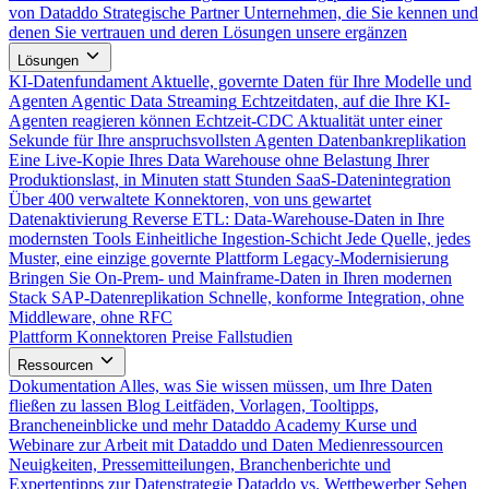
von Dataddo
Strategische Partner
Unternehmen, die Sie kennen und
denen Sie vertrauen und deren Lösungen unsere ergänzen
Lösungen
KI-Datenfundament
Aktuelle, governte Daten für Ihre Modelle und
Agenten
Agentic Data Streaming
Echtzeitdaten, auf die Ihre KI-
Agenten reagieren können
Echtzeit-CDC
Aktualität unter einer
Sekunde für Ihre anspruchsvollsten Agenten
Datenbankreplikation
Eine Live-Kopie Ihres Data Warehouse ohne Belastung Ihrer
Produktionslast, in Minuten statt Stunden
SaaS-Datenintegration
Über 400 verwaltete Konnektoren, von uns gewartet
Datenaktivierung
Reverse ETL: Data-Warehouse-Daten in Ihre
modernsten Tools
Einheitliche Ingestion-Schicht
Jede Quelle, jedes
Muster, eine einzige governte Plattform
Legacy-Modernisierung
Bringen Sie On-Prem- und Mainframe-Daten in Ihren modernen
Stack
SAP-Datenreplikation
Schnelle, konforme Integration, ohne
Middleware, ohne RFC
Plattform
Konnektoren
Preise
Fallstudien
Ressourcen
Dokumentation
Alles, was Sie wissen müssen, um Ihre Daten
fließen zu lassen
Blog
Leitfäden, Vorlagen, Tooltipps,
Brancheneinblicke und mehr
Dataddo Academy
Kurse und
Webinare zur Arbeit mit Dataddo und Daten
Medienressourcen
Neuigkeiten, Pressemitteilungen, Branchenberichte und
Expertentipps zur Datenstrategie
Dataddo vs. Wettbewerber
Sehen