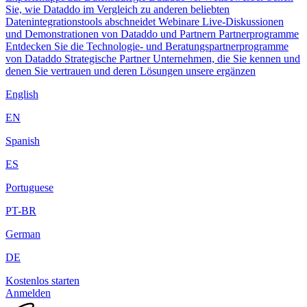
Sie, wie Dataddo im Vergleich zu anderen beliebten
Datenintegrationstools abschneidet
Webinare
Live-Diskussionen
und Demonstrationen von Dataddo und Partnern
Partnerprogramme
Entdecken Sie die Technologie- und Beratungspartnerprogramme
von Dataddo
Strategische Partner
Unternehmen, die Sie kennen und
denen Sie vertrauen und deren Lösungen unsere ergänzen
English
EN
Spanish
ES
Portuguese
PT-BR
German
DE
Kostenlos starten
Anmelden