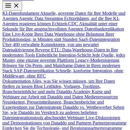
KI-Datenfundament
Aktuelle, governte Daten für Ihre Modelle und
Agenten
Agentic Data Streaming
Echtzeitdaten, auf die Ihre KI-
Agenten reagieren können
Echtzeit-CDC
Aktualität unter einer
Sekunde für Ihre anspruchsvollsten Agenten
Datenbankreplikation
Eine Live-Kopie Ihres Data Warehouse ohne Belastung Ihrer
Produktionslast, in Minuten statt Stunden
SaaS-Datenintegration
Über 400 verwaltete Konnektoren, von uns gewartet
Datenaktivierung
Reverse ETL: Data-Warehouse-Daten in Ihre
modernsten Tools
Einheitliche Ingestion-Schicht
Jede Quelle, jedes
Muster, eine einzige governte Plattform
Legacy-Modernisierung
Bringen Sie On-Prem- und Mainframe-Daten in Ihren modernen
Stack
SAP-Datenreplikation
Schnelle, konforme Integration, ohne
Middleware, ohne RFC
Dokumentation
Alles, was Sie wissen müssen, um Ihre Daten
fließen zu lassen
Blog
Leitfäden, Vorlagen, Tooltipps,
Brancheneinblicke und mehr
Dataddo Academy
Kurse und
Webinare zur Arbeit mit Dataddo und Daten
Medienressourcen
Neuigkeiten, Pressemitteilungen, Branchenberichte und
Expertentipps zur Datenstrategie
Dataddo vs. Wettbewerber
Sehen
Sie, wie Dataddo im Vergleich zu anderen beliebten
Datenintegrationstools abschneidet
Webinare
Live-Diskussionen
und Demonstrationen von Dataddo und Partnern
Partnerprogramme
Entdecken Sie die Technologie- und Beratungspartnerprogramme