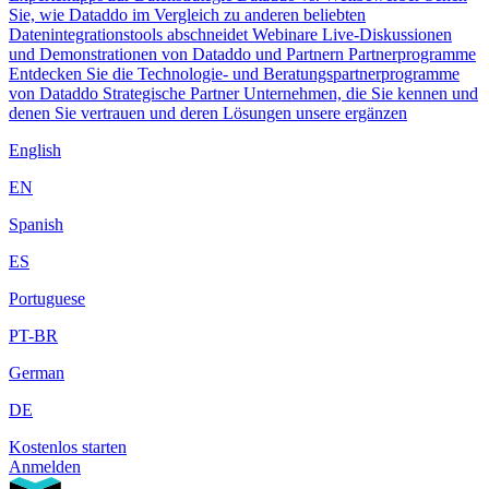
Sie, wie Dataddo im Vergleich zu anderen beliebten
Datenintegrationstools abschneidet
Webinare
Live-Diskussionen
und Demonstrationen von Dataddo und Partnern
Partnerprogramme
Entdecken Sie die Technologie- und Beratungspartnerprogramme
von Dataddo
Strategische Partner
Unternehmen, die Sie kennen und
denen Sie vertrauen und deren Lösungen unsere ergänzen
English
EN
Spanish
ES
Portuguese
PT-BR
German
DE
Kostenlos starten
Anmelden