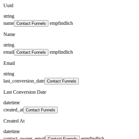
Uuid
string
name
empfindlich
Contact Funnels
Name
string
email
empfindlich
Contact Funnels
Email
string
last_conversion_date
Contact Funnels
Last Conversion Date
datetime
created_at
Contact Funnels
Created At
datetime
contact_owner_email
empfindlich
Contact Funnels