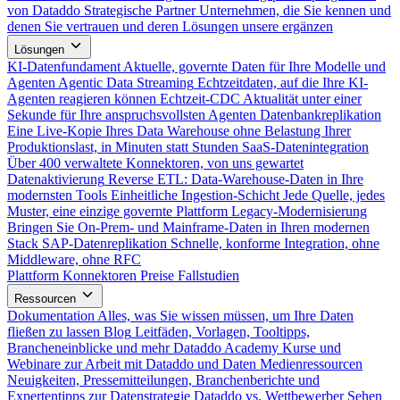
von Dataddo
Strategische Partner
Unternehmen, die Sie kennen und
denen Sie vertrauen und deren Lösungen unsere ergänzen
Lösungen
KI-Datenfundament
Aktuelle, governte Daten für Ihre Modelle und
Agenten
Agentic Data Streaming
Echtzeitdaten, auf die Ihre KI-
Agenten reagieren können
Echtzeit-CDC
Aktualität unter einer
Sekunde für Ihre anspruchsvollsten Agenten
Datenbankreplikation
Eine Live-Kopie Ihres Data Warehouse ohne Belastung Ihrer
Produktionslast, in Minuten statt Stunden
SaaS-Datenintegration
Über 400 verwaltete Konnektoren, von uns gewartet
Datenaktivierung
Reverse ETL: Data-Warehouse-Daten in Ihre
modernsten Tools
Einheitliche Ingestion-Schicht
Jede Quelle, jedes
Muster, eine einzige governte Plattform
Legacy-Modernisierung
Bringen Sie On-Prem- und Mainframe-Daten in Ihren modernen
Stack
SAP-Datenreplikation
Schnelle, konforme Integration, ohne
Middleware, ohne RFC
Plattform
Konnektoren
Preise
Fallstudien
Ressourcen
Dokumentation
Alles, was Sie wissen müssen, um Ihre Daten
fließen zu lassen
Blog
Leitfäden, Vorlagen, Tooltipps,
Brancheneinblicke und mehr
Dataddo Academy
Kurse und
Webinare zur Arbeit mit Dataddo und Daten
Medienressourcen
Neuigkeiten, Pressemitteilungen, Branchenberichte und
Expertentipps zur Datenstrategie
Dataddo vs. Wettbewerber
Sehen