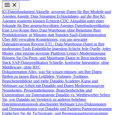
KI-Datenfundament
Aktuelle, governte Daten für Ihre Modelle und
Agenten
Agentic Data Streaming
Echtzeitdaten, auf die Ihre KI-
Agenten reagieren können
Echtzeit-CDC
Aktualität unter einer
Sekunde für Ihre anspruchsvollsten Agenten
Datenbankreplikation
Eine Live-Kopie Ihres Data Warehouse ohne Belastung Ihrer
Produktionslast, in Minuten statt Stunden
SaaS-Datenintegration
Über 400 verwaltete Konnektoren, von uns gewartet
Datenaktivierung
Reverse ETL: Data-Warehouse-Daten in Ihre
modernsten Tools
Einheitliche Ingestion-Schicht
Jede Quelle, jedes
Muster, eine einzige governte Plattform
Legacy-Modernisierung
Bringen Sie On-Prem- und Mainframe-Daten in Ihren modernen
Stack
SAP-Datenreplikation
Schnelle, konforme Integration, ohne
Middleware, ohne RFC
Dokumentation
Alles, was Sie wissen müssen, um Ihre Daten
fließen zu lassen
Blog
Leitfäden, Vorlagen, Tooltipps,
Brancheneinblicke und mehr
Dataddo Academy
Kurse und
Webinare zur Arbeit mit Dataddo und Daten
Medienressourcen
Neuigkeiten, Pressemitteilungen, Branchenberichte und
Expertentipps zur Datenstrategie
Dataddo vs. Wettbewerber
Sehen
Sie, wie Dataddo im Vergleich zu anderen beliebten
Datenintegrationstools abschneidet
Webinare
Live-Diskussionen
und Demonstrationen von Dataddo und Partnern
Partnerprogramme
Entdecken Sie die Technologie- und Beratungspartnerprogramme