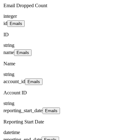
Email Dropped Count
integer
id
Emails
ID
string
name
Emails
Name
string
account_id
Emails
Account ID
string
reporting_start_date
Emails
Reporting Start Date
datetime
reporting_end_date
Emails