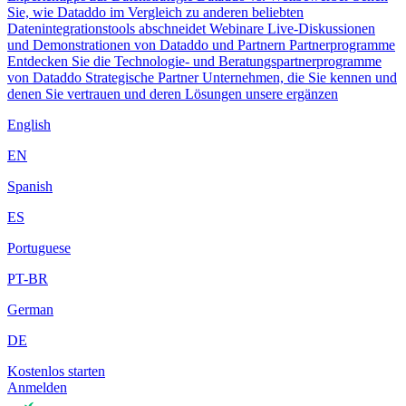
Sie, wie Dataddo im Vergleich zu anderen beliebten
Datenintegrationstools abschneidet
Webinare
Live-Diskussionen
und Demonstrationen von Dataddo und Partnern
Partnerprogramme
Entdecken Sie die Technologie- und Beratungspartnerprogramme
von Dataddo
Strategische Partner
Unternehmen, die Sie kennen und
denen Sie vertrauen und deren Lösungen unsere ergänzen
English
EN
Spanish
ES
Portuguese
PT-BR
German
DE
Kostenlos starten
Anmelden