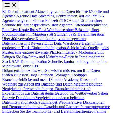
KI-Datenfundament
Aktuelle, governte Daten für Ihre Modelle und
Agenten
Agentic Data Streaming
Echtzeitdaten, auf die Ihre KI-
Agenten reagieren können
Echtzeit-CDC
Aktualität unter einer
Sekunde für Ihre anspruchsvollsten Agenten
Datenbankreplikation
Eine Live-Kopie Ihres Data Warehouse ohne Belastung Ihrer
Produktionslast, in Minuten statt Stunden
SaaS-Datenintegration
Über 400 verwaltete Konnektoren, von uns gewartet
Datenaktivierung
Reverse ETL: Data-Warehouse-Daten in Ihre
modernsten Tools
Einheitliche Ingestion-Schicht
Jede Quelle, jedes
Muster, eine einzige governte Plattform
Legacy-Modernisierung
Bringen Sie On-Prem- und Mainframe-Daten in Ihren modernen
Stack
SAP-Datenreplikation
Schnelle, konforme Integration, ohne
Middleware, ohne RFC
Dokumentation
Alles, was Sie wissen müssen, um Ihre Daten
fließen zu lassen
Blog
Leitfäden, Vorlagen, Tooltipps,
Brancheneinblicke und mehr
Dataddo Academy
Kurse und
Webinare zur Arbeit mit Dataddo und Daten
Medienressourcen
Neuigkeiten, Pressemitteilungen, Branchenberichte und
Expertentipps zur Datenstrategie
Dataddo vs. Wettbewerber
Sehen
Sie, wie Dataddo im Vergleich zu anderen beliebten
Datenintegrationstools abschneidet
Webinare
Live-Diskussionen
und Demonstrationen von Dataddo und Partnern
Partnerprogramme
Entdecken Sie die Technologie- und Beratungspartnerprogramme