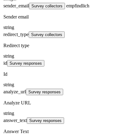
sender_email
empfindlich
Survey collectors
Sender email
string
redirect_type
Survey collectors
Redirect type
string
id
Survey responses
Id
string
analyze_url
Survey responses
Analyze URL
string
answer_text
Survey responses
Answer Text