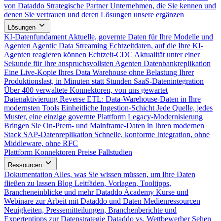
von Dataddo
Strategische Partner
Unternehmen, die Sie kennen und
denen Sie vertrauen und deren Lösungen unsere ergänzen
Lösungen
KI-Datenfundament
Aktuelle, governte Daten für Ihre Modelle und
Agenten
Agentic Data Streaming
Echtzeitdaten, auf die Ihre KI-
Agenten reagieren können
Echtzeit-CDC
Aktualität unter einer
Sekunde für Ihre anspruchsvollsten Agenten
Datenbankreplikation
Eine Live-Kopie Ihres Data Warehouse ohne Belastung Ihrer
Produktionslast, in Minuten statt Stunden
SaaS-Datenintegration
Über 400 verwaltete Konnektoren, von uns gewartet
Datenaktivierung
Reverse ETL: Data-Warehouse-Daten in Ihre
modernsten Tools
Einheitliche Ingestion-Schicht
Jede Quelle, jedes
Muster, eine einzige governte Plattform
Legacy-Modernisierung
Bringen Sie On-Prem- und Mainframe-Daten in Ihren modernen
Stack
SAP-Datenreplikation
Schnelle, konforme Integration, ohne
Middleware, ohne RFC
Plattform
Konnektoren
Preise
Fallstudien
Ressourcen
Dokumentation
Alles, was Sie wissen müssen, um Ihre Daten
fließen zu lassen
Blog
Leitfäden, Vorlagen, Tooltipps,
Brancheneinblicke und mehr
Dataddo Academy
Kurse und
Webinare zur Arbeit mit Dataddo und Daten
Medienressourcen
Neuigkeiten, Pressemitteilungen, Branchenberichte und
Expertentipps zur Datenstrategie
Dataddo vs. Wettbewerber
Sehen