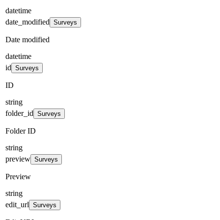
datetime
date_modified
Surveys
Date modified
datetime
id
Surveys
ID
string
folder_id
Surveys
Folder ID
string
preview
Surveys
Preview
string
edit_url
Surveys