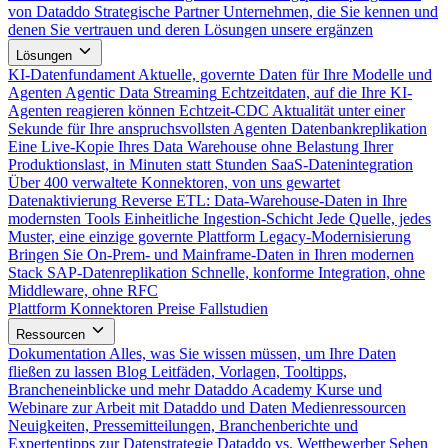
von Dataddo
Strategische Partner
Unternehmen, die Sie kennen und
denen Sie vertrauen und deren Lösungen unsere ergänzen
Lösungen
KI-Datenfundament
Aktuelle, governte Daten für Ihre Modelle und
Agenten
Agentic Data Streaming
Echtzeitdaten, auf die Ihre KI-
Agenten reagieren können
Echtzeit-CDC
Aktualität unter einer
Sekunde für Ihre anspruchsvollsten Agenten
Datenbankreplikation
Eine Live-Kopie Ihres Data Warehouse ohne Belastung Ihrer
Produktionslast, in Minuten statt Stunden
SaaS-Datenintegration
Über 400 verwaltete Konnektoren, von uns gewartet
Datenaktivierung
Reverse ETL: Data-Warehouse-Daten in Ihre
modernsten Tools
Einheitliche Ingestion-Schicht
Jede Quelle, jedes
Muster, eine einzige governte Plattform
Legacy-Modernisierung
Bringen Sie On-Prem- und Mainframe-Daten in Ihren modernen
Stack
SAP-Datenreplikation
Schnelle, konforme Integration, ohne
Middleware, ohne RFC
Plattform
Konnektoren
Preise
Fallstudien
Ressourcen
Dokumentation
Alles, was Sie wissen müssen, um Ihre Daten
fließen zu lassen
Blog
Leitfäden, Vorlagen, Tooltipps,
Brancheneinblicke und mehr
Dataddo Academy
Kurse und
Webinare zur Arbeit mit Dataddo und Daten
Medienressourcen
Neuigkeiten, Pressemitteilungen, Branchenberichte und
Expertentipps zur Datenstrategie
Dataddo vs. Wettbewerber
Sehen