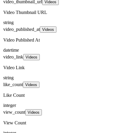
video_thumbnail_url
Videos
Video Thumbnail URL
string
video_published_at
Videos
Video Published At
datetime
video_link
Videos
Video Link
string
like_count
Videos
Like Count
integer
view_count
Videos
View Count
integer