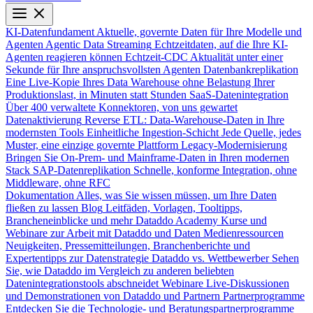
KI-Datenfundament
Aktuelle, governte Daten für Ihre Modelle und
Agenten
Agentic Data Streaming
Echtzeitdaten, auf die Ihre KI-
Agenten reagieren können
Echtzeit-CDC
Aktualität unter einer
Sekunde für Ihre anspruchsvollsten Agenten
Datenbankreplikation
Eine Live-Kopie Ihres Data Warehouse ohne Belastung Ihrer
Produktionslast, in Minuten statt Stunden
SaaS-Datenintegration
Über 400 verwaltete Konnektoren, von uns gewartet
Datenaktivierung
Reverse ETL: Data-Warehouse-Daten in Ihre
modernsten Tools
Einheitliche Ingestion-Schicht
Jede Quelle, jedes
Muster, eine einzige governte Plattform
Legacy-Modernisierung
Bringen Sie On-Prem- und Mainframe-Daten in Ihren modernen
Stack
SAP-Datenreplikation
Schnelle, konforme Integration, ohne
Middleware, ohne RFC
Dokumentation
Alles, was Sie wissen müssen, um Ihre Daten
fließen zu lassen
Blog
Leitfäden, Vorlagen, Tooltipps,
Brancheneinblicke und mehr
Dataddo Academy
Kurse und
Webinare zur Arbeit mit Dataddo und Daten
Medienressourcen
Neuigkeiten, Pressemitteilungen, Branchenberichte und
Expertentipps zur Datenstrategie
Dataddo vs. Wettbewerber
Sehen
Sie, wie Dataddo im Vergleich zu anderen beliebten
Datenintegrationstools abschneidet
Webinare
Live-Diskussionen
und Demonstrationen von Dataddo und Partnern
Partnerprogramme
Entdecken Sie die Technologie- und Beratungspartnerprogramme