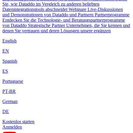
Sie, wie Dataddo im Vergleich zu anderen beliebten
Datenintegrationstools abschneidet
Webinare
Live-Diskussionen
und Demonstrationen von Dataddo und Partnern
Partnerprogramme
Entdecken Sie die Technologie- und Beratungspartnerprogramme
von Dataddo
Strategische Partner
Unternehmen, die Sie kennen und
denen Sie vertrauen und deren Lösungen unsere ergänzen
English
EN
Spanish
ES
Portuguese
PT-BR
German
DE
Kostenlos starten
Anmelden