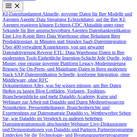
KI-Datenfundament
Aktuelle, governte Daten für Ihre Modelle und
Agenten
Agentic Data Streaming
Echtzeitdaten, auf die Ihre KI-
Agenten reagieren können
Echtzeit-CDC
Aktualität unter einer
Sekunde für Ihre anspruchsvollsten Agenten
Datenbankreplikation
Eine Live-Kopie Ihres Data Warehouse ohne Belastung Ihrer
Produktionslast, in Minuten statt Stunden
SaaS-Datenintegration
Über 400 verwaltete Konnektoren, von uns gewartet
Datenaktivierung
Reverse ETL: Data-Warehouse-Daten in Ihre
modernsten Tools
Einheitliche Ingestion-Schicht
Jede Quelle, jedes
Muster, eine einzige governte Plattform
Legacy-Modernisierung
Bringen Sie On-Prem- und Mainframe-Daten in Ihren modernen
Stack
SAP-Datenreplikation
Schnelle, konforme Integration, ohne
Middleware, ohne RFC
Dokumentation
Alles, was Sie wissen müssen, um Ihre Daten
fließen zu lassen
Blog
Leitfäden, Vorlagen, Tooltipps,
Brancheneinblicke und mehr
Dataddo Academy
Kurse und
Webinare zur Arbeit mit Dataddo und Daten
Medienressourcen
Neuigkeiten, Pressemitteilungen, Branchenberichte und
Expertentipps zur Datenstrategie
Dataddo vs. Wettbewerber
Sehen
Sie, wie Dataddo im Vergleich zu anderen beliebten
Datenintegrationstools abschneidet
Webinare
Live-Diskussionen
und Demonstrationen von Dataddo und Partnern
Partnerprogramme
Entdecken Sie die Technologie- und Beratungspartnerprogramme