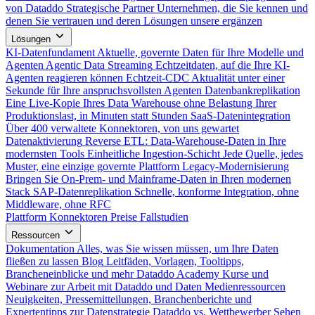
von Dataddo
Strategische Partner
Unternehmen, die Sie kennen und
denen Sie vertrauen und deren Lösungen unsere ergänzen
Lösungen
KI-Datenfundament
Aktuelle, governte Daten für Ihre Modelle und
Agenten
Agentic Data Streaming
Echtzeitdaten, auf die Ihre KI-
Agenten reagieren können
Echtzeit-CDC
Aktualität unter einer
Sekunde für Ihre anspruchsvollsten Agenten
Datenbankreplikation
Eine Live-Kopie Ihres Data Warehouse ohne Belastung Ihrer
Produktionslast, in Minuten statt Stunden
SaaS-Datenintegration
Über 400 verwaltete Konnektoren, von uns gewartet
Datenaktivierung
Reverse ETL: Data-Warehouse-Daten in Ihre
modernsten Tools
Einheitliche Ingestion-Schicht
Jede Quelle, jedes
Muster, eine einzige governte Plattform
Legacy-Modernisierung
Bringen Sie On-Prem- und Mainframe-Daten in Ihren modernen
Stack
SAP-Datenreplikation
Schnelle, konforme Integration, ohne
Middleware, ohne RFC
Plattform
Konnektoren
Preise
Fallstudien
Ressourcen
Dokumentation
Alles, was Sie wissen müssen, um Ihre Daten
fließen zu lassen
Blog
Leitfäden, Vorlagen, Tooltipps,
Brancheneinblicke und mehr
Dataddo Academy
Kurse und
Webinare zur Arbeit mit Dataddo und Daten
Medienressourcen
Neuigkeiten, Pressemitteilungen, Branchenberichte und
Expertentipps zur Datenstrategie
Dataddo vs. Wettbewerber
Sehen