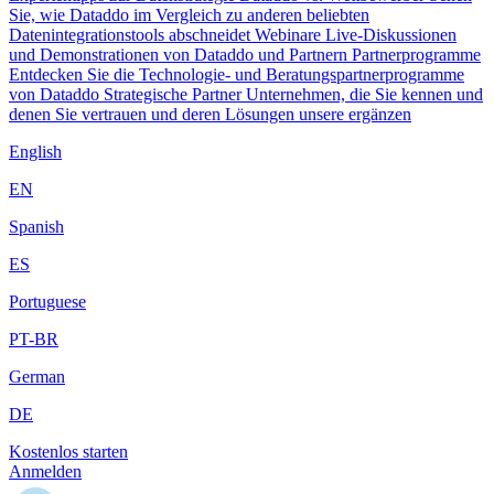
Sie, wie Dataddo im Vergleich zu anderen beliebten
Datenintegrationstools abschneidet
Webinare
Live-Diskussionen
und Demonstrationen von Dataddo und Partnern
Partnerprogramme
Entdecken Sie die Technologie- und Beratungspartnerprogramme
von Dataddo
Strategische Partner
Unternehmen, die Sie kennen und
denen Sie vertrauen und deren Lösungen unsere ergänzen
English
EN
Spanish
ES
Portuguese
PT-BR
German
DE
Kostenlos starten
Anmelden