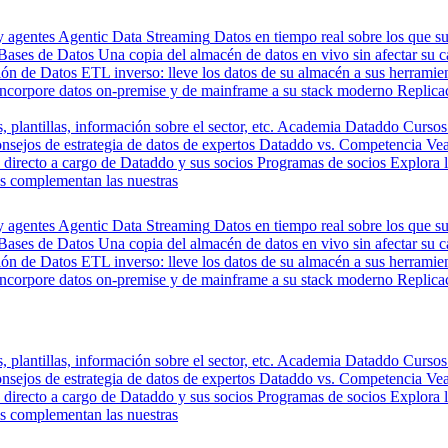
y agentes
Agentic Data Streaming
Datos en tiempo real sobre los que s
Bases de Datos
Una copia del almacén de datos en vivo sin afectar su 
ión de Datos
ETL inverso: lleve los datos de su almacén a sus herrami
Incorpore datos on-premise y de mainframe a su stack moderno
Replica
, plantillas, información sobre el sector, etc.
Academia Dataddo
Cursos
nsejos de estrategia de datos de expertos
Dataddo vs. Competencia
Vea
directo a cargo de Dataddo y sus socios
Programas de socios
Explora 
s complementan las nuestras
y agentes
Agentic Data Streaming
Datos en tiempo real sobre los que s
Bases de Datos
Una copia del almacén de datos en vivo sin afectar su 
ión de Datos
ETL inverso: lleve los datos de su almacén a sus herrami
Incorpore datos on-premise y de mainframe a su stack moderno
Replica
, plantillas, información sobre el sector, etc.
Academia Dataddo
Cursos
nsejos de estrategia de datos de expertos
Dataddo vs. Competencia
Vea
directo a cargo de Dataddo y sus socios
Programas de socios
Explora 
s complementan las nuestras