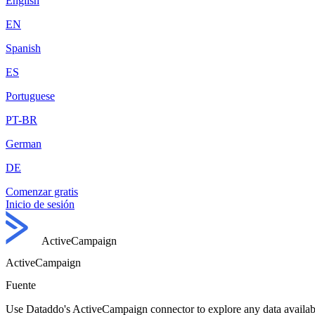
English
EN
Spanish
ES
Portuguese
PT-BR
German
DE
Comenzar gratis
Inicio de sesión
ActiveCampaign
ActiveCampaign
Fuente
Use Dataddo's ActiveCampaign connector to explore any data availabl