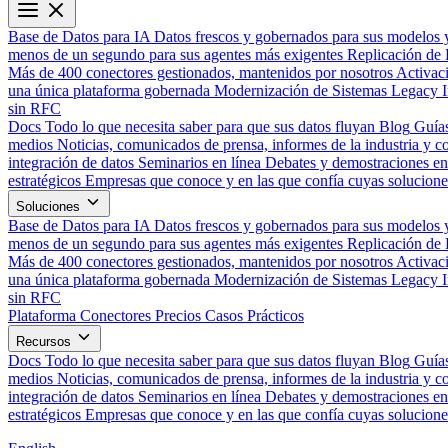
Base de Datos para IA
Datos frescos y gobernados para sus modelos 
menos de un segundo para sus agentes más exigentes
Replicación de 
Más de 400 conectores gestionados, mantenidos por nosotros
Activac
una única plataforma gobernada
Modernización de Sistemas Legacy
sin RFC
Docs
Todo lo que necesita saber para que sus datos fluyan
Blog
Guías
medios
Noticias, comunicados de prensa, informes de la industria y co
integración de datos
Seminarios en línea
Debates y demostraciones en 
estratégicos
Empresas que conoce y en las que confía cuyas solucione
Soluciones
Base de Datos para IA
Datos frescos y gobernados para sus modelos 
menos de un segundo para sus agentes más exigentes
Replicación de 
Más de 400 conectores gestionados, mantenidos por nosotros
Activac
una única plataforma gobernada
Modernización de Sistemas Legacy
sin RFC
Plataforma
Conectores
Precios
Casos Prácticos
Recursos
Docs
Todo lo que necesita saber para que sus datos fluyan
Blog
Guías
medios
Noticias, comunicados de prensa, informes de la industria y co
integración de datos
Seminarios en línea
Debates y demostraciones en 
estratégicos
Empresas que conoce y en las que confía cuyas solucione