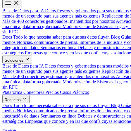
Base de Datos para IA
Datos frescos y gobernados para sus modelos 
menos de un segundo para sus agentes más exigentes
Replicación de 
Más de 400 conectores gestionados, mantenidos por nosotros
Activac
una única plataforma gobernada
Modernización de Sistemas Legacy
sin RFC
Docs
Todo lo que necesita saber para que sus datos fluyan
Blog
Guías
medios
Noticias, comunicados de prensa, informes de la industria y co
integración de datos
Seminarios en línea
Debates y demostraciones en 
estratégicos
Empresas que conoce y en las que confía cuyas solucione
Soluciones
Base de Datos para IA
Datos frescos y gobernados para sus modelos 
menos de un segundo para sus agentes más exigentes
Replicación de 
Más de 400 conectores gestionados, mantenidos por nosotros
Activac
una única plataforma gobernada
Modernización de Sistemas Legacy
sin RFC
Plataforma
Conectores
Precios
Casos Prácticos
Recursos
Docs
Todo lo que necesita saber para que sus datos fluyan
Blog
Guías
medios
Noticias, comunicados de prensa, informes de la industria y co
integración de datos
Seminarios en línea
Debates y demostraciones en 
estratégicos
Empresas que conoce y en las que confía cuyas solucione