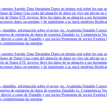
y agentes
Agentic Data Streaming
Datos en tiempo real sobre los que s
Bases de Datos
Una copia del almacén de datos en vivo sin afectar su 
ión de Datos
ETL inverso: lleve los datos de su almacén a sus herrami
Incorpore datos on-premise y de mainframe a su stack moderno
Replica
, plantillas, información sobre el sector, etc.
Academia Dataddo
Cursos
nsejos de estrategia de datos de expertos
Dataddo vs. Competencia
Vea
directo a cargo de Dataddo y sus socios
Programas de socios
Explora 
s complementan las nuestras
y agentes
Agentic Data Streaming
Datos en tiempo real sobre los que s
Bases de Datos
Una copia del almacén de datos en vivo sin afectar su 
ión de Datos
ETL inverso: lleve los datos de su almacén a sus herrami
Incorpore datos on-premise y de mainframe a su stack moderno
Replica
, plantillas, información sobre el sector, etc.
Academia Dataddo
Cursos
nsejos de estrategia de datos de expertos
Dataddo vs. Competencia
Vea
directo a cargo de Dataddo y sus socios
Programas de socios
Explora 
s complementan las nuestras