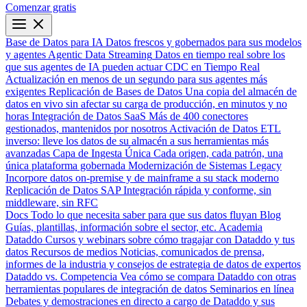
Comenzar gratis
Base de Datos para IA
Datos frescos y gobernados para sus modelos
y agentes
Agentic Data Streaming
Datos en tiempo real sobre los
que sus agentes de IA pueden actuar
CDC en Tiempo Real
Actualización en menos de un segundo para sus agentes más
exigentes
Replicación de Bases de Datos
Una copia del almacén de
datos en vivo sin afectar su carga de producción, en minutos y no
horas
Integración de Datos SaaS
Más de 400 conectores
gestionados, mantenidos por nosotros
Activación de Datos
ETL
inverso: lleve los datos de su almacén a sus herramientas más
avanzadas
Capa de Ingesta Única
Cada origen, cada patrón, una
única plataforma gobernada
Modernización de Sistemas Legacy
Incorpore datos on-premise y de mainframe a su stack moderno
Replicación de Datos SAP
Integración rápida y conforme, sin
middleware, sin RFC
Docs
Todo lo que necesita saber para que sus datos fluyan
Blog
Guías, plantillas, información sobre el sector, etc.
Academia
Dataddo
Cursos y webinars sobre cómo tragajar con Dataddo y tus
datos
Recursos de medios
Noticias, comunicados de prensa,
informes de la industria y consejos de estrategia de datos de expertos
Dataddo vs. Competencia
Vea cómo se compara Dataddo con otras
herramientas populares de integración de datos
Seminarios en línea
Debates y demostraciones en directo a cargo de Dataddo y sus