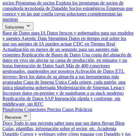
socios
Programas de socios
Explora los programas de socios de
consultoría tecnología de Dataddo
Socios estratégicos
Empresas que
conoce y en las que confía cuyas soluciones complementan las
nuestras
Soluciones
Base de Datos para IA
Datos frescos y gobernados para sus modelos
y agentes
Agentic Data Streaming
Datos en tiempo real sobre los
que sus agentes de IA pueden actuar
CDC en Tiempo Real
Actualización en menos de un segundo para sus agentes más
exigentes
Replicación de Bases de Datos
Una copia del almacén de
datos en vivo sin afectar su carga de producción, en minutos y no
horas
Integración de Datos SaaS
Más de 400 conectores
gestionados, mantenidos por nosotros
Activación de Datos
ETL
inverso: lleve los datos de su almacén a sus herramientas más
avanzadas
Capa de Ingesta Única
Cada origen, cada patrón, una
única plataforma gobernada
Modernización de Sistemas Legacy
Incorpore datos on-premise y de mainframe a su stack moderno
Replicación de Datos SAP
Integración rápida y conforme, sin
middleware, sin RFC
Plataforma
Conectores
Precios
Casos Prácticos
Recursos
Docs
Todo lo que necesita saber para que sus datos fluyan
Blog
Guías, plantillas, información sobre el sector, etc.
Academia
Dataddo
Cursos y webinars sobre cómo tragajar con Dataddo y tus