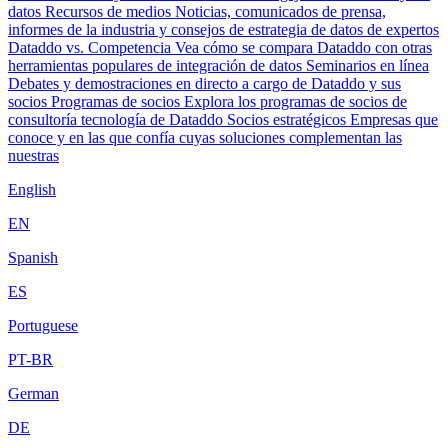
datos
Recursos de medios
Noticias, comunicados de prensa,
informes de la industria y consejos de estrategia de datos de expertos
Dataddo vs. Competencia
Vea cómo se compara Dataddo con otras
herramientas populares de integración de datos
Seminarios en línea
Debates y demostraciones en directo a cargo de Dataddo y sus
socios
Programas de socios
Explora los programas de socios de
consultoría tecnología de Dataddo
Socios estratégicos
Empresas que
conoce y en las que confía cuyas soluciones complementan las
nuestras
English
EN
Spanish
ES
Portuguese
PT-BR
German
DE