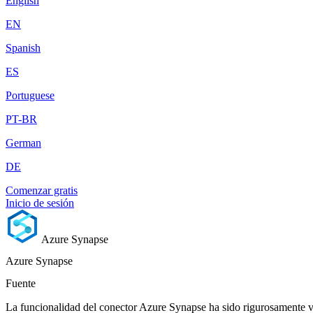
English
EN
Spanish
ES
Portuguese
PT-BR
German
DE
Comenzar gratis
Inicio de sesión
Azure Synapse
Azure Synapse
Fuente
La funcionalidad del conector Azure Synapse ha sido rigurosamente v