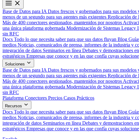
Base de Datos para IA
Datos frescos y gobernados para sus modelos 
menos de un segundo para sus agentes más exigentes
Replicación de 
Más de 400 conectores gestionados, mantenidos por nosotros
Activac
una única plataforma gobernada
Modernización de Sistemas Legacy
sin RFC
Docs
Todo lo que necesita saber para que sus datos fluyan
Blog
Guías
medios
Noticias, comunicados de prensa, informes de la industria y co
integración de datos
Seminarios en línea
Debates y demostraciones en 
estratégicos
Empresas que conoce y en las que confía cuyas solucione
Soluciones
Base de Datos para IA
Datos frescos y gobernados para sus modelos 
menos de un segundo para sus agentes más exigentes
Replicación de 
Más de 400 conectores gestionados, mantenidos por nosotros
Activac
una única plataforma gobernada
Modernización de Sistemas Legacy
sin RFC
Plataforma
Conectores
Precios
Casos Prácticos
Recursos
Docs
Todo lo que necesita saber para que sus datos fluyan
Blog
Guías
medios
Noticias, comunicados de prensa, informes de la industria y co
integración de datos
Seminarios en línea
Debates y demostraciones en 
estratégicos
Empresas que conoce y en las que confía cuyas solucione