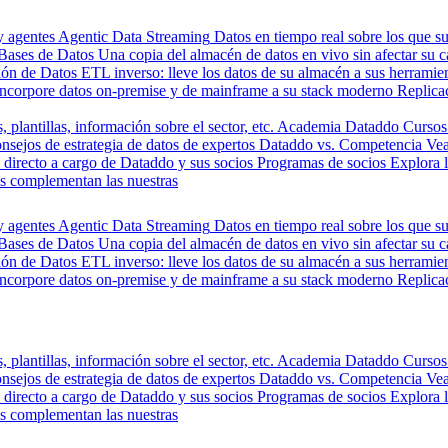
y agentes
Agentic Data Streaming
Datos en tiempo real sobre los que s
Bases de Datos
Una copia del almacén de datos en vivo sin afectar su 
ión de Datos
ETL inverso: lleve los datos de su almacén a sus herrami
Incorpore datos on-premise y de mainframe a su stack moderno
Replica
, plantillas, información sobre el sector, etc.
Academia Dataddo
Cursos
nsejos de estrategia de datos de expertos
Dataddo vs. Competencia
Vea
directo a cargo de Dataddo y sus socios
Programas de socios
Explora 
s complementan las nuestras
y agentes
Agentic Data Streaming
Datos en tiempo real sobre los que s
Bases de Datos
Una copia del almacén de datos en vivo sin afectar su 
ión de Datos
ETL inverso: lleve los datos de su almacén a sus herrami
Incorpore datos on-premise y de mainframe a su stack moderno
Replica
, plantillas, información sobre el sector, etc.
Academia Dataddo
Cursos
nsejos de estrategia de datos de expertos
Dataddo vs. Competencia
Vea
directo a cargo de Dataddo y sus socios
Programas de socios
Explora 
s complementan las nuestras