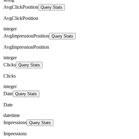
AvgClickPosition
Query Stats
AvgClickPosition
integer
AvgImpressionPosition
Query Stats
AvgImpressionPosition
integer
Clicks
Query Stats
Clicks
integer
Date
Query Stats
Date
datetime
Impressions
Query Stats
Impressions