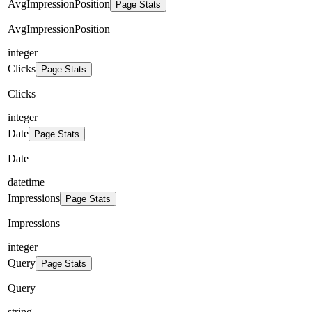
AvgImpressionPosition
Page Stats
AvgImpressionPosition
integer
Clicks
Page Stats
Clicks
integer
Date
Page Stats
Date
datetime
Impressions
Page Stats
Impressions
integer
Query
Page Stats
Query
string