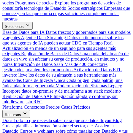
socios
Programas de socios
Explora los programas de socios de
consultoría tecnología de Dataddo
Socios estratégicos
Empresas que
conoce y en las que confía cuyas soluciones complementan las
nuestras
Soluciones
Base de Datos para IA
Datos frescos y gobernados para sus modelos
y agentes
Agentic Data Streaming
Datos en tiempo real sobre los
que sus agentes de IA pueden actuar
CDC en Tiempo Real
Actualización en menos de un segundo para sus agentes más
exigentes
Replicación de Bases de Datos
Una copia del almacén de
datos en vivo sin afectar su carga de producción, en minutos y no
horas
Integración de Datos SaaS
Más de 400 conectores
gestionados, mantenidos por nosotros
Activación de Datos
ETL
inverso: lleve los datos de su almacén a sus herramientas más
avanzadas
Capa de Ingesta Única
Cada origen, cada patrón, una
única plataforma gobernada
Modernización de Sistemas Legacy
Incorpore datos on-premise y de mainframe a su stack moderno
Replicación de Datos SAP
Integración rápida y conforme, sin
middleware, sin RFC
Plataforma
Conectores
Precios
Casos Prácticos
Recursos
Docs
Todo lo que necesita saber para que sus datos fluyan
Blog
Guías, plantillas, información sobre el sector, etc.
Academia
Dataddo
Cursos y webinars sobre cómo tragajar con Dataddo y tus