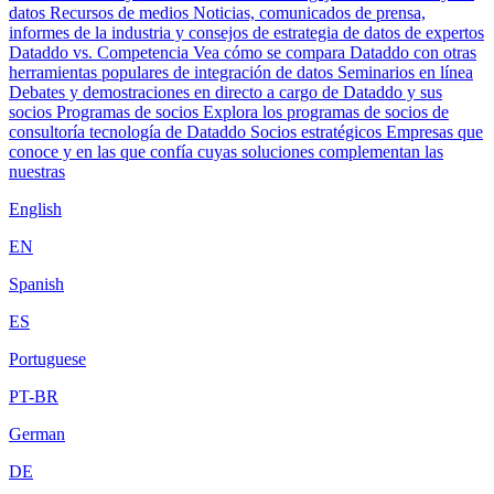
datos
Recursos de medios
Noticias, comunicados de prensa,
informes de la industria y consejos de estrategia de datos de expertos
Dataddo vs. Competencia
Vea cómo se compara Dataddo con otras
herramientas populares de integración de datos
Seminarios en línea
Debates y demostraciones en directo a cargo de Dataddo y sus
socios
Programas de socios
Explora los programas de socios de
consultoría tecnología de Dataddo
Socios estratégicos
Empresas que
conoce y en las que confía cuyas soluciones complementan las
nuestras
English
EN
Spanish
ES
Portuguese
PT-BR
German
DE