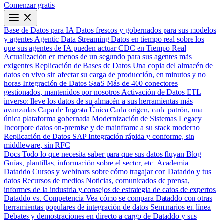
Comenzar gratis
Base de Datos para IA
Datos frescos y gobernados para sus modelos
y agentes
Agentic Data Streaming
Datos en tiempo real sobre los
que sus agentes de IA pueden actuar
CDC en Tiempo Real
Actualización en menos de un segundo para sus agentes más
exigentes
Replicación de Bases de Datos
Una copia del almacén de
datos en vivo sin afectar su carga de producción, en minutos y no
horas
Integración de Datos SaaS
Más de 400 conectores
gestionados, mantenidos por nosotros
Activación de Datos
ETL
inverso: lleve los datos de su almacén a sus herramientas más
avanzadas
Capa de Ingesta Única
Cada origen, cada patrón, una
única plataforma gobernada
Modernización de Sistemas Legacy
Incorpore datos on-premise y de mainframe a su stack moderno
Replicación de Datos SAP
Integración rápida y conforme, sin
middleware, sin RFC
Docs
Todo lo que necesita saber para que sus datos fluyan
Blog
Guías, plantillas, información sobre el sector, etc.
Academia
Dataddo
Cursos y webinars sobre cómo tragajar con Dataddo y tus
datos
Recursos de medios
Noticias, comunicados de prensa,
informes de la industria y consejos de estrategia de datos de expertos
Dataddo vs. Competencia
Vea cómo se compara Dataddo con otras
herramientas populares de integración de datos
Seminarios en línea
Debates y demostraciones en directo a cargo de Dataddo y sus