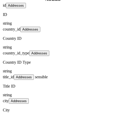
id
Addresses
ID
string
country_id
Addresses
Country ID
string
country_id_type
Addresses
Country ID Type
string
title_id
sensible
Addresses
Title ID
string
city
Addresses
City