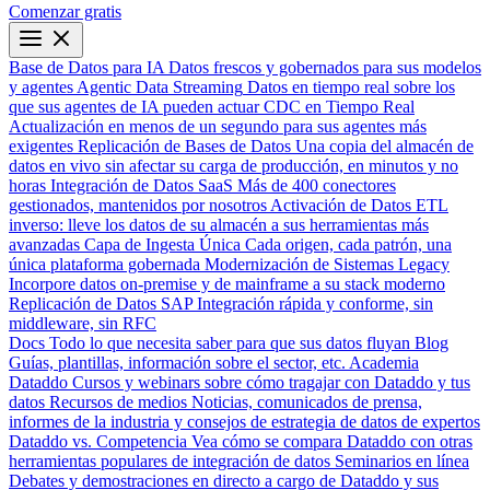
Comenzar gratis
Base de Datos para IA
Datos frescos y gobernados para sus modelos
y agentes
Agentic Data Streaming
Datos en tiempo real sobre los
que sus agentes de IA pueden actuar
CDC en Tiempo Real
Actualización en menos de un segundo para sus agentes más
exigentes
Replicación de Bases de Datos
Una copia del almacén de
datos en vivo sin afectar su carga de producción, en minutos y no
horas
Integración de Datos SaaS
Más de 400 conectores
gestionados, mantenidos por nosotros
Activación de Datos
ETL
inverso: lleve los datos de su almacén a sus herramientas más
avanzadas
Capa de Ingesta Única
Cada origen, cada patrón, una
única plataforma gobernada
Modernización de Sistemas Legacy
Incorpore datos on-premise y de mainframe a su stack moderno
Replicación de Datos SAP
Integración rápida y conforme, sin
middleware, sin RFC
Docs
Todo lo que necesita saber para que sus datos fluyan
Blog
Guías, plantillas, información sobre el sector, etc.
Academia
Dataddo
Cursos y webinars sobre cómo tragajar con Dataddo y tus
datos
Recursos de medios
Noticias, comunicados de prensa,
informes de la industria y consejos de estrategia de datos de expertos
Dataddo vs. Competencia
Vea cómo se compara Dataddo con otras
herramientas populares de integración de datos
Seminarios en línea
Debates y demostraciones en directo a cargo de Dataddo y sus