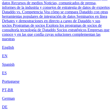
datos
Recursos de medios
Noticias, comunicados de prensa,
informes de la industria y consejos de estrategia de datos de expertos
Dataddo vs. Competencia
Vea cómo se compara Dataddo con otras
herramientas populares de integración de datos
Seminarios en línea
Debates y demostraciones en directo a cargo de Dataddo y sus
socios
Programas de socios
Explora los programas de socios de
consultoría tecnología de Dataddo
Socios estratégicos
Empresas que
conoce y en las que confía cuyas soluciones complementan las
nuestras
English
EN
Spanish
ES
Portuguese
PT-BR
German
DE