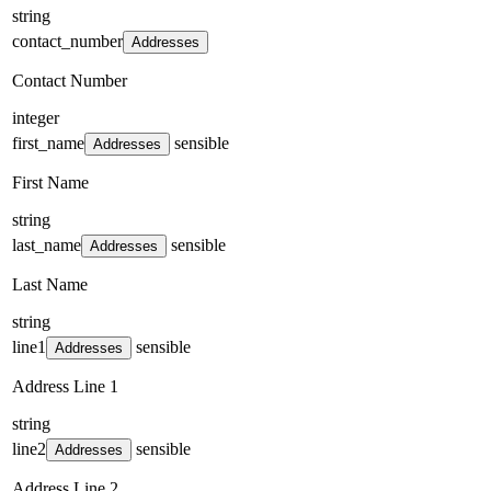
string
contact_number
Addresses
Contact Number
integer
first_name
sensible
Addresses
First Name
string
last_name
sensible
Addresses
Last Name
string
line1
sensible
Addresses
Address Line 1
string
line2
sensible
Addresses
Address Line 2