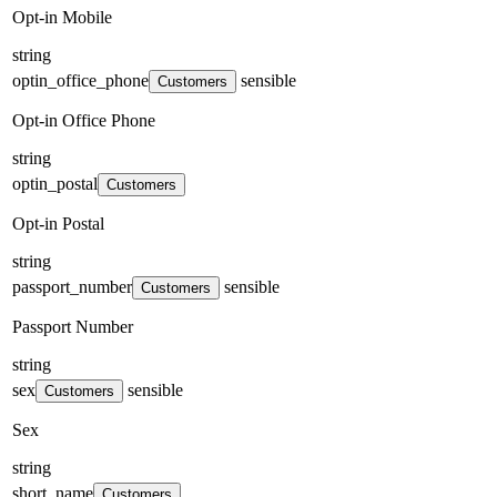
Opt-in Mobile
string
optin_office_phone
sensible
Customers
Opt-in Office Phone
string
optin_postal
Customers
Opt-in Postal
string
passport_number
sensible
Customers
Passport Number
string
sex
sensible
Customers
Sex
string
short_name
Customers