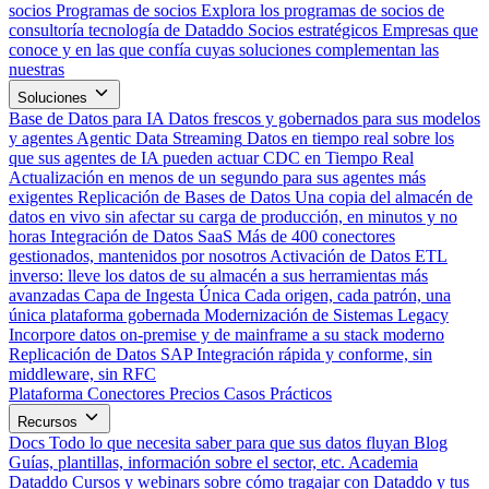
socios
Programas de socios
Explora los programas de socios de
consultoría tecnología de Dataddo
Socios estratégicos
Empresas que
conoce y en las que confía cuyas soluciones complementan las
nuestras
Soluciones
Base de Datos para IA
Datos frescos y gobernados para sus modelos
y agentes
Agentic Data Streaming
Datos en tiempo real sobre los
que sus agentes de IA pueden actuar
CDC en Tiempo Real
Actualización en menos de un segundo para sus agentes más
exigentes
Replicación de Bases de Datos
Una copia del almacén de
datos en vivo sin afectar su carga de producción, en minutos y no
horas
Integración de Datos SaaS
Más de 400 conectores
gestionados, mantenidos por nosotros
Activación de Datos
ETL
inverso: lleve los datos de su almacén a sus herramientas más
avanzadas
Capa de Ingesta Única
Cada origen, cada patrón, una
única plataforma gobernada
Modernización de Sistemas Legacy
Incorpore datos on-premise y de mainframe a su stack moderno
Replicación de Datos SAP
Integración rápida y conforme, sin
middleware, sin RFC
Plataforma
Conectores
Precios
Casos Prácticos
Recursos
Docs
Todo lo que necesita saber para que sus datos fluyan
Blog
Guías, plantillas, información sobre el sector, etc.
Academia
Dataddo
Cursos y webinars sobre cómo tragajar con Dataddo y tus