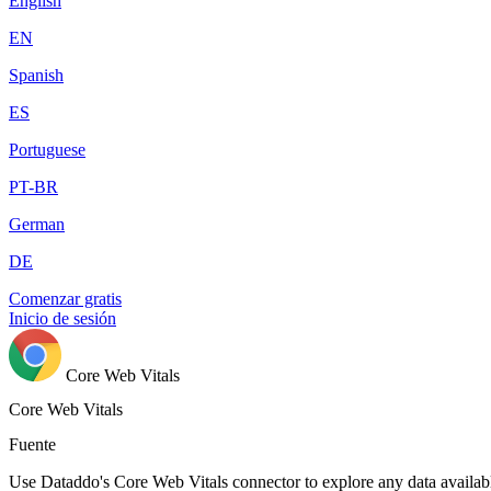
English
EN
Spanish
ES
Portuguese
PT-BR
German
DE
Comenzar gratis
Inicio de sesión
Core Web Vitals
Core Web Vitals
Fuente
Use Dataddo's Core Web Vitals connector to explore any data availabl