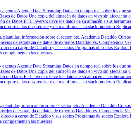
y agentes
Agentic Data Streaming
Datos en tiempo real sobre los que s
Bases de Datos
Una copia del almacén de datos en vivo sin afectar su 
ión de Datos
ETL inverso: lleve los datos de su almacén a sus herrami
Incorpore datos on-premise y de mainframe a su stack moderno
Replica
, plantillas, información sobre el sector, etc.
Academia Dataddo
Cursos
nsejos de estrategia de datos de expertos
Dataddo vs. Competencia
Vea
directo a cargo de Dataddo y sus socios
Programas de socios
Explora 
s complementan las nuestras
y agentes
Agentic Data Streaming
Datos en tiempo real sobre los que s
Bases de Datos
Una copia del almacén de datos en vivo sin afectar su 
ión de Datos
ETL inverso: lleve los datos de su almacén a sus herrami
Incorpore datos on-premise y de mainframe a su stack moderno
Replica
, plantillas, información sobre el sector, etc.
Academia Dataddo
Cursos
nsejos de estrategia de datos de expertos
Dataddo vs. Competencia
Vea
directo a cargo de Dataddo y sus socios
Programas de socios
Explora 
s complementan las nuestras