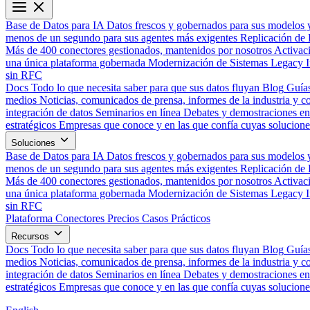
Base de Datos para IA
Datos frescos y gobernados para sus modelos 
menos de un segundo para sus agentes más exigentes
Replicación de 
Más de 400 conectores gestionados, mantenidos por nosotros
Activac
una única plataforma gobernada
Modernización de Sistemas Legacy
sin RFC
Docs
Todo lo que necesita saber para que sus datos fluyan
Blog
Guías
medios
Noticias, comunicados de prensa, informes de la industria y co
integración de datos
Seminarios en línea
Debates y demostraciones en 
estratégicos
Empresas que conoce y en las que confía cuyas solucione
Soluciones
Base de Datos para IA
Datos frescos y gobernados para sus modelos 
menos de un segundo para sus agentes más exigentes
Replicación de 
Más de 400 conectores gestionados, mantenidos por nosotros
Activac
una única plataforma gobernada
Modernización de Sistemas Legacy
sin RFC
Plataforma
Conectores
Precios
Casos Prácticos
Recursos
Docs
Todo lo que necesita saber para que sus datos fluyan
Blog
Guías
medios
Noticias, comunicados de prensa, informes de la industria y co
integración de datos
Seminarios en línea
Debates y demostraciones en 
estratégicos
Empresas que conoce y en las que confía cuyas solucione