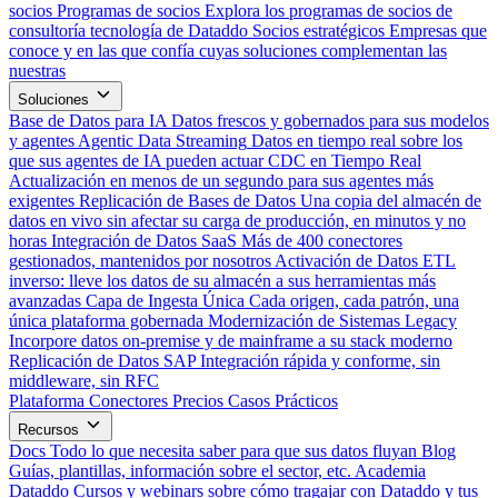
socios
Programas de socios
Explora los programas de socios de
consultoría tecnología de Dataddo
Socios estratégicos
Empresas que
conoce y en las que confía cuyas soluciones complementan las
nuestras
Soluciones
Base de Datos para IA
Datos frescos y gobernados para sus modelos
y agentes
Agentic Data Streaming
Datos en tiempo real sobre los
que sus agentes de IA pueden actuar
CDC en Tiempo Real
Actualización en menos de un segundo para sus agentes más
exigentes
Replicación de Bases de Datos
Una copia del almacén de
datos en vivo sin afectar su carga de producción, en minutos y no
horas
Integración de Datos SaaS
Más de 400 conectores
gestionados, mantenidos por nosotros
Activación de Datos
ETL
inverso: lleve los datos de su almacén a sus herramientas más
avanzadas
Capa de Ingesta Única
Cada origen, cada patrón, una
única plataforma gobernada
Modernización de Sistemas Legacy
Incorpore datos on-premise y de mainframe a su stack moderno
Replicación de Datos SAP
Integración rápida y conforme, sin
middleware, sin RFC
Plataforma
Conectores
Precios
Casos Prácticos
Recursos
Docs
Todo lo que necesita saber para que sus datos fluyan
Blog
Guías, plantillas, información sobre el sector, etc.
Academia
Dataddo
Cursos y webinars sobre cómo tragajar con Dataddo y tus