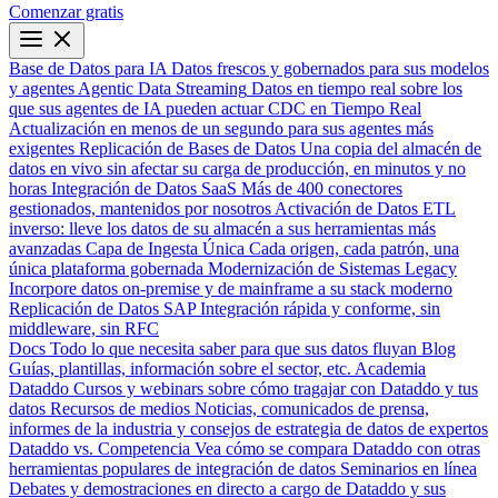
Comenzar gratis
Base de Datos para IA
Datos frescos y gobernados para sus modelos
y agentes
Agentic Data Streaming
Datos en tiempo real sobre los
que sus agentes de IA pueden actuar
CDC en Tiempo Real
Actualización en menos de un segundo para sus agentes más
exigentes
Replicación de Bases de Datos
Una copia del almacén de
datos en vivo sin afectar su carga de producción, en minutos y no
horas
Integración de Datos SaaS
Más de 400 conectores
gestionados, mantenidos por nosotros
Activación de Datos
ETL
inverso: lleve los datos de su almacén a sus herramientas más
avanzadas
Capa de Ingesta Única
Cada origen, cada patrón, una
única plataforma gobernada
Modernización de Sistemas Legacy
Incorpore datos on-premise y de mainframe a su stack moderno
Replicación de Datos SAP
Integración rápida y conforme, sin
middleware, sin RFC
Docs
Todo lo que necesita saber para que sus datos fluyan
Blog
Guías, plantillas, información sobre el sector, etc.
Academia
Dataddo
Cursos y webinars sobre cómo tragajar con Dataddo y tus
datos
Recursos de medios
Noticias, comunicados de prensa,
informes de la industria y consejos de estrategia de datos de expertos
Dataddo vs. Competencia
Vea cómo se compara Dataddo con otras
herramientas populares de integración de datos
Seminarios en línea
Debates y demostraciones en directo a cargo de Dataddo y sus