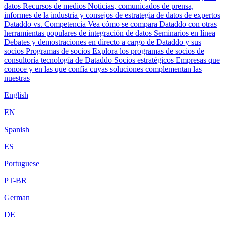
datos
Recursos de medios
Noticias, comunicados de prensa,
informes de la industria y consejos de estrategia de datos de expertos
Dataddo vs. Competencia
Vea cómo se compara Dataddo con otras
herramientas populares de integración de datos
Seminarios en línea
Debates y demostraciones en directo a cargo de Dataddo y sus
socios
Programas de socios
Explora los programas de socios de
consultoría tecnología de Dataddo
Socios estratégicos
Empresas que
conoce y en las que confía cuyas soluciones complementan las
nuestras
English
EN
Spanish
ES
Portuguese
PT-BR
German
DE