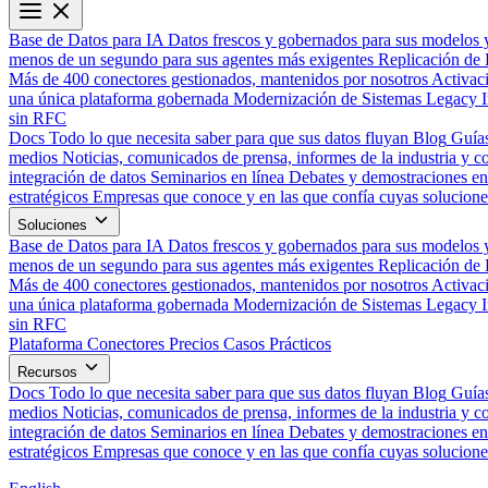
Base de Datos para IA
Datos frescos y gobernados para sus modelos 
menos de un segundo para sus agentes más exigentes
Replicación de 
Más de 400 conectores gestionados, mantenidos por nosotros
Activac
una única plataforma gobernada
Modernización de Sistemas Legacy
sin RFC
Docs
Todo lo que necesita saber para que sus datos fluyan
Blog
Guías
medios
Noticias, comunicados de prensa, informes de la industria y co
integración de datos
Seminarios en línea
Debates y demostraciones en 
estratégicos
Empresas que conoce y en las que confía cuyas solucione
Soluciones
Base de Datos para IA
Datos frescos y gobernados para sus modelos 
menos de un segundo para sus agentes más exigentes
Replicación de 
Más de 400 conectores gestionados, mantenidos por nosotros
Activac
una única plataforma gobernada
Modernización de Sistemas Legacy
sin RFC
Plataforma
Conectores
Precios
Casos Prácticos
Recursos
Docs
Todo lo que necesita saber para que sus datos fluyan
Blog
Guías
medios
Noticias, comunicados de prensa, informes de la industria y co
integración de datos
Seminarios en línea
Debates y demostraciones en 
estratégicos
Empresas que conoce y en las que confía cuyas solucione