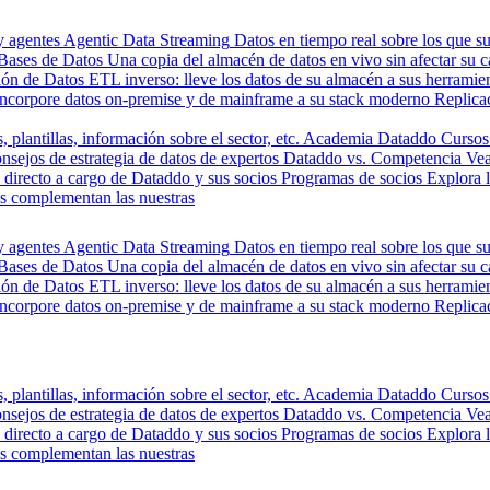
y agentes
Agentic Data Streaming
Datos en tiempo real sobre los que s
Bases de Datos
Una copia del almacén de datos en vivo sin afectar su 
ión de Datos
ETL inverso: lleve los datos de su almacén a sus herrami
Incorpore datos on-premise y de mainframe a su stack moderno
Replica
, plantillas, información sobre el sector, etc.
Academia Dataddo
Cursos
nsejos de estrategia de datos de expertos
Dataddo vs. Competencia
Vea
directo a cargo de Dataddo y sus socios
Programas de socios
Explora 
s complementan las nuestras
y agentes
Agentic Data Streaming
Datos en tiempo real sobre los que s
Bases de Datos
Una copia del almacén de datos en vivo sin afectar su 
ión de Datos
ETL inverso: lleve los datos de su almacén a sus herrami
Incorpore datos on-premise y de mainframe a su stack moderno
Replica
, plantillas, información sobre el sector, etc.
Academia Dataddo
Cursos
nsejos de estrategia de datos de expertos
Dataddo vs. Competencia
Vea
directo a cargo de Dataddo y sus socios
Programas de socios
Explora 
s complementan las nuestras