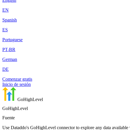
English
EN
Spanish
ES
Portuguese
PT-BR
German
DE
Comenzar gratis
Inicio de sesión
GoHighLevel
GoHighLevel
Fuente
Use Dataddo's GoHighLevel connector to explore any data available vi