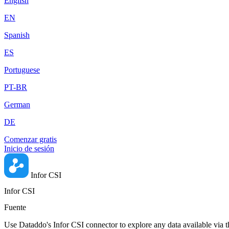
English
EN
Spanish
ES
Portuguese
PT-BR
German
DE
Comenzar gratis
Inicio de sesión
Infor CSI
Infor CSI
Fuente
Use Dataddo's Infor CSI connector to explore any data available via th