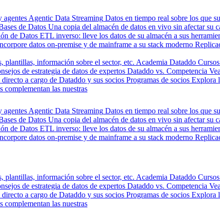
y agentes
Agentic Data Streaming
Datos en tiempo real sobre los que s
Bases de Datos
Una copia del almacén de datos en vivo sin afectar su 
ión de Datos
ETL inverso: lleve los datos de su almacén a sus herrami
Incorpore datos on-premise y de mainframe a su stack moderno
Replica
, plantillas, información sobre el sector, etc.
Academia Dataddo
Cursos
nsejos de estrategia de datos de expertos
Dataddo vs. Competencia
Vea
directo a cargo de Dataddo y sus socios
Programas de socios
Explora 
s complementan las nuestras
y agentes
Agentic Data Streaming
Datos en tiempo real sobre los que s
Bases de Datos
Una copia del almacén de datos en vivo sin afectar su 
ión de Datos
ETL inverso: lleve los datos de su almacén a sus herrami
Incorpore datos on-premise y de mainframe a su stack moderno
Replica
, plantillas, información sobre el sector, etc.
Academia Dataddo
Cursos
nsejos de estrategia de datos de expertos
Dataddo vs. Competencia
Vea
directo a cargo de Dataddo y sus socios
Programas de socios
Explora 
s complementan las nuestras