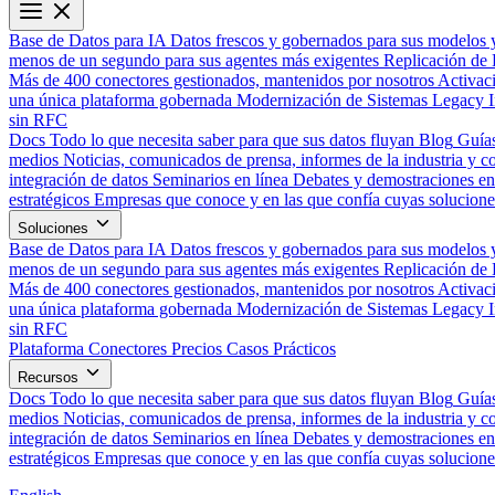
Base de Datos para IA
Datos frescos y gobernados para sus modelos 
menos de un segundo para sus agentes más exigentes
Replicación de 
Más de 400 conectores gestionados, mantenidos por nosotros
Activac
una única plataforma gobernada
Modernización de Sistemas Legacy
sin RFC
Docs
Todo lo que necesita saber para que sus datos fluyan
Blog
Guías
medios
Noticias, comunicados de prensa, informes de la industria y co
integración de datos
Seminarios en línea
Debates y demostraciones en 
estratégicos
Empresas que conoce y en las que confía cuyas solucione
Soluciones
Base de Datos para IA
Datos frescos y gobernados para sus modelos 
menos de un segundo para sus agentes más exigentes
Replicación de 
Más de 400 conectores gestionados, mantenidos por nosotros
Activac
una única plataforma gobernada
Modernización de Sistemas Legacy
sin RFC
Plataforma
Conectores
Precios
Casos Prácticos
Recursos
Docs
Todo lo que necesita saber para que sus datos fluyan
Blog
Guías
medios
Noticias, comunicados de prensa, informes de la industria y co
integración de datos
Seminarios en línea
Debates y demostraciones en 
estratégicos
Empresas que conoce y en las que confía cuyas solucione