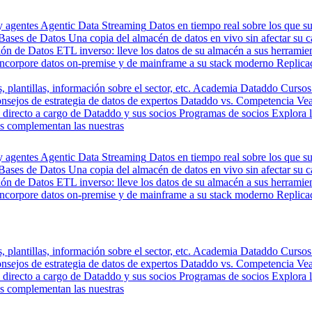
y agentes
Agentic Data Streaming
Datos en tiempo real sobre los que s
Bases de Datos
Una copia del almacén de datos en vivo sin afectar su 
ión de Datos
ETL inverso: lleve los datos de su almacén a sus herrami
Incorpore datos on-premise y de mainframe a su stack moderno
Replica
, plantillas, información sobre el sector, etc.
Academia Dataddo
Cursos
nsejos de estrategia de datos de expertos
Dataddo vs. Competencia
Vea
directo a cargo de Dataddo y sus socios
Programas de socios
Explora 
s complementan las nuestras
y agentes
Agentic Data Streaming
Datos en tiempo real sobre los que s
Bases de Datos
Una copia del almacén de datos en vivo sin afectar su 
ión de Datos
ETL inverso: lleve los datos de su almacén a sus herrami
Incorpore datos on-premise y de mainframe a su stack moderno
Replica
, plantillas, información sobre el sector, etc.
Academia Dataddo
Cursos
nsejos de estrategia de datos de expertos
Dataddo vs. Competencia
Vea
directo a cargo de Dataddo y sus socios
Programas de socios
Explora 
s complementan las nuestras