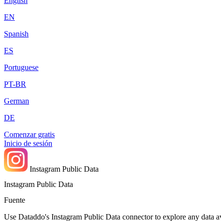
English
EN
Spanish
ES
Portuguese
PT-BR
German
DE
Comenzar gratis
Inicio de sesión
Instagram Public Data
Instagram Public Data
Fuente
Use Dataddo's Instagram Public Data connector to explore any data ava