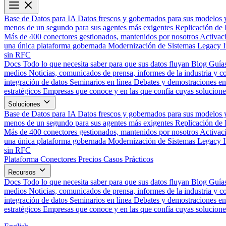
Base de Datos para IA
Datos frescos y gobernados para sus modelos 
menos de un segundo para sus agentes más exigentes
Replicación de 
Más de 400 conectores gestionados, mantenidos por nosotros
Activac
una única plataforma gobernada
Modernización de Sistemas Legacy
sin RFC
Docs
Todo lo que necesita saber para que sus datos fluyan
Blog
Guías
medios
Noticias, comunicados de prensa, informes de la industria y co
integración de datos
Seminarios en línea
Debates y demostraciones en 
estratégicos
Empresas que conoce y en las que confía cuyas solucione
Soluciones
Base de Datos para IA
Datos frescos y gobernados para sus modelos 
menos de un segundo para sus agentes más exigentes
Replicación de 
Más de 400 conectores gestionados, mantenidos por nosotros
Activac
una única plataforma gobernada
Modernización de Sistemas Legacy
sin RFC
Plataforma
Conectores
Precios
Casos Prácticos
Recursos
Docs
Todo lo que necesita saber para que sus datos fluyan
Blog
Guías
medios
Noticias, comunicados de prensa, informes de la industria y co
integración de datos
Seminarios en línea
Debates y demostraciones en 
estratégicos
Empresas que conoce y en las que confía cuyas solucione