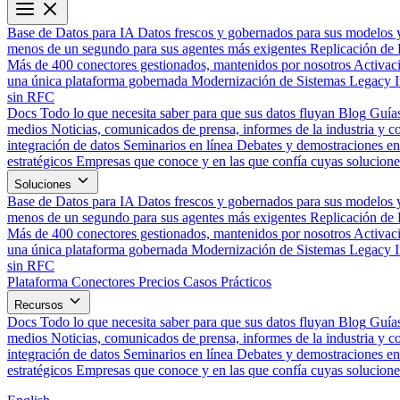
Base de Datos para IA
Datos frescos y gobernados para sus modelos 
menos de un segundo para sus agentes más exigentes
Replicación de 
Más de 400 conectores gestionados, mantenidos por nosotros
Activac
una única plataforma gobernada
Modernización de Sistemas Legacy
sin RFC
Docs
Todo lo que necesita saber para que sus datos fluyan
Blog
Guías
medios
Noticias, comunicados de prensa, informes de la industria y co
integración de datos
Seminarios en línea
Debates y demostraciones en 
estratégicos
Empresas que conoce y en las que confía cuyas solucione
Soluciones
Base de Datos para IA
Datos frescos y gobernados para sus modelos 
menos de un segundo para sus agentes más exigentes
Replicación de 
Más de 400 conectores gestionados, mantenidos por nosotros
Activac
una única plataforma gobernada
Modernización de Sistemas Legacy
sin RFC
Plataforma
Conectores
Precios
Casos Prácticos
Recursos
Docs
Todo lo que necesita saber para que sus datos fluyan
Blog
Guías
medios
Noticias, comunicados de prensa, informes de la industria y co
integración de datos
Seminarios en línea
Debates y demostraciones en 
estratégicos
Empresas que conoce y en las que confía cuyas solucione