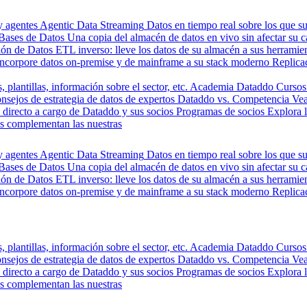
y agentes
Agentic Data Streaming
Datos en tiempo real sobre los que s
Bases de Datos
Una copia del almacén de datos en vivo sin afectar su 
ión de Datos
ETL inverso: lleve los datos de su almacén a sus herrami
Incorpore datos on-premise y de mainframe a su stack moderno
Replica
, plantillas, información sobre el sector, etc.
Academia Dataddo
Cursos
nsejos de estrategia de datos de expertos
Dataddo vs. Competencia
Vea
directo a cargo de Dataddo y sus socios
Programas de socios
Explora 
s complementan las nuestras
y agentes
Agentic Data Streaming
Datos en tiempo real sobre los que s
Bases de Datos
Una copia del almacén de datos en vivo sin afectar su 
ión de Datos
ETL inverso: lleve los datos de su almacén a sus herrami
Incorpore datos on-premise y de mainframe a su stack moderno
Replica
, plantillas, información sobre el sector, etc.
Academia Dataddo
Cursos
nsejos de estrategia de datos de expertos
Dataddo vs. Competencia
Vea
directo a cargo de Dataddo y sus socios
Programas de socios
Explora 
s complementan las nuestras