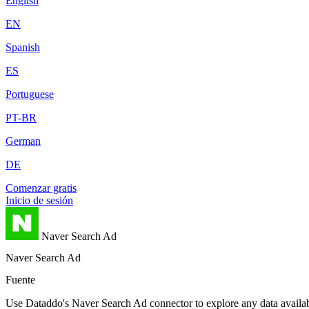
English
EN
Spanish
ES
Portuguese
PT-BR
German
DE
Comenzar gratis
Inicio de sesión
Naver Search Ad
Naver Search Ad
Fuente
Use Dataddo's Naver Search Ad connector to explore any data availabl