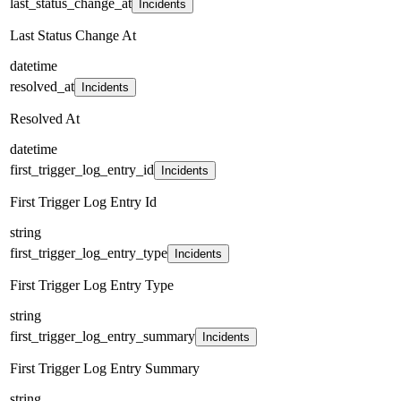
last_status_change_at
Incidents
Last Status Change At
datetime
resolved_at
Incidents
Resolved At
datetime
first_trigger_log_entry_id
Incidents
First Trigger Log Entry Id
string
first_trigger_log_entry_type
Incidents
First Trigger Log Entry Type
string
first_trigger_log_entry_summary
Incidents
First Trigger Log Entry Summary
string