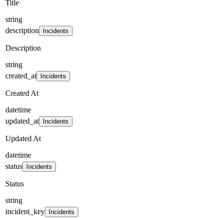
Title
string
description
Incidents
Description
string
created_at
Incidents
Created At
datetime
updated_at
Incidents
Updated At
datetime
status
Incidents
Status
string
incident_key
Incidents