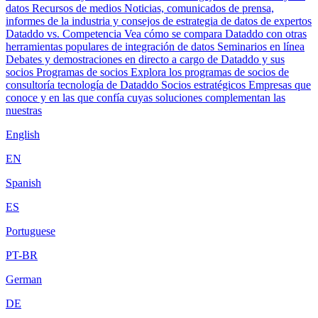
datos
Recursos de medios
Noticias, comunicados de prensa,
informes de la industria y consejos de estrategia de datos de expertos
Dataddo vs. Competencia
Vea cómo se compara Dataddo con otras
herramientas populares de integración de datos
Seminarios en línea
Debates y demostraciones en directo a cargo de Dataddo y sus
socios
Programas de socios
Explora los programas de socios de
consultoría tecnología de Dataddo
Socios estratégicos
Empresas que
conoce y en las que confía cuyas soluciones complementan las
nuestras
English
EN
Spanish
ES
Portuguese
PT-BR
German
DE