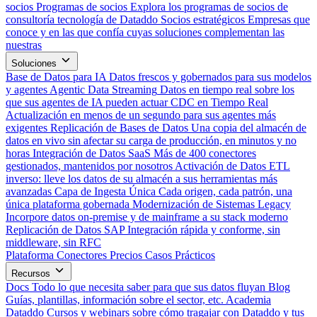
socios
Programas de socios
Explora los programas de socios de
consultoría tecnología de Dataddo
Socios estratégicos
Empresas que
conoce y en las que confía cuyas soluciones complementan las
nuestras
Soluciones
Base de Datos para IA
Datos frescos y gobernados para sus modelos
y agentes
Agentic Data Streaming
Datos en tiempo real sobre los
que sus agentes de IA pueden actuar
CDC en Tiempo Real
Actualización en menos de un segundo para sus agentes más
exigentes
Replicación de Bases de Datos
Una copia del almacén de
datos en vivo sin afectar su carga de producción, en minutos y no
horas
Integración de Datos SaaS
Más de 400 conectores
gestionados, mantenidos por nosotros
Activación de Datos
ETL
inverso: lleve los datos de su almacén a sus herramientas más
avanzadas
Capa de Ingesta Única
Cada origen, cada patrón, una
única plataforma gobernada
Modernización de Sistemas Legacy
Incorpore datos on-premise y de mainframe a su stack moderno
Replicación de Datos SAP
Integración rápida y conforme, sin
middleware, sin RFC
Plataforma
Conectores
Precios
Casos Prácticos
Recursos
Docs
Todo lo que necesita saber para que sus datos fluyan
Blog
Guías, plantillas, información sobre el sector, etc.
Academia
Dataddo
Cursos y webinars sobre cómo tragajar con Dataddo y tus