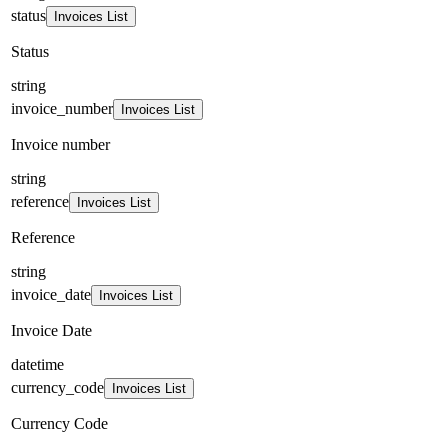
status
Invoices List
Status
string
invoice_number
Invoices List
Invoice number
string
reference
Invoices List
Reference
string
invoice_date
Invoices List
Invoice Date
datetime
currency_code
Invoices List
Currency Code