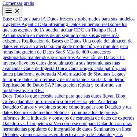
Comenzar gratis
Base de Datos para IA
Datos frescos y gobernados para sus modelos
y agentes
Agentic Data Streaming
Datos en tiempo real sobre los
que sus agentes de IA pueden actuar
CDC en Tiempo Real
Actualización en menos de un segundo para sus agentes más
exigentes
Replicación de Bases de Datos
Una copia del almacén de
datos en vivo sin afectar su carga de producción, en minutos y no
horas
Integración de Datos SaaS
Más de 400 conectores
gestionados, mantenidos por nosotros
Activación de Datos
ETL
inverso: lleve los datos de su almacén a sus herramientas más
avanzadas
Capa de Ingesta Única
Cada origen, cada patrón, una
única plataforma gobernada
Modernización de Sistemas Legacy
Incorpore datos on-premise y de mainframe a su stack moderno
Replicación de Datos SAP
Integración rápida y conforme, sin
middleware, sin RFC
Docs
Todo lo que necesita saber para que sus datos fluyan
Blog
Guías, plantillas, información sobre el sector, etc.
Academia
Dataddo
Cursos y webinars sobre cómo tragajar con Dataddo y tus
datos
Recursos de medios
Noticias, comunicados de prensa,
informes de la industria y consejos de estrategia de datos de expertos
Dataddo vs. Competencia
Vea cómo se compara Dataddo con otras
herramientas populares de integración de datos
Seminarios en línea
Debates y demostraciones en directo a cargo de Dataddo y sus