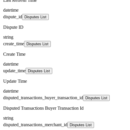
Last Refresh Time
datetime
dispute_id
Disputes List
Dispute ID
string
create_time
Disputes List
Create Time
datetime
update_time
Disputes List
Update Time
datetime
disputed_transactions_buyer_transaction_id
Disputes List
Disputed Transactions Buyer Transaction Id
string
disputed_transactions_merchant_id
Disputes List