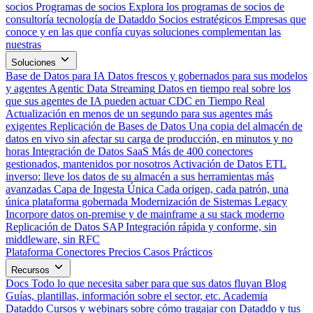
socios
Programas de socios
Explora los programas de socios de
consultoría tecnología de Dataddo
Socios estratégicos
Empresas que
conoce y en las que confía cuyas soluciones complementan las
nuestras
Soluciones
Base de Datos para IA
Datos frescos y gobernados para sus modelos
y agentes
Agentic Data Streaming
Datos en tiempo real sobre los
que sus agentes de IA pueden actuar
CDC en Tiempo Real
Actualización en menos de un segundo para sus agentes más
exigentes
Replicación de Bases de Datos
Una copia del almacén de
datos en vivo sin afectar su carga de producción, en minutos y no
horas
Integración de Datos SaaS
Más de 400 conectores
gestionados, mantenidos por nosotros
Activación de Datos
ETL
inverso: lleve los datos de su almacén a sus herramientas más
avanzadas
Capa de Ingesta Única
Cada origen, cada patrón, una
única plataforma gobernada
Modernización de Sistemas Legacy
Incorpore datos on-premise y de mainframe a su stack moderno
Replicación de Datos SAP
Integración rápida y conforme, sin
middleware, sin RFC
Plataforma
Conectores
Precios
Casos Prácticos
Recursos
Docs
Todo lo que necesita saber para que sus datos fluyan
Blog
Guías, plantillas, información sobre el sector, etc.
Academia
Dataddo
Cursos y webinars sobre cómo tragajar con Dataddo y tus