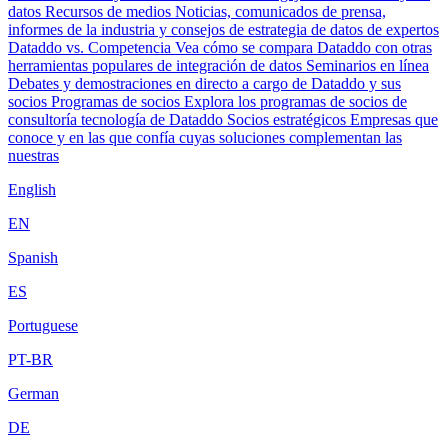
datos
Recursos de medios
Noticias, comunicados de prensa,
informes de la industria y consejos de estrategia de datos de expertos
Dataddo vs. Competencia
Vea cómo se compara Dataddo con otras
herramientas populares de integración de datos
Seminarios en línea
Debates y demostraciones en directo a cargo de Dataddo y sus
socios
Programas de socios
Explora los programas de socios de
consultoría tecnología de Dataddo
Socios estratégicos
Empresas que
conoce y en las que confía cuyas soluciones complementan las
nuestras
English
EN
Spanish
ES
Portuguese
PT-BR
German
DE