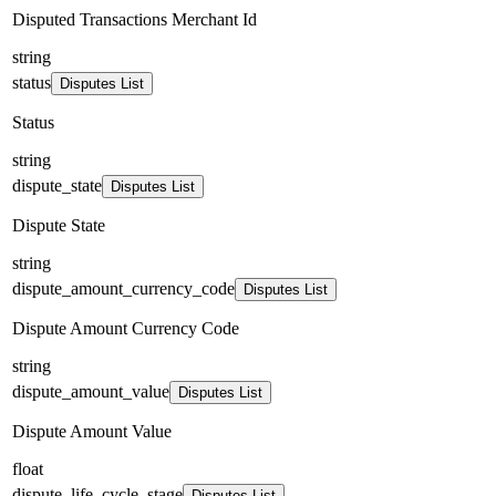
Disputed Transactions Merchant Id
string
status
Disputes List
Status
string
dispute_state
Disputes List
Dispute State
string
dispute_amount_currency_code
Disputes List
Dispute Amount Currency Code
string
dispute_amount_value
Disputes List
Dispute Amount Value
float
dispute_life_cycle_stage
Disputes List