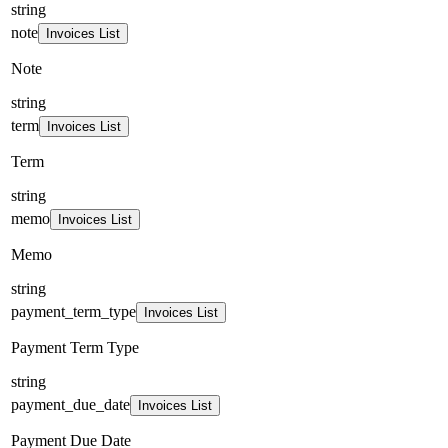
string
note
Invoices List
Note
string
term
Invoices List
Term
string
memo
Invoices List
Memo
string
payment_term_type
Invoices List
Payment Term Type
string
payment_due_date
Invoices List
Payment Due Date