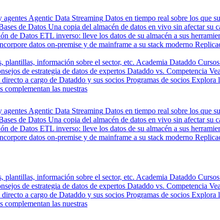
y agentes
Agentic Data Streaming
Datos en tiempo real sobre los que s
Bases de Datos
Una copia del almacén de datos en vivo sin afectar su 
ión de Datos
ETL inverso: lleve los datos de su almacén a sus herrami
Incorpore datos on-premise y de mainframe a su stack moderno
Replica
, plantillas, información sobre el sector, etc.
Academia Dataddo
Cursos
nsejos de estrategia de datos de expertos
Dataddo vs. Competencia
Vea
directo a cargo de Dataddo y sus socios
Programas de socios
Explora 
s complementan las nuestras
y agentes
Agentic Data Streaming
Datos en tiempo real sobre los que s
Bases de Datos
Una copia del almacén de datos en vivo sin afectar su 
ión de Datos
ETL inverso: lleve los datos de su almacén a sus herrami
Incorpore datos on-premise y de mainframe a su stack moderno
Replica
, plantillas, información sobre el sector, etc.
Academia Dataddo
Cursos
nsejos de estrategia de datos de expertos
Dataddo vs. Competencia
Vea
directo a cargo de Dataddo y sus socios
Programas de socios
Explora 
s complementan las nuestras