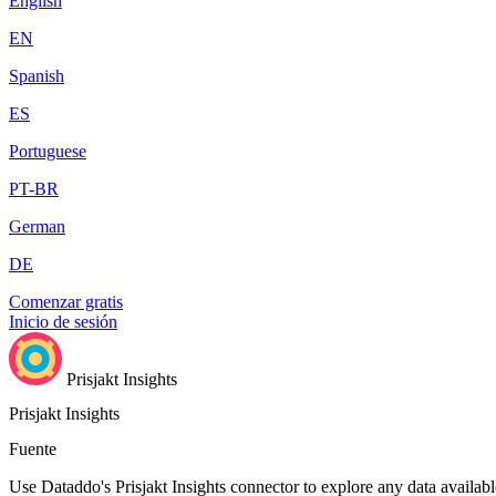
English
EN
Spanish
ES
Portuguese
PT-BR
German
DE
Comenzar gratis
Inicio de sesión
Prisjakt Insights
Prisjakt Insights
Fuente
Use Dataddo's Prisjakt Insights connector to explore any data availabl