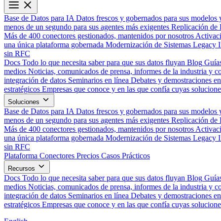
Base de Datos para IA
Datos frescos y gobernados para sus modelos 
menos de un segundo para sus agentes más exigentes
Replicación de 
Más de 400 conectores gestionados, mantenidos por nosotros
Activac
una única plataforma gobernada
Modernización de Sistemas Legacy
sin RFC
Docs
Todo lo que necesita saber para que sus datos fluyan
Blog
Guías
medios
Noticias, comunicados de prensa, informes de la industria y co
integración de datos
Seminarios en línea
Debates y demostraciones en 
estratégicos
Empresas que conoce y en las que confía cuyas solucione
Soluciones
Base de Datos para IA
Datos frescos y gobernados para sus modelos 
menos de un segundo para sus agentes más exigentes
Replicación de 
Más de 400 conectores gestionados, mantenidos por nosotros
Activac
una única plataforma gobernada
Modernización de Sistemas Legacy
sin RFC
Plataforma
Conectores
Precios
Casos Prácticos
Recursos
Docs
Todo lo que necesita saber para que sus datos fluyan
Blog
Guías
medios
Noticias, comunicados de prensa, informes de la industria y co
integración de datos
Seminarios en línea
Debates y demostraciones en 
estratégicos
Empresas que conoce y en las que confía cuyas solucione