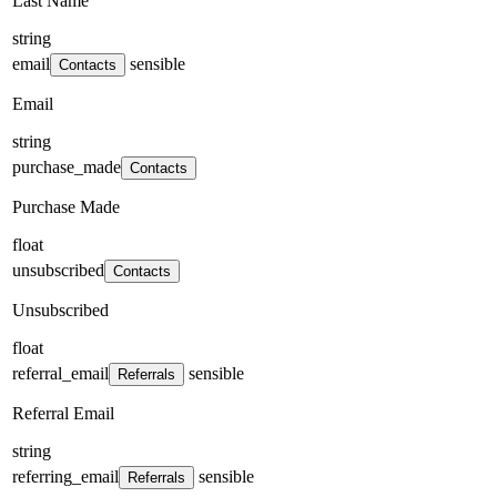
Last Name
string
email
sensible
Contacts
Email
string
purchase_made
Contacts
Purchase Made
float
unsubscribed
Contacts
Unsubscribed
float
referral_email
sensible
Referrals
Referral Email
string
referring_email
sensible
Referrals