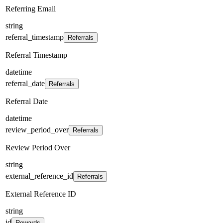
Referring Email
string
referral_timestamp
Referrals
Referral Timestamp
datetime
referral_date
Referrals
Referral Date
datetime
review_period_over
Referrals
Review Period Over
string
external_reference_id
Referrals
External Reference ID
string
id
Rewards