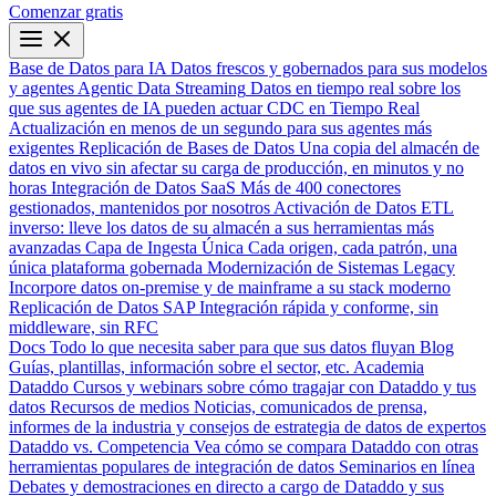
Comenzar gratis
Base de Datos para IA
Datos frescos y gobernados para sus modelos
y agentes
Agentic Data Streaming
Datos en tiempo real sobre los
que sus agentes de IA pueden actuar
CDC en Tiempo Real
Actualización en menos de un segundo para sus agentes más
exigentes
Replicación de Bases de Datos
Una copia del almacén de
datos en vivo sin afectar su carga de producción, en minutos y no
horas
Integración de Datos SaaS
Más de 400 conectores
gestionados, mantenidos por nosotros
Activación de Datos
ETL
inverso: lleve los datos de su almacén a sus herramientas más
avanzadas
Capa de Ingesta Única
Cada origen, cada patrón, una
única plataforma gobernada
Modernización de Sistemas Legacy
Incorpore datos on-premise y de mainframe a su stack moderno
Replicación de Datos SAP
Integración rápida y conforme, sin
middleware, sin RFC
Docs
Todo lo que necesita saber para que sus datos fluyan
Blog
Guías, plantillas, información sobre el sector, etc.
Academia
Dataddo
Cursos y webinars sobre cómo tragajar con Dataddo y tus
datos
Recursos de medios
Noticias, comunicados de prensa,
informes de la industria y consejos de estrategia de datos de expertos
Dataddo vs. Competencia
Vea cómo se compara Dataddo con otras
herramientas populares de integración de datos
Seminarios en línea
Debates y demostraciones en directo a cargo de Dataddo y sus