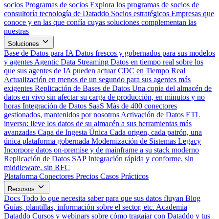
socios
Programas de socios
Explora los programas de socios de
consultoría tecnología de Dataddo
Socios estratégicos
Empresas que
conoce y en las que confía cuyas soluciones complementan las
nuestras
Soluciones
Base de Datos para IA
Datos frescos y gobernados para sus modelos
y agentes
Agentic Data Streaming
Datos en tiempo real sobre los
que sus agentes de IA pueden actuar
CDC en Tiempo Real
Actualización en menos de un segundo para sus agentes más
exigentes
Replicación de Bases de Datos
Una copia del almacén de
datos en vivo sin afectar su carga de producción, en minutos y no
horas
Integración de Datos SaaS
Más de 400 conectores
gestionados, mantenidos por nosotros
Activación de Datos
ETL
inverso: lleve los datos de su almacén a sus herramientas más
avanzadas
Capa de Ingesta Única
Cada origen, cada patrón, una
única plataforma gobernada
Modernización de Sistemas Legacy
Incorpore datos on-premise y de mainframe a su stack moderno
Replicación de Datos SAP
Integración rápida y conforme, sin
middleware, sin RFC
Plataforma
Conectores
Precios
Casos Prácticos
Recursos
Docs
Todo lo que necesita saber para que sus datos fluyan
Blog
Guías, plantillas, información sobre el sector, etc.
Academia
Dataddo
Cursos y webinars sobre cómo tragajar con Dataddo y tus