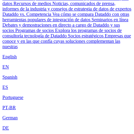
datos
Recursos de medios
Noticias, comunicados de prensa,
informes de la industria y consejos de estrategia de datos de expertos
Dataddo vs. Competencia
Vea cómo se compara Dataddo con otras
herramientas populares de integración de datos
Seminarios en línea
Debates y demostraciones en directo a cargo de Dataddo y sus
socios
Programas de socios
Explora los programas de socios de
consultoría tecnología de Dataddo
Socios estratégicos
Empresas que
conoce y en las que confía cuyas soluciones complementan las
nuestras
English
EN
Spanish
ES
Portuguese
PT-BR
German
DE