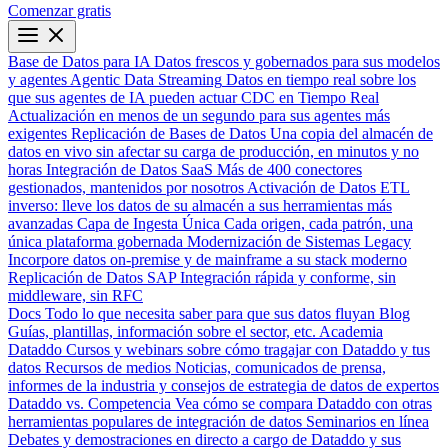
Comenzar gratis
Base de Datos para IA
Datos frescos y gobernados para sus modelos
y agentes
Agentic Data Streaming
Datos en tiempo real sobre los
que sus agentes de IA pueden actuar
CDC en Tiempo Real
Actualización en menos de un segundo para sus agentes más
exigentes
Replicación de Bases de Datos
Una copia del almacén de
datos en vivo sin afectar su carga de producción, en minutos y no
horas
Integración de Datos SaaS
Más de 400 conectores
gestionados, mantenidos por nosotros
Activación de Datos
ETL
inverso: lleve los datos de su almacén a sus herramientas más
avanzadas
Capa de Ingesta Única
Cada origen, cada patrón, una
única plataforma gobernada
Modernización de Sistemas Legacy
Incorpore datos on-premise y de mainframe a su stack moderno
Replicación de Datos SAP
Integración rápida y conforme, sin
middleware, sin RFC
Docs
Todo lo que necesita saber para que sus datos fluyan
Blog
Guías, plantillas, información sobre el sector, etc.
Academia
Dataddo
Cursos y webinars sobre cómo tragajar con Dataddo y tus
datos
Recursos de medios
Noticias, comunicados de prensa,
informes de la industria y consejos de estrategia de datos de expertos
Dataddo vs. Competencia
Vea cómo se compara Dataddo con otras
herramientas populares de integración de datos
Seminarios en línea
Debates y demostraciones en directo a cargo de Dataddo y sus