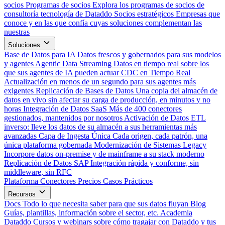
socios
Programas de socios
Explora los programas de socios de
consultoría tecnología de Dataddo
Socios estratégicos
Empresas que
conoce y en las que confía cuyas soluciones complementan las
nuestras
Soluciones
Base de Datos para IA
Datos frescos y gobernados para sus modelos
y agentes
Agentic Data Streaming
Datos en tiempo real sobre los
que sus agentes de IA pueden actuar
CDC en Tiempo Real
Actualización en menos de un segundo para sus agentes más
exigentes
Replicación de Bases de Datos
Una copia del almacén de
datos en vivo sin afectar su carga de producción, en minutos y no
horas
Integración de Datos SaaS
Más de 400 conectores
gestionados, mantenidos por nosotros
Activación de Datos
ETL
inverso: lleve los datos de su almacén a sus herramientas más
avanzadas
Capa de Ingesta Única
Cada origen, cada patrón, una
única plataforma gobernada
Modernización de Sistemas Legacy
Incorpore datos on-premise y de mainframe a su stack moderno
Replicación de Datos SAP
Integración rápida y conforme, sin
middleware, sin RFC
Plataforma
Conectores
Precios
Casos Prácticos
Recursos
Docs
Todo lo que necesita saber para que sus datos fluyan
Blog
Guías, plantillas, información sobre el sector, etc.
Academia
Dataddo
Cursos y webinars sobre cómo tragajar con Dataddo y tus