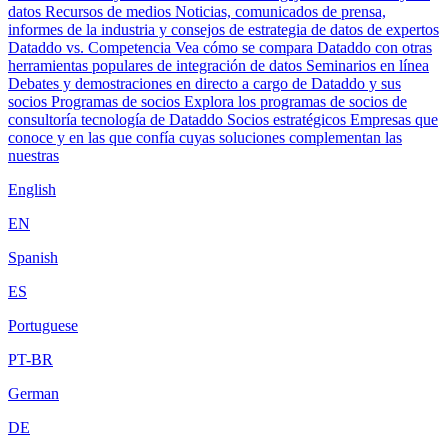
datos
Recursos de medios
Noticias, comunicados de prensa,
informes de la industria y consejos de estrategia de datos de expertos
Dataddo vs. Competencia
Vea cómo se compara Dataddo con otras
herramientas populares de integración de datos
Seminarios en línea
Debates y demostraciones en directo a cargo de Dataddo y sus
socios
Programas de socios
Explora los programas de socios de
consultoría tecnología de Dataddo
Socios estratégicos
Empresas que
conoce y en las que confía cuyas soluciones complementan las
nuestras
English
EN
Spanish
ES
Portuguese
PT-BR
German
DE