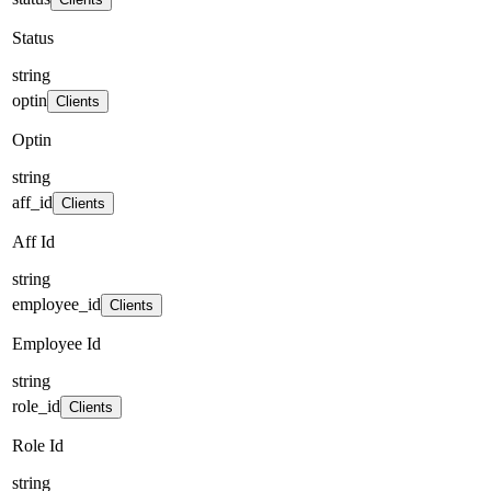
Status
string
optin
Clients
Optin
string
aff_id
Clients
Aff Id
string
employee_id
Clients
Employee Id
string
role_id
Clients
Role Id
string