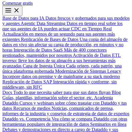
Comenzar gratis
Base de Datos para IA
Datos frescos y gobernados para sus modelos
y agentes
Agentic Data Streaming
Datos en tiempo real sobre los
que sus agentes de IA pueden actuar
CDC en Tiempo Real
Actualización en menos de un segundo para sus agentes más
exigentes
Replicación de Bases de Datos
Una copia del almacén de
datos en vivo sin afectar su carga de producción, en minutos y no
horas
Integración de Datos SaaS
Más de 400 conectores
gestionados, mantenidos por nosotros
Activación de Datos
ETL
inverso: lleve los datos de su almacén a sus herramientas más
avanzadas
Capa de Ingesta Única
Cada origen, cada patrón, una
única plataforma gobernada
Modernización de Sistemas Legacy
Incorpore datos on-premise y de mainframe a su stack moderno
Replicación de Datos SAP
Integración rápida y conforme, sin
middleware, sin RFC
Docs
Todo lo que necesita saber para que sus datos fluyan
Blog
Guías, plantillas, información sobre el sector, etc.
Academia
Dataddo
Cursos y webinars sobre cómo tragajar con Dataddo y tus
datos
Recursos de medios
Noticias, comunicados de prensa,
informes de la industria y consejos de estrategia de datos de expertos
Dataddo vs. Competencia
Vea cómo se compara Dataddo con otras
herramientas populares de integración de datos
Seminarios en línea
Debates y demostraciones en directo a cargo de Dataddo y sus