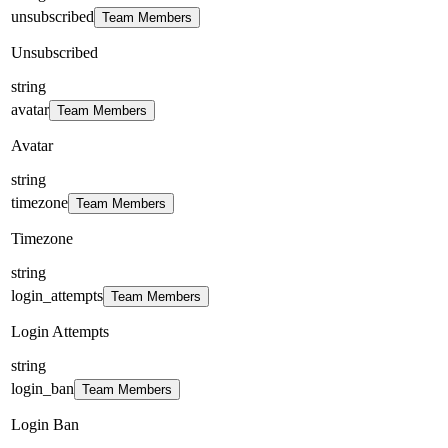
unsubscribed
Team Members
Unsubscribed
string
avatar
Team Members
Avatar
string
timezone
Team Members
Timezone
string
login_attempts
Team Members
Login Attempts
string
login_ban
Team Members
Login Ban