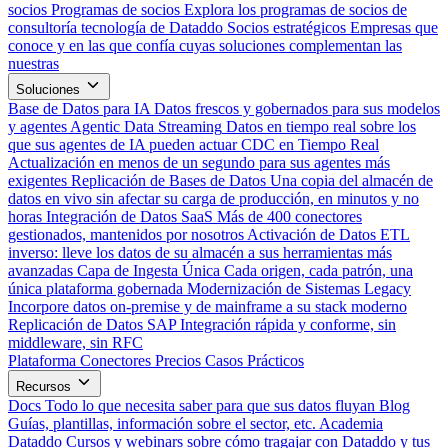
socios
Programas de socios
Explora los programas de socios de
consultoría tecnología de Dataddo
Socios estratégicos
Empresas que
conoce y en las que confía cuyas soluciones complementan las
nuestras
Soluciones
Base de Datos para IA
Datos frescos y gobernados para sus modelos
y agentes
Agentic Data Streaming
Datos en tiempo real sobre los
que sus agentes de IA pueden actuar
CDC en Tiempo Real
Actualización en menos de un segundo para sus agentes más
exigentes
Replicación de Bases de Datos
Una copia del almacén de
datos en vivo sin afectar su carga de producción, en minutos y no
horas
Integración de Datos SaaS
Más de 400 conectores
gestionados, mantenidos por nosotros
Activación de Datos
ETL
inverso: lleve los datos de su almacén a sus herramientas más
avanzadas
Capa de Ingesta Única
Cada origen, cada patrón, una
única plataforma gobernada
Modernización de Sistemas Legacy
Incorpore datos on-premise y de mainframe a su stack moderno
Replicación de Datos SAP
Integración rápida y conforme, sin
middleware, sin RFC
Plataforma
Conectores
Precios
Casos Prácticos
Recursos
Docs
Todo lo que necesita saber para que sus datos fluyan
Blog
Guías, plantillas, información sobre el sector, etc.
Academia
Dataddo
Cursos y webinars sobre cómo tragajar con Dataddo y tus