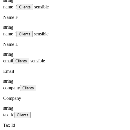
string
name_f
sensible
Clients
Name F
string
name_l
sensible
Clients
Name L
string
email
sensible
Clients
Email
string
company
Clients
Company
string
tax_id
Clients
Tax Id