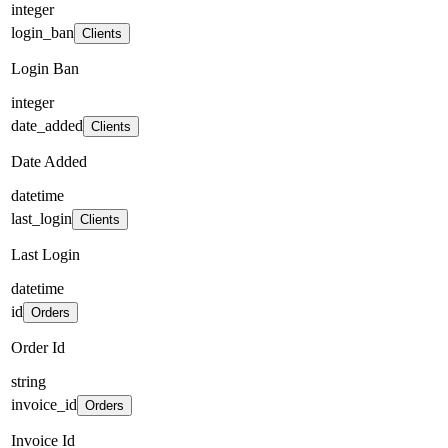
integer
login_ban
Clients
Login Ban
integer
date_added
Clients
Date Added
datetime
last_login
Clients
Last Login
datetime
id
Orders
Order Id
string
invoice_id
Orders
Invoice Id