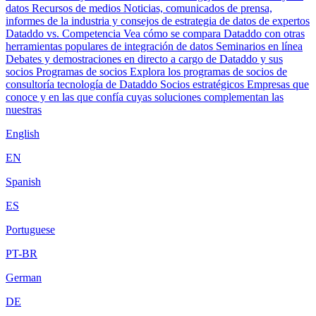
datos
Recursos de medios
Noticias, comunicados de prensa,
informes de la industria y consejos de estrategia de datos de expertos
Dataddo vs. Competencia
Vea cómo se compara Dataddo con otras
herramientas populares de integración de datos
Seminarios en línea
Debates y demostraciones en directo a cargo de Dataddo y sus
socios
Programas de socios
Explora los programas de socios de
consultoría tecnología de Dataddo
Socios estratégicos
Empresas que
conoce y en las que confía cuyas soluciones complementan las
nuestras
English
EN
Spanish
ES
Portuguese
PT-BR
German
DE