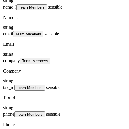
string
name_l
sensible
Team Members
Name L
string
email
sensible
Team Members
Email
string
company
Team Members
Company
string
tax_id
sensible
Team Members
Tax Id
string
phone
sensible
Team Members
Phone