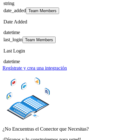
string
date_added
Team Members
Date Added
datetime
last_login
Team Members
Last Login
datetime
Regístrate y crea una integración
¿No Encuentras el Conector que Necesitas?
¡Díganos y lo construiremos para usted!