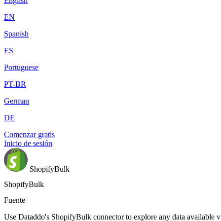
English
EN
Spanish
ES
Portuguese
PT-BR
German
DE
Comenzar gratis
Inicio de sesión
ShopifyBulk
ShopifyBulk
Fuente
Use Dataddo's ShopifyBulk connector to explore any data available vi