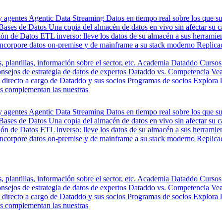
y agentes
Agentic Data Streaming
Datos en tiempo real sobre los que s
Bases de Datos
Una copia del almacén de datos en vivo sin afectar su 
ión de Datos
ETL inverso: lleve los datos de su almacén a sus herrami
Incorpore datos on-premise y de mainframe a su stack moderno
Replica
, plantillas, información sobre el sector, etc.
Academia Dataddo
Cursos
nsejos de estrategia de datos de expertos
Dataddo vs. Competencia
Vea
directo a cargo de Dataddo y sus socios
Programas de socios
Explora 
s complementan las nuestras
y agentes
Agentic Data Streaming
Datos en tiempo real sobre los que s
Bases de Datos
Una copia del almacén de datos en vivo sin afectar su 
ión de Datos
ETL inverso: lleve los datos de su almacén a sus herrami
Incorpore datos on-premise y de mainframe a su stack moderno
Replica
, plantillas, información sobre el sector, etc.
Academia Dataddo
Cursos
nsejos de estrategia de datos de expertos
Dataddo vs. Competencia
Vea
directo a cargo de Dataddo y sus socios
Programas de socios
Explora 
s complementan las nuestras