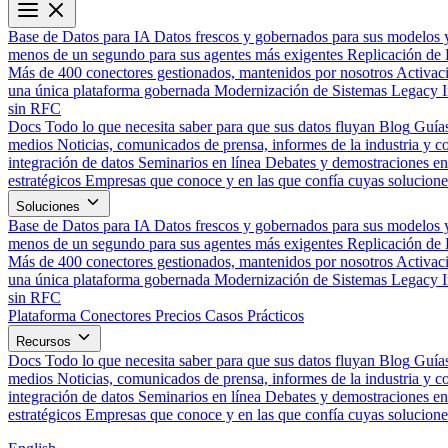
Base de Datos para IA
Datos frescos y gobernados para sus modelos 
menos de un segundo para sus agentes más exigentes
Replicación de 
Más de 400 conectores gestionados, mantenidos por nosotros
Activac
una única plataforma gobernada
Modernización de Sistemas Legacy
sin RFC
Docs
Todo lo que necesita saber para que sus datos fluyan
Blog
Guías
medios
Noticias, comunicados de prensa, informes de la industria y co
integración de datos
Seminarios en línea
Debates y demostraciones en 
estratégicos
Empresas que conoce y en las que confía cuyas solucione
Soluciones
Base de Datos para IA
Datos frescos y gobernados para sus modelos 
menos de un segundo para sus agentes más exigentes
Replicación de 
Más de 400 conectores gestionados, mantenidos por nosotros
Activac
una única plataforma gobernada
Modernización de Sistemas Legacy
sin RFC
Plataforma
Conectores
Precios
Casos Prácticos
Recursos
Docs
Todo lo que necesita saber para que sus datos fluyan
Blog
Guías
medios
Noticias, comunicados de prensa, informes de la industria y co
integración de datos
Seminarios en línea
Debates y demostraciones en 
estratégicos
Empresas que conoce y en las que confía cuyas solucione