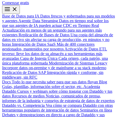
Comenzar gratis
Base de Datos para IA
Datos frescos y gobernados para sus modelos
y agentes
Agentic Data Streaming
Datos en tiempo real sobre los
que sus agentes de IA pueden actuar
CDC en Tiempo Real
Actualización en menos de un segundo para sus agentes más
exigentes
Replicación de Bases de Datos
Una copia del almacén de
datos en vivo sin afectar su carga de producción, en minutos y no
horas
Integración de Datos SaaS
Más de 400 conectores
gestionados, mantenidos por nosotros
Activación de Datos
ETL
inverso: lleve los datos de su almacén a sus herramientas más
avanzadas
Capa de Ingesta Única
Cada origen, cada patrón, una
única plataforma gobernada
Modernización de Sistemas Legacy
Incorpore datos on-premise y de mainframe a su stack moderno
Replicación de Datos SAP
Integración rápida y conforme, sin
middleware, sin RFC
Docs
Todo lo que necesita saber para que sus datos fluyan
Blog
Guías, plantillas, información sobre el sector, etc.
Academia
Dataddo
Cursos y webinars sobre cómo tragajar con Dataddo y tus
datos
Recursos de medios
Noticias, comunicados de prensa,
informes de la industria y consejos de estrategia de datos de expertos
Dataddo vs. Competencia
Vea cómo se compara Dataddo con otras
herramientas populares de integración de datos
Seminarios en línea
Debates y demostraciones en directo a cargo de Dataddo y sus