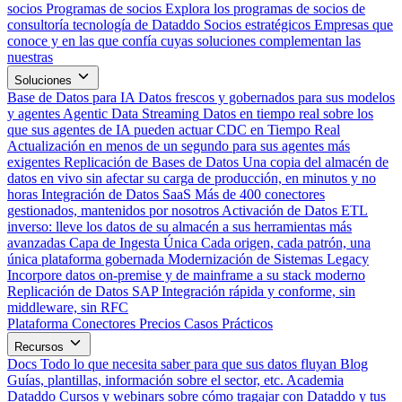
socios
Programas de socios
Explora los programas de socios de
consultoría tecnología de Dataddo
Socios estratégicos
Empresas que
conoce y en las que confía cuyas soluciones complementan las
nuestras
Soluciones
Base de Datos para IA
Datos frescos y gobernados para sus modelos
y agentes
Agentic Data Streaming
Datos en tiempo real sobre los
que sus agentes de IA pueden actuar
CDC en Tiempo Real
Actualización en menos de un segundo para sus agentes más
exigentes
Replicación de Bases de Datos
Una copia del almacén de
datos en vivo sin afectar su carga de producción, en minutos y no
horas
Integración de Datos SaaS
Más de 400 conectores
gestionados, mantenidos por nosotros
Activación de Datos
ETL
inverso: lleve los datos de su almacén a sus herramientas más
avanzadas
Capa de Ingesta Única
Cada origen, cada patrón, una
única plataforma gobernada
Modernización de Sistemas Legacy
Incorpore datos on-premise y de mainframe a su stack moderno
Replicación de Datos SAP
Integración rápida y conforme, sin
middleware, sin RFC
Plataforma
Conectores
Precios
Casos Prácticos
Recursos
Docs
Todo lo que necesita saber para que sus datos fluyan
Blog
Guías, plantillas, información sobre el sector, etc.
Academia
Dataddo
Cursos y webinars sobre cómo tragajar con Dataddo y tus