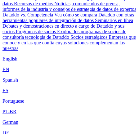
datos
Recursos de medios
Noticias, comunicados de prensa,
informes de la industria y consejos de estrategia de datos de expertos
Dataddo vs. Competencia
Vea cómo se compara Dataddo con otras
herramientas populares de integración de datos
Seminarios en línea
Debates y demostraciones en directo a cargo de Dataddo y sus
socios
Programas de socios
Explora los programas de socios de
consultoría tecnología de Dataddo
Socios estratégicos
Empresas que
conoce y en las que confía cuyas soluciones complementan las
nuestras
English
EN
Spanish
ES
Portuguese
PT-BR
German
DE