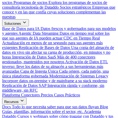
socios
Programas de socios
Explora los programas de socios de
consultoría tecnología de Dataddo
Socios estratégicos
Empresas que
conoce y en las que confía cuyas soluciones complementan las
nuestras
Soluciones
Base de Datos para IA
Datos frescos y gobernados para sus modelos
y agentes
Agentic Data Streaming
Datos en tiempo real sobre los
que sus agentes de IA pueden actuar
CDC en Tiempo Real
Actualización en menos de un segundo para sus agentes más
exigentes
Replicación de Bases de Datos
Una copia del almacén de
datos en vivo sin afectar su carga de producción, en minutos y no
horas
Integración de Datos SaaS
Más de 400 conectores
gestionados, mantenidos por nosotros
Activación de Datos
ETL
inverso: lleve los datos de su almacén a sus herramientas más
avanzadas
Capa de Ingesta Única
Cada origen, cada patrón, una
única plataforma gobernada
Modernización de Sistemas Legacy
Incorpore datos on-premise y de mainframe a su stack moderno
Replicación de Datos SAP
Integración rápida y conforme, sin
middleware, sin RFC
Plataforma
Conectores
Precios
Casos Prácticos
Recursos
Docs
Todo lo que necesita saber para que sus datos fluyan
Blog
Guías, plantillas, información sobre el sector, etc.
Academia
Dataddo
Cursos y webinars sobre cómo tragajar con Dataddo y tus