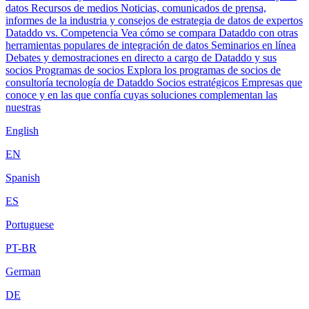
datos
Recursos de medios
Noticias, comunicados de prensa,
informes de la industria y consejos de estrategia de datos de expertos
Dataddo vs. Competencia
Vea cómo se compara Dataddo con otras
herramientas populares de integración de datos
Seminarios en línea
Debates y demostraciones en directo a cargo de Dataddo y sus
socios
Programas de socios
Explora los programas de socios de
consultoría tecnología de Dataddo
Socios estratégicos
Empresas que
conoce y en las que confía cuyas soluciones complementan las
nuestras
English
EN
Spanish
ES
Portuguese
PT-BR
German
DE