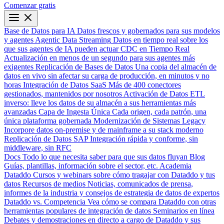
Comenzar gratis
Base de Datos para IA
Datos frescos y gobernados para sus modelos
y agentes
Agentic Data Streaming
Datos en tiempo real sobre los
que sus agentes de IA pueden actuar
CDC en Tiempo Real
Actualización en menos de un segundo para sus agentes más
exigentes
Replicación de Bases de Datos
Una copia del almacén de
datos en vivo sin afectar su carga de producción, en minutos y no
horas
Integración de Datos SaaS
Más de 400 conectores
gestionados, mantenidos por nosotros
Activación de Datos
ETL
inverso: lleve los datos de su almacén a sus herramientas más
avanzadas
Capa de Ingesta Única
Cada origen, cada patrón, una
única plataforma gobernada
Modernización de Sistemas Legacy
Incorpore datos on-premise y de mainframe a su stack moderno
Replicación de Datos SAP
Integración rápida y conforme, sin
middleware, sin RFC
Docs
Todo lo que necesita saber para que sus datos fluyan
Blog
Guías, plantillas, información sobre el sector, etc.
Academia
Dataddo
Cursos y webinars sobre cómo tragajar con Dataddo y tus
datos
Recursos de medios
Noticias, comunicados de prensa,
informes de la industria y consejos de estrategia de datos de expertos
Dataddo vs. Competencia
Vea cómo se compara Dataddo con otras
herramientas populares de integración de datos
Seminarios en línea
Debates y demostraciones en directo a cargo de Dataddo y sus