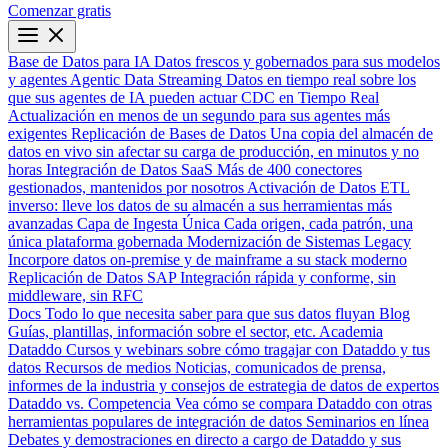
Comenzar gratis
Base de Datos para IA
Datos frescos y gobernados para sus modelos
y agentes
Agentic Data Streaming
Datos en tiempo real sobre los
que sus agentes de IA pueden actuar
CDC en Tiempo Real
Actualización en menos de un segundo para sus agentes más
exigentes
Replicación de Bases de Datos
Una copia del almacén de
datos en vivo sin afectar su carga de producción, en minutos y no
horas
Integración de Datos SaaS
Más de 400 conectores
gestionados, mantenidos por nosotros
Activación de Datos
ETL
inverso: lleve los datos de su almacén a sus herramientas más
avanzadas
Capa de Ingesta Única
Cada origen, cada patrón, una
única plataforma gobernada
Modernización de Sistemas Legacy
Incorpore datos on-premise y de mainframe a su stack moderno
Replicación de Datos SAP
Integración rápida y conforme, sin
middleware, sin RFC
Docs
Todo lo que necesita saber para que sus datos fluyan
Blog
Guías, plantillas, información sobre el sector, etc.
Academia
Dataddo
Cursos y webinars sobre cómo tragajar con Dataddo y tus
datos
Recursos de medios
Noticias, comunicados de prensa,
informes de la industria y consejos de estrategia de datos de expertos
Dataddo vs. Competencia
Vea cómo se compara Dataddo con otras
herramientas populares de integración de datos
Seminarios en línea
Debates y demostraciones en directo a cargo de Dataddo y sus