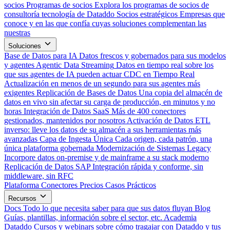
socios
Programas de socios
Explora los programas de socios de
consultoría tecnología de Dataddo
Socios estratégicos
Empresas que
conoce y en las que confía cuyas soluciones complementan las
nuestras
Soluciones
Base de Datos para IA
Datos frescos y gobernados para sus modelos
y agentes
Agentic Data Streaming
Datos en tiempo real sobre los
que sus agentes de IA pueden actuar
CDC en Tiempo Real
Actualización en menos de un segundo para sus agentes más
exigentes
Replicación de Bases de Datos
Una copia del almacén de
datos en vivo sin afectar su carga de producción, en minutos y no
horas
Integración de Datos SaaS
Más de 400 conectores
gestionados, mantenidos por nosotros
Activación de Datos
ETL
inverso: lleve los datos de su almacén a sus herramientas más
avanzadas
Capa de Ingesta Única
Cada origen, cada patrón, una
única plataforma gobernada
Modernización de Sistemas Legacy
Incorpore datos on-premise y de mainframe a su stack moderno
Replicación de Datos SAP
Integración rápida y conforme, sin
middleware, sin RFC
Plataforma
Conectores
Precios
Casos Prácticos
Recursos
Docs
Todo lo que necesita saber para que sus datos fluyan
Blog
Guías, plantillas, información sobre el sector, etc.
Academia
Dataddo
Cursos y webinars sobre cómo tragajar con Dataddo y tus