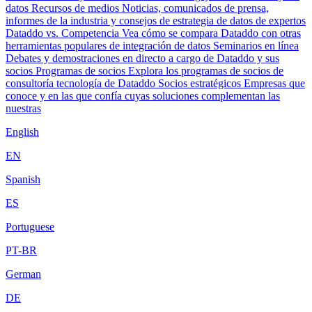
datos
Recursos de medios
Noticias, comunicados de prensa,
informes de la industria y consejos de estrategia de datos de expertos
Dataddo vs. Competencia
Vea cómo se compara Dataddo con otras
herramientas populares de integración de datos
Seminarios en línea
Debates y demostraciones en directo a cargo de Dataddo y sus
socios
Programas de socios
Explora los programas de socios de
consultoría tecnología de Dataddo
Socios estratégicos
Empresas que
conoce y en las que confía cuyas soluciones complementan las
nuestras
English
EN
Spanish
ES
Portuguese
PT-BR
German
DE