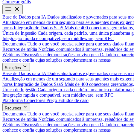
Começar grátis
Base de Dados para IA
Dados atualizados e governados para seus mo
Atualização em menos de um segundo para seus agentes mais exigent
horas
Integração de Dados SaaS
Mais de 400 conectores gerenciados,
Única de Ingestão
Cada origem, cada padrão, uma única plataforma 
Integração rápida e compatível, sem middleware, sem RFC
Documentos
Tudo o que você precisa saber para que seus dados flua
Recursos de mídia
Notícias, comunicados à imprensa, relatórios do set
Webinars
Discussões e demonstrações ao vivo pela Dataddo e parceir
conhece e confia cujas soluções complementam as nossas
Soluções
Base de Dados para IA
Dados atualizados e governados para seus mo
Atualização em menos de um segundo para seus agentes mais exigent
horas
Integração de Dados SaaS
Mais de 400 conectores gerenciados,
Única de Ingestão
Cada origem, cada padrão, uma única plataforma 
Integração rápida e compatível, sem middleware, sem RFC
Plataforma
Conectores
Preço
Estudos de caso
Recursos
Documentos
Tudo o que você precisa saber para que seus dados flua
Recursos de mídia
Notícias, comunicados à imprensa, relatórios do set
Webinars
Discussões e demonstrações ao vivo pela Dataddo e parceir
conhece e confia cujas soluções complementam as nossas