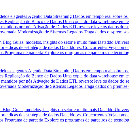
delos e agentes
Agentic Data Streaming
Dados em tempo real sobre os 
es
Replicação de Banco de Dados
Uma cópia do data warehouse em tem
 mantidos por nós
Ativação de Dados
ETL reverso: leve os dados do s
governada
Modernização de Sistemas Legados
Traga dados on-premise 
m
Blog
Guias, modelos, insights do setor e muito mais
Dataddo Univers
or e dicas de estratégia de dados
Dataddo vs. Concorrentes
Veja como 
os
Programa de parceria
Explore os programas de parceiros de tecnolog
delos e agentes
Agentic Data Streaming
Dados em tempo real sobre os 
es
Replicação de Banco de Dados
Uma cópia do data warehouse em tem
 mantidos por nós
Ativação de Dados
ETL reverso: leve os dados do s
governada
Modernização de Sistemas Legados
Traga dados on-premise 
m
Blog
Guias, modelos, insights do setor e muito mais
Dataddo Univers
or e dicas de estratégia de dados
Dataddo vs. Concorrentes
Veja como 
os
Programa de parceria
Explore os programas de parceiros de tecnolog