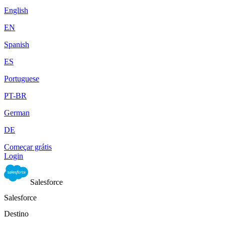
English
EN
Spanish
ES
Portuguese
PT-BR
German
DE
Começar grátis
Login
Salesforce
Salesforce
Destino