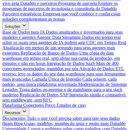
vivo pela Dataddo e parceiros
Programa de parceria
Explore os
programas de parceiros de tecnologia e consultoria da Dataddo
Parceiros estratégicos
Empresas que você conhece e confia cujas
soluções complementam as nossas
Soluções
Base de Dados para IA
Dados atualizados e governados para seus
modelos e agentes
Agentic Data Streaming
Dados em tempo real
sobre os quais seus agentes de IA podem agir
CDC em Tempo Real
Atualização em menos de um segundo para seus agentes mais
exigentes
Replicação de Banco de Dados
Uma cópia do data
warehouse em tempo real, sem afetar sua carga de produção, em
minutos e não em horas
Integração de Dados SaaS
Mais de 400
conectores gerenciados, mantidos por nós
Ativação de Dados
ETL
reverso: leve os dados do seu data warehouse para suas ferramentas
mais avançadas
Camada Única de Ingestão
Cada origem, cada
padrão, uma única plataforma governada
Modernização de Sistemas
Legados
Traga dados on-premise e de mainframe para o seu stack
moderno
Replicação de Dados SAP
Integração rápida e compatível,
sem middleware, sem RFC
Plataforma
Conectores
Preço
Estudos de caso
Recursos
Documentos
Tudo o que você precisa saber para que seus dados
fluam
Blog
Guias, modelos, insights do setor e muito mais
Dataddo
Universidade
Cursos e webinars sobre como trabalhar com Dataddo