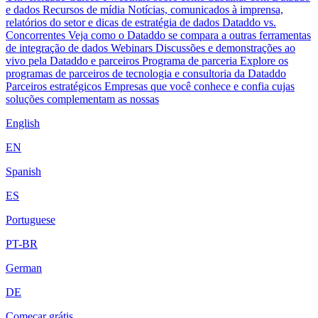
e dados
Recursos de mídia
Notícias, comunicados à imprensa,
relatórios do setor e dicas de estratégia de dados
Dataddo vs.
Concorrentes
Veja como o Dataddo se compara a outras ferramentas
de integração de dados
Webinars
Discussões e demonstrações ao
vivo pela Dataddo e parceiros
Programa de parceria
Explore os
programas de parceiros de tecnologia e consultoria da Dataddo
Parceiros estratégicos
Empresas que você conhece e confia cujas
soluções complementam as nossas
English
EN
Spanish
ES
Portuguese
PT-BR
German
DE
Começar grátis