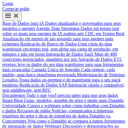
Login
Começar grátis
Base de Dados para IA
Dados atualizados e governados para seus
modelos e agentes
Agentic Data Streaming
Dados em tempo real
sobre os quais seus agentes de IA podem agir
CDC em Tempo Real
Atualização em menos de um segundo para seus agentes mais
exigentes
Replicação de Banco de Dados
Uma cópia do data
warehouse em tempo real, sem afetar sua carga de produção, em
minutos e não em horas
Integração de Dados SaaS
Mais de 400
conectores gerenciados, mantidos por nós
Ativação de Dados
ETL
reverso: leve os dados do seu data warehouse para suas ferramentas
mais avançadas
Camada Única de Ingestão
Cada origem, cada
padrão, uma única plataforma governada
Modernização de Sistemas
Legados
Traga dados on-premise e de mainframe para o seu stack
moderno
Replicação de Dados SAP
Integração rápida e compatível,
sem middleware, sem RFC
Documentos
Tudo o que você precisa saber para que seus dados
fluam
Blog
Guias, modelos, insights do setor e muito mais
Dataddo
Universidade
Cursos e webinars sobre como trabalhar com Dataddo
e dados
Recursos de mídia
Notícias, comunicados à imprensa,
relatórios do setor e dicas de estratégia de dados
Dataddo vs.
Concorrentes
Veja como o Dataddo se compara a outras ferramentas
de integração de dados
Webinars
Discussões e demonstrações ao