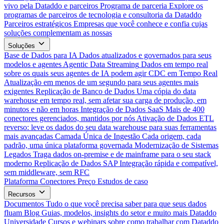
vivo pela Dataddo e parceiros
Programa de parceria
Explore os
programas de parceiros de tecnologia e consultoria da Dataddo
Parceiros estratégicos
Empresas que você conhece e confia cujas
soluções complementam as nossas
Soluções
Base de Dados para IA
Dados atualizados e governados para seus
modelos e agentes
Agentic Data Streaming
Dados em tempo real
sobre os quais seus agentes de IA podem agir
CDC em Tempo Real
Atualização em menos de um segundo para seus agentes mais
exigentes
Replicação de Banco de Dados
Uma cópia do data
warehouse em tempo real, sem afetar sua carga de produção, em
minutos e não em horas
Integração de Dados SaaS
Mais de 400
conectores gerenciados, mantidos por nós
Ativação de Dados
ETL
reverso: leve os dados do seu data warehouse para suas ferramentas
mais avançadas
Camada Única de Ingestão
Cada origem, cada
padrão, uma única plataforma governada
Modernização de Sistemas
Legados
Traga dados on-premise e de mainframe para o seu stack
moderno
Replicação de Dados SAP
Integração rápida e compatível,
sem middleware, sem RFC
Plataforma
Conectores
Preço
Estudos de caso
Recursos
Documentos
Tudo o que você precisa saber para que seus dados
fluam
Blog
Guias, modelos, insights do setor e muito mais
Dataddo
Universidade
Cursos e webinars sobre como trabalhar com Dataddo