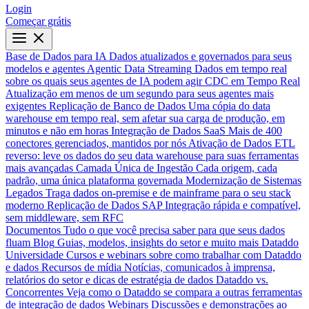
Login
Começar grátis
Base de Dados para IA
Dados atualizados e governados para seus
modelos e agentes
Agentic Data Streaming
Dados em tempo real
sobre os quais seus agentes de IA podem agir
CDC em Tempo Real
Atualização em menos de um segundo para seus agentes mais
exigentes
Replicação de Banco de Dados
Uma cópia do data
warehouse em tempo real, sem afetar sua carga de produção, em
minutos e não em horas
Integração de Dados SaaS
Mais de 400
conectores gerenciados, mantidos por nós
Ativação de Dados
ETL
reverso: leve os dados do seu data warehouse para suas ferramentas
mais avançadas
Camada Única de Ingestão
Cada origem, cada
padrão, uma única plataforma governada
Modernização de Sistemas
Legados
Traga dados on-premise e de mainframe para o seu stack
moderno
Replicação de Dados SAP
Integração rápida e compatível,
sem middleware, sem RFC
Documentos
Tudo o que você precisa saber para que seus dados
fluam
Blog
Guias, modelos, insights do setor e muito mais
Dataddo
Universidade
Cursos e webinars sobre como trabalhar com Dataddo
e dados
Recursos de mídia
Notícias, comunicados à imprensa,
relatórios do setor e dicas de estratégia de dados
Dataddo vs.
Concorrentes
Veja como o Dataddo se compara a outras ferramentas
de integração de dados
Webinars
Discussões e demonstrações ao