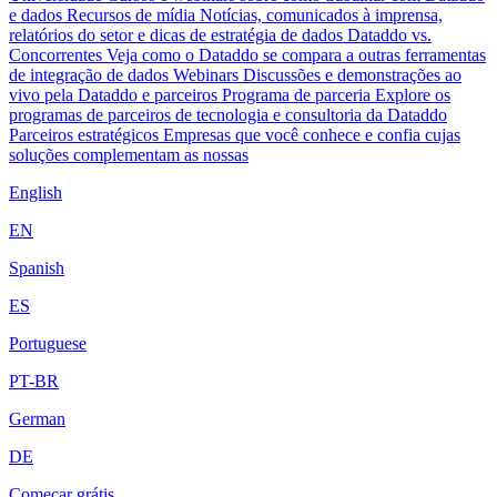
e dados
Recursos de mídia
Notícias, comunicados à imprensa,
relatórios do setor e dicas de estratégia de dados
Dataddo vs.
Concorrentes
Veja como o Dataddo se compara a outras ferramentas
de integração de dados
Webinars
Discussões e demonstrações ao
vivo pela Dataddo e parceiros
Programa de parceria
Explore os
programas de parceiros de tecnologia e consultoria da Dataddo
Parceiros estratégicos
Empresas que você conhece e confia cujas
soluções complementam as nossas
English
EN
Spanish
ES
Portuguese
PT-BR
German
DE
Começar grátis