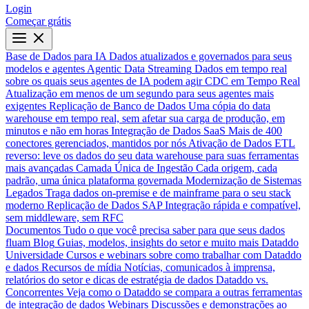
Login
Começar grátis
Base de Dados para IA
Dados atualizados e governados para seus
modelos e agentes
Agentic Data Streaming
Dados em tempo real
sobre os quais seus agentes de IA podem agir
CDC em Tempo Real
Atualização em menos de um segundo para seus agentes mais
exigentes
Replicação de Banco de Dados
Uma cópia do data
warehouse em tempo real, sem afetar sua carga de produção, em
minutos e não em horas
Integração de Dados SaaS
Mais de 400
conectores gerenciados, mantidos por nós
Ativação de Dados
ETL
reverso: leve os dados do seu data warehouse para suas ferramentas
mais avançadas
Camada Única de Ingestão
Cada origem, cada
padrão, uma única plataforma governada
Modernização de Sistemas
Legados
Traga dados on-premise e de mainframe para o seu stack
moderno
Replicação de Dados SAP
Integração rápida e compatível,
sem middleware, sem RFC
Documentos
Tudo o que você precisa saber para que seus dados
fluam
Blog
Guias, modelos, insights do setor e muito mais
Dataddo
Universidade
Cursos e webinars sobre como trabalhar com Dataddo
e dados
Recursos de mídia
Notícias, comunicados à imprensa,
relatórios do setor e dicas de estratégia de dados
Dataddo vs.
Concorrentes
Veja como o Dataddo se compara a outras ferramentas
de integração de dados
Webinars
Discussões e demonstrações ao