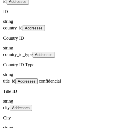
id
Addresses
ID
string
country_id
Addresses
Country ID
string
country_id_type
Addresses
Country ID Type
string
title_id
confidencial
Addresses
Title ID
string
city
Addresses
City
string