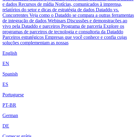
e dados
Recursos de mídia
Notícias, comunicados à imprensa,
relatórios do setor e dicas de estratégia de dados
Dataddo vs.
Concorrentes
Veja como o Dataddo se compara a outras ferramentas
de integração de dados
Webinars
Discussões e demonstrações ao
vivo pela Dataddo e parceiros
Programa de parceria
Explore os
programas de parceiros de tecnologia e consultoria da Dataddo
Parceiros estratégicos
Empresas que você conhece e confia cujas
soluções complementam as nossas
English
EN
Spanish
ES
Portuguese
PT-BR
German
DE
Começar grátis