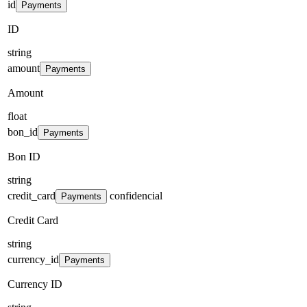
id
Payments
ID
string
amount
Payments
Amount
float
bon_id
Payments
Bon ID
string
credit_card
confidencial
Payments
Credit Card
string
currency_id
Payments
Currency ID