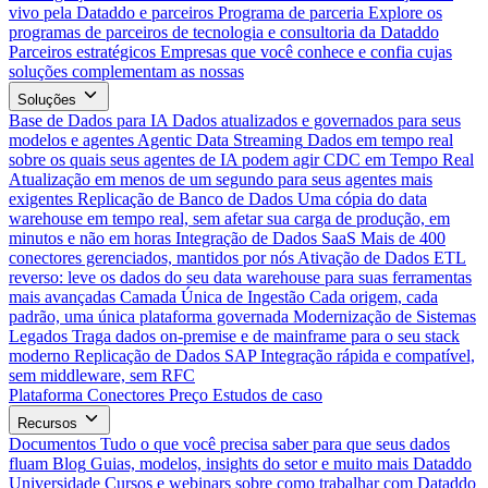
vivo pela Dataddo e parceiros
Programa de parceria
Explore os
programas de parceiros de tecnologia e consultoria da Dataddo
Parceiros estratégicos
Empresas que você conhece e confia cujas
soluções complementam as nossas
Soluções
Base de Dados para IA
Dados atualizados e governados para seus
modelos e agentes
Agentic Data Streaming
Dados em tempo real
sobre os quais seus agentes de IA podem agir
CDC em Tempo Real
Atualização em menos de um segundo para seus agentes mais
exigentes
Replicação de Banco de Dados
Uma cópia do data
warehouse em tempo real, sem afetar sua carga de produção, em
minutos e não em horas
Integração de Dados SaaS
Mais de 400
conectores gerenciados, mantidos por nós
Ativação de Dados
ETL
reverso: leve os dados do seu data warehouse para suas ferramentas
mais avançadas
Camada Única de Ingestão
Cada origem, cada
padrão, uma única plataforma governada
Modernização de Sistemas
Legados
Traga dados on-premise e de mainframe para o seu stack
moderno
Replicação de Dados SAP
Integração rápida e compatível,
sem middleware, sem RFC
Plataforma
Conectores
Preço
Estudos de caso
Recursos
Documentos
Tudo o que você precisa saber para que seus dados
fluam
Blog
Guias, modelos, insights do setor e muito mais
Dataddo
Universidade
Cursos e webinars sobre como trabalhar com Dataddo