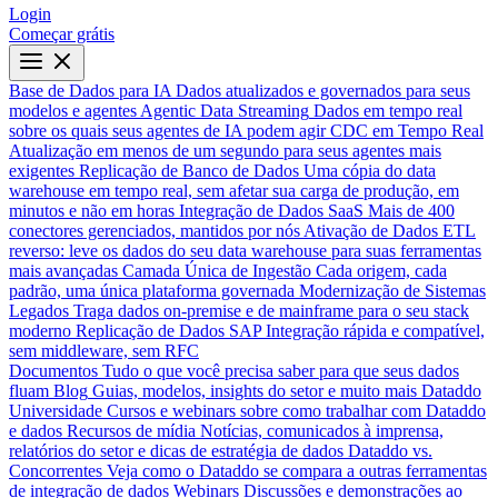
Login
Começar grátis
Base de Dados para IA
Dados atualizados e governados para seus
modelos e agentes
Agentic Data Streaming
Dados em tempo real
sobre os quais seus agentes de IA podem agir
CDC em Tempo Real
Atualização em menos de um segundo para seus agentes mais
exigentes
Replicação de Banco de Dados
Uma cópia do data
warehouse em tempo real, sem afetar sua carga de produção, em
minutos e não em horas
Integração de Dados SaaS
Mais de 400
conectores gerenciados, mantidos por nós
Ativação de Dados
ETL
reverso: leve os dados do seu data warehouse para suas ferramentas
mais avançadas
Camada Única de Ingestão
Cada origem, cada
padrão, uma única plataforma governada
Modernização de Sistemas
Legados
Traga dados on-premise e de mainframe para o seu stack
moderno
Replicação de Dados SAP
Integração rápida e compatível,
sem middleware, sem RFC
Documentos
Tudo o que você precisa saber para que seus dados
fluam
Blog
Guias, modelos, insights do setor e muito mais
Dataddo
Universidade
Cursos e webinars sobre como trabalhar com Dataddo
e dados
Recursos de mídia
Notícias, comunicados à imprensa,
relatórios do setor e dicas de estratégia de dados
Dataddo vs.
Concorrentes
Veja como o Dataddo se compara a outras ferramentas
de integração de dados
Webinars
Discussões e demonstrações ao