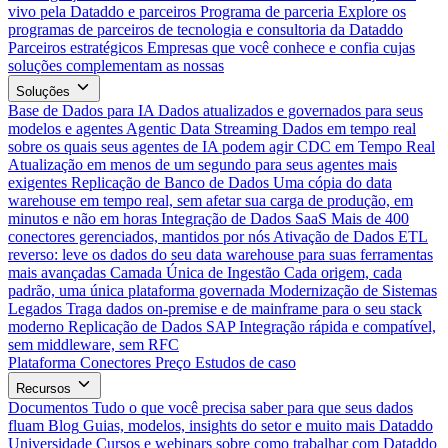
vivo pela Dataddo e parceiros
Programa de parceria
Explore os
programas de parceiros de tecnologia e consultoria da Dataddo
Parceiros estratégicos
Empresas que você conhece e confia cujas
soluções complementam as nossas
Soluções
Base de Dados para IA
Dados atualizados e governados para seus
modelos e agentes
Agentic Data Streaming
Dados em tempo real
sobre os quais seus agentes de IA podem agir
CDC em Tempo Real
Atualização em menos de um segundo para seus agentes mais
exigentes
Replicação de Banco de Dados
Uma cópia do data
warehouse em tempo real, sem afetar sua carga de produção, em
minutos e não em horas
Integração de Dados SaaS
Mais de 400
conectores gerenciados, mantidos por nós
Ativação de Dados
ETL
reverso: leve os dados do seu data warehouse para suas ferramentas
mais avançadas
Camada Única de Ingestão
Cada origem, cada
padrão, uma única plataforma governada
Modernização de Sistemas
Legados
Traga dados on-premise e de mainframe para o seu stack
moderno
Replicação de Dados SAP
Integração rápida e compatível,
sem middleware, sem RFC
Plataforma
Conectores
Preço
Estudos de caso
Recursos
Documentos
Tudo o que você precisa saber para que seus dados
fluam
Blog
Guias, modelos, insights do setor e muito mais
Dataddo
Universidade
Cursos e webinars sobre como trabalhar com Dataddo