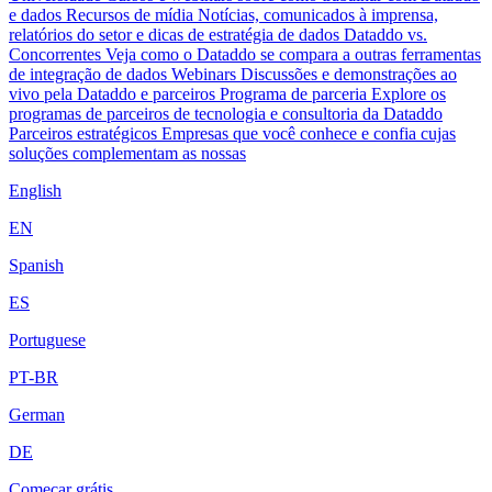
e dados
Recursos de mídia
Notícias, comunicados à imprensa,
relatórios do setor e dicas de estratégia de dados
Dataddo vs.
Concorrentes
Veja como o Dataddo se compara a outras ferramentas
de integração de dados
Webinars
Discussões e demonstrações ao
vivo pela Dataddo e parceiros
Programa de parceria
Explore os
programas de parceiros de tecnologia e consultoria da Dataddo
Parceiros estratégicos
Empresas que você conhece e confia cujas
soluções complementam as nossas
English
EN
Spanish
ES
Portuguese
PT-BR
German
DE
Começar grátis