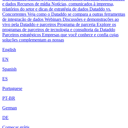
e dados
Recursos de mídia
Notícias, comunicados à imprensa,
relatórios do setor e dicas de estratégia de dados
Dataddo vs.
Concorrentes
Veja como o Dataddo se compara a outras ferramentas
de integração de dados
Webinars
Discussões e demonstrações ao
vivo pela Dataddo e parceiros
Programa de parceria
Explore os
programas de parceiros de tecnologia e consultoria da Dataddo
Parceiros estratégicos
Empresas que você conhece e confia cujas
soluções complementam as nossas
English
EN
Spanish
ES
Portuguese
PT-BR
German
DE
Começar grátis