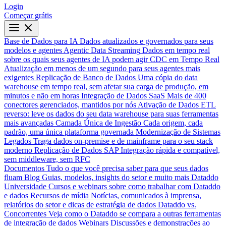
Login
Começar grátis
Base de Dados para IA
Dados atualizados e governados para seus
modelos e agentes
Agentic Data Streaming
Dados em tempo real
sobre os quais seus agentes de IA podem agir
CDC em Tempo Real
Atualização em menos de um segundo para seus agentes mais
exigentes
Replicação de Banco de Dados
Uma cópia do data
warehouse em tempo real, sem afetar sua carga de produção, em
minutos e não em horas
Integração de Dados SaaS
Mais de 400
conectores gerenciados, mantidos por nós
Ativação de Dados
ETL
reverso: leve os dados do seu data warehouse para suas ferramentas
mais avançadas
Camada Única de Ingestão
Cada origem, cada
padrão, uma única plataforma governada
Modernização de Sistemas
Legados
Traga dados on-premise e de mainframe para o seu stack
moderno
Replicação de Dados SAP
Integração rápida e compatível,
sem middleware, sem RFC
Documentos
Tudo o que você precisa saber para que seus dados
fluam
Blog
Guias, modelos, insights do setor e muito mais
Dataddo
Universidade
Cursos e webinars sobre como trabalhar com Dataddo
e dados
Recursos de mídia
Notícias, comunicados à imprensa,
relatórios do setor e dicas de estratégia de dados
Dataddo vs.
Concorrentes
Veja como o Dataddo se compara a outras ferramentas
de integração de dados
Webinars
Discussões e demonstrações ao