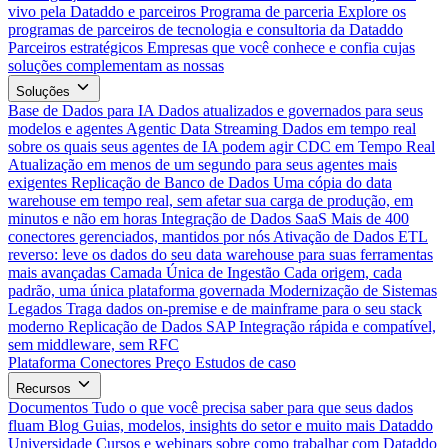
vivo pela Dataddo e parceiros
Programa de parceria
Explore os
programas de parceiros de tecnologia e consultoria da Dataddo
Parceiros estratégicos
Empresas que você conhece e confia cujas
soluções complementam as nossas
Soluções
Base de Dados para IA
Dados atualizados e governados para seus
modelos e agentes
Agentic Data Streaming
Dados em tempo real
sobre os quais seus agentes de IA podem agir
CDC em Tempo Real
Atualização em menos de um segundo para seus agentes mais
exigentes
Replicação de Banco de Dados
Uma cópia do data
warehouse em tempo real, sem afetar sua carga de produção, em
minutos e não em horas
Integração de Dados SaaS
Mais de 400
conectores gerenciados, mantidos por nós
Ativação de Dados
ETL
reverso: leve os dados do seu data warehouse para suas ferramentas
mais avançadas
Camada Única de Ingestão
Cada origem, cada
padrão, uma única plataforma governada
Modernização de Sistemas
Legados
Traga dados on-premise e de mainframe para o seu stack
moderno
Replicação de Dados SAP
Integração rápida e compatível,
sem middleware, sem RFC
Plataforma
Conectores
Preço
Estudos de caso
Recursos
Documentos
Tudo o que você precisa saber para que seus dados
fluam
Blog
Guias, modelos, insights do setor e muito mais
Dataddo
Universidade
Cursos e webinars sobre como trabalhar com Dataddo