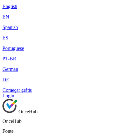
English
EN
Spanish
ES
Portuguese
PT-BR
German
DE
Começar grátis
Login
OnceHub
OnceHub
Fonte