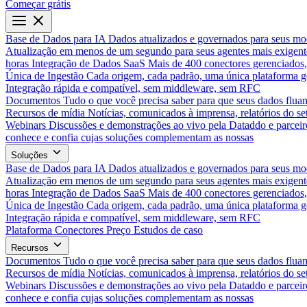
Começar grátis
Base de Dados para IA
Dados atualizados e governados para seus mo
Atualização em menos de um segundo para seus agentes mais exigent
horas
Integração de Dados SaaS
Mais de 400 conectores gerenciados,
Única de Ingestão
Cada origem, cada padrão, uma única plataforma 
Integração rápida e compatível, sem middleware, sem RFC
Documentos
Tudo o que você precisa saber para que seus dados flua
Recursos de mídia
Notícias, comunicados à imprensa, relatórios do set
Webinars
Discussões e demonstrações ao vivo pela Dataddo e parceir
conhece e confia cujas soluções complementam as nossas
Soluções
Base de Dados para IA
Dados atualizados e governados para seus mo
Atualização em menos de um segundo para seus agentes mais exigent
horas
Integração de Dados SaaS
Mais de 400 conectores gerenciados,
Única de Ingestão
Cada origem, cada padrão, uma única plataforma 
Integração rápida e compatível, sem middleware, sem RFC
Plataforma
Conectores
Preço
Estudos de caso
Recursos
Documentos
Tudo o que você precisa saber para que seus dados flua
Recursos de mídia
Notícias, comunicados à imprensa, relatórios do set
Webinars
Discussões e demonstrações ao vivo pela Dataddo e parceir
conhece e confia cujas soluções complementam as nossas