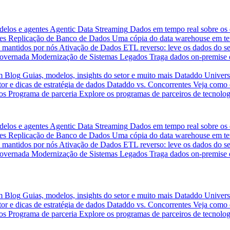
delos e agentes
Agentic Data Streaming
Dados em tempo real sobre os 
es
Replicação de Banco de Dados
Uma cópia do data warehouse em tem
 mantidos por nós
Ativação de Dados
ETL reverso: leve os dados do s
governada
Modernização de Sistemas Legados
Traga dados on-premise 
m
Blog
Guias, modelos, insights do setor e muito mais
Dataddo Univers
or e dicas de estratégia de dados
Dataddo vs. Concorrentes
Veja como 
os
Programa de parceria
Explore os programas de parceiros de tecnolog
delos e agentes
Agentic Data Streaming
Dados em tempo real sobre os 
es
Replicação de Banco de Dados
Uma cópia do data warehouse em tem
 mantidos por nós
Ativação de Dados
ETL reverso: leve os dados do s
governada
Modernização de Sistemas Legados
Traga dados on-premise 
m
Blog
Guias, modelos, insights do setor e muito mais
Dataddo Univers
or e dicas de estratégia de dados
Dataddo vs. Concorrentes
Veja como 
os
Programa de parceria
Explore os programas de parceiros de tecnolog