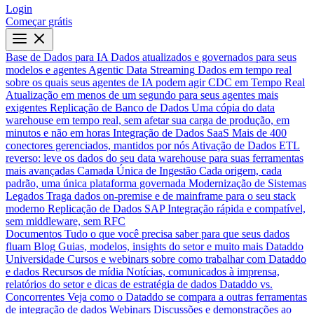
Login
Começar grátis
Base de Dados para IA
Dados atualizados e governados para seus
modelos e agentes
Agentic Data Streaming
Dados em tempo real
sobre os quais seus agentes de IA podem agir
CDC em Tempo Real
Atualização em menos de um segundo para seus agentes mais
exigentes
Replicação de Banco de Dados
Uma cópia do data
warehouse em tempo real, sem afetar sua carga de produção, em
minutos e não em horas
Integração de Dados SaaS
Mais de 400
conectores gerenciados, mantidos por nós
Ativação de Dados
ETL
reverso: leve os dados do seu data warehouse para suas ferramentas
mais avançadas
Camada Única de Ingestão
Cada origem, cada
padrão, uma única plataforma governada
Modernização de Sistemas
Legados
Traga dados on-premise e de mainframe para o seu stack
moderno
Replicação de Dados SAP
Integração rápida e compatível,
sem middleware, sem RFC
Documentos
Tudo o que você precisa saber para que seus dados
fluam
Blog
Guias, modelos, insights do setor e muito mais
Dataddo
Universidade
Cursos e webinars sobre como trabalhar com Dataddo
e dados
Recursos de mídia
Notícias, comunicados à imprensa,
relatórios do setor e dicas de estratégia de dados
Dataddo vs.
Concorrentes
Veja como o Dataddo se compara a outras ferramentas
de integração de dados
Webinars
Discussões e demonstrações ao