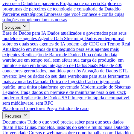
vivo pela Dataddo e parceiros
Programa de parceria
Explore os
programas de parceiros de tecnologia e consultoria da Dataddo
Parceiros estratégicos
Empresas que você conhece e confia cujas
soluções complementam as nossas
Soluções
Base de Dados para IA
Dados atualizados e governados para seus
modelos e agentes
Agentic Data Streaming
Dados em tempo real
sobre os quais seus agentes de IA podem agir
CDC em Tempo Real
Atualização em menos de um segundo para seus agentes mais
exigentes
Replicação de Banco de Dados
Uma cópia do data
warehouse em tempo real, sem afetar sua carga de produção, em
minutos e não em horas
Integração de Dados SaaS
Mais de 400
conectores gerenciados, mantidos por nós
Ativação de Dados
ETL
reverso: leve os dados do seu data warehouse para suas ferramentas
mais avançadas
Camada Única de Ingestão
Cada origem, cada
padrão, uma única plataforma governada
Modernização de Sistemas
Legados
Traga dados on-premise e de mainframe para o seu stack
moderno
Replicação de Dados SAP
Integração rápida e compatível,
sem middleware, sem RFC
Plataforma
Conectores
Preço
Estudos de caso
Recursos
Documentos
Tudo o que você precisa saber para que seus dados
fluam
Blog
Guias, modelos, insights do setor e muito mais
Dataddo
Universidade
Cursos e webinars sobre como trabalhar com Dataddo