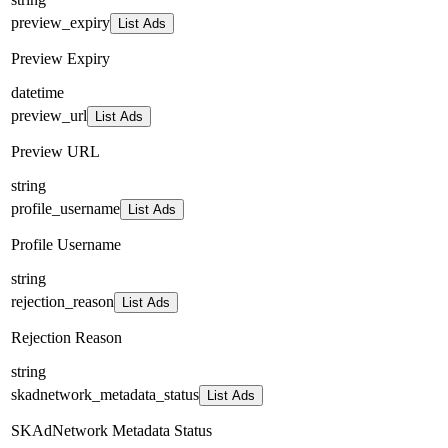
preview_expiry
List Ads
Preview Expiry
datetime
preview_url
List Ads
Preview URL
string
profile_username
List Ads
Profile Username
string
rejection_reason
List Ads
Rejection Reason
string
skadnetwork_metadata_status
List Ads
SKAdNetwork Metadata Status