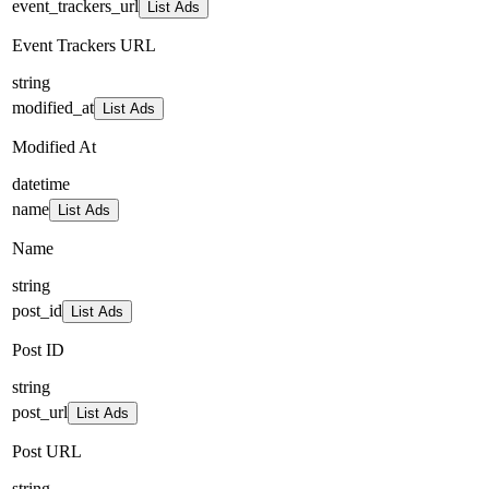
event_trackers_url
List Ads
Event Trackers URL
string
modified_at
List Ads
Modified At
datetime
name
List Ads
Name
string
post_id
List Ads
Post ID
string
post_url
List Ads
Post URL
string