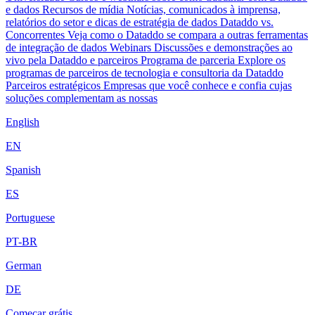
e dados
Recursos de mídia
Notícias, comunicados à imprensa,
relatórios do setor e dicas de estratégia de dados
Dataddo vs.
Concorrentes
Veja como o Dataddo se compara a outras ferramentas
de integração de dados
Webinars
Discussões e demonstrações ao
vivo pela Dataddo e parceiros
Programa de parceria
Explore os
programas de parceiros de tecnologia e consultoria da Dataddo
Parceiros estratégicos
Empresas que você conhece e confia cujas
soluções complementam as nossas
English
EN
Spanish
ES
Portuguese
PT-BR
German
DE
Começar grátis