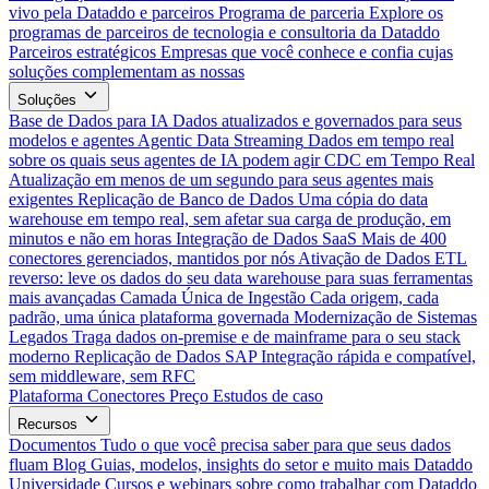
vivo pela Dataddo e parceiros
Programa de parceria
Explore os
programas de parceiros de tecnologia e consultoria da Dataddo
Parceiros estratégicos
Empresas que você conhece e confia cujas
soluções complementam as nossas
Soluções
Base de Dados para IA
Dados atualizados e governados para seus
modelos e agentes
Agentic Data Streaming
Dados em tempo real
sobre os quais seus agentes de IA podem agir
CDC em Tempo Real
Atualização em menos de um segundo para seus agentes mais
exigentes
Replicação de Banco de Dados
Uma cópia do data
warehouse em tempo real, sem afetar sua carga de produção, em
minutos e não em horas
Integração de Dados SaaS
Mais de 400
conectores gerenciados, mantidos por nós
Ativação de Dados
ETL
reverso: leve os dados do seu data warehouse para suas ferramentas
mais avançadas
Camada Única de Ingestão
Cada origem, cada
padrão, uma única plataforma governada
Modernização de Sistemas
Legados
Traga dados on-premise e de mainframe para o seu stack
moderno
Replicação de Dados SAP
Integração rápida e compatível,
sem middleware, sem RFC
Plataforma
Conectores
Preço
Estudos de caso
Recursos
Documentos
Tudo o que você precisa saber para que seus dados
fluam
Blog
Guias, modelos, insights do setor e muito mais
Dataddo
Universidade
Cursos e webinars sobre como trabalhar com Dataddo