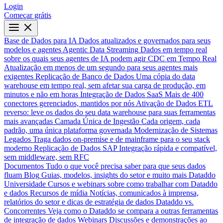
Login
Começar grátis
Base de Dados para IA
Dados atualizados e governados para seus
modelos e agentes
Agentic Data Streaming
Dados em tempo real
sobre os quais seus agentes de IA podem agir
CDC em Tempo Real
Atualização em menos de um segundo para seus agentes mais
exigentes
Replicação de Banco de Dados
Uma cópia do data
warehouse em tempo real, sem afetar sua carga de produção, em
minutos e não em horas
Integração de Dados SaaS
Mais de 400
conectores gerenciados, mantidos por nós
Ativação de Dados
ETL
reverso: leve os dados do seu data warehouse para suas ferramentas
mais avançadas
Camada Única de Ingestão
Cada origem, cada
padrão, uma única plataforma governada
Modernização de Sistemas
Legados
Traga dados on-premise e de mainframe para o seu stack
moderno
Replicação de Dados SAP
Integração rápida e compatível,
sem middleware, sem RFC
Documentos
Tudo o que você precisa saber para que seus dados
fluam
Blog
Guias, modelos, insights do setor e muito mais
Dataddo
Universidade
Cursos e webinars sobre como trabalhar com Dataddo
e dados
Recursos de mídia
Notícias, comunicados à imprensa,
relatórios do setor e dicas de estratégia de dados
Dataddo vs.
Concorrentes
Veja como o Dataddo se compara a outras ferramentas
de integração de dados
Webinars
Discussões e demonstrações ao