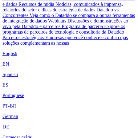
e dados
Recursos de mídia
Notícias, comunicados à imprensa,
relatórios do setor e dicas de estratégia de dados
Dataddo vs.
Concorrentes
Veja como o Dataddo se compara a outras ferramentas
de integração de dados
Webinars
Discussões e demonstrações ao
vivo pela Dataddo e parceiros
Programa de parceria
Explore os
programas de parceiros de tecnologia e consultoria da Dataddo
Parceiros estratégicos
Empresas que você conhece e confia cujas
soluções complementam as nossas
English
EN
Spanish
ES
Portuguese
PT-BR
German
DE
Começar grátis