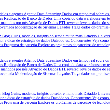
delos e agentes
Agentic Data Streaming
Dados em tempo real sobre os 
es
Replicação de Banco de Dados
Uma cópia do data warehouse em tem
 mantidos por nós
Ativação de Dados
ETL reverso: leve os dados do s
governada
Modernização de Sistemas Legados
Traga dados on-premise 
m
Blog
Guias, modelos, insights do setor e muito mais
Dataddo Univers
or e dicas de estratégia de dados
Dataddo vs. Concorrentes
Veja como 
os
Programa de parceria
Explore os programas de parceiros de tecnolog
delos e agentes
Agentic Data Streaming
Dados em tempo real sobre os 
es
Replicação de Banco de Dados
Uma cópia do data warehouse em tem
 mantidos por nós
Ativação de Dados
ETL reverso: leve os dados do s
governada
Modernização de Sistemas Legados
Traga dados on-premise 
m
Blog
Guias, modelos, insights do setor e muito mais
Dataddo Univers
or e dicas de estratégia de dados
Dataddo vs. Concorrentes
Veja como 
os
Programa de parceria
Explore os programas de parceiros de tecnolog