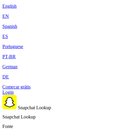
English
EN
Spanish
ES
Portuguese
PT-BR
German
DE
Começar grátis
Login
Snapchat Lookup
Snapchat Lookup
Fonte