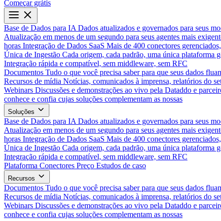
Começar grátis
Base de Dados para IA
Dados atualizados e governados para seus mo
Atualização em menos de um segundo para seus agentes mais exigent
horas
Integração de Dados SaaS
Mais de 400 conectores gerenciados,
Única de Ingestão
Cada origem, cada padrão, uma única plataforma 
Integração rápida e compatível, sem middleware, sem RFC
Documentos
Tudo o que você precisa saber para que seus dados flua
Recursos de mídia
Notícias, comunicados à imprensa, relatórios do set
Webinars
Discussões e demonstrações ao vivo pela Dataddo e parceir
conhece e confia cujas soluções complementam as nossas
Soluções
Base de Dados para IA
Dados atualizados e governados para seus mo
Atualização em menos de um segundo para seus agentes mais exigent
horas
Integração de Dados SaaS
Mais de 400 conectores gerenciados,
Única de Ingestão
Cada origem, cada padrão, uma única plataforma 
Integração rápida e compatível, sem middleware, sem RFC
Plataforma
Conectores
Preço
Estudos de caso
Recursos
Documentos
Tudo o que você precisa saber para que seus dados flua
Recursos de mídia
Notícias, comunicados à imprensa, relatórios do set
Webinars
Discussões e demonstrações ao vivo pela Dataddo e parceir
conhece e confia cujas soluções complementam as nossas