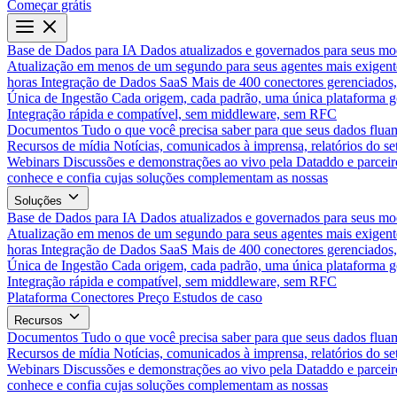
Começar grátis
Base de Dados para IA
Dados atualizados e governados para seus mo
Atualização em menos de um segundo para seus agentes mais exigent
horas
Integração de Dados SaaS
Mais de 400 conectores gerenciados,
Única de Ingestão
Cada origem, cada padrão, uma única plataforma 
Integração rápida e compatível, sem middleware, sem RFC
Documentos
Tudo o que você precisa saber para que seus dados flua
Recursos de mídia
Notícias, comunicados à imprensa, relatórios do set
Webinars
Discussões e demonstrações ao vivo pela Dataddo e parceir
conhece e confia cujas soluções complementam as nossas
Soluções
Base de Dados para IA
Dados atualizados e governados para seus mo
Atualização em menos de um segundo para seus agentes mais exigent
horas
Integração de Dados SaaS
Mais de 400 conectores gerenciados,
Única de Ingestão
Cada origem, cada padrão, uma única plataforma 
Integração rápida e compatível, sem middleware, sem RFC
Plataforma
Conectores
Preço
Estudos de caso
Recursos
Documentos
Tudo o que você precisa saber para que seus dados flua
Recursos de mídia
Notícias, comunicados à imprensa, relatórios do set
Webinars
Discussões e demonstrações ao vivo pela Dataddo e parceir
conhece e confia cujas soluções complementam as nossas