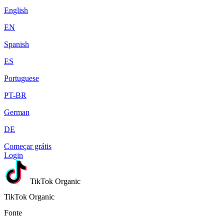
English
EN
Spanish
ES
Portuguese
PT-BR
German
DE
Começar grátis
Login
TikTok Organic
TikTok Organic
Fonte