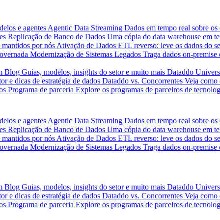
delos e agentes
Agentic Data Streaming
Dados em tempo real sobre os 
es
Replicação de Banco de Dados
Uma cópia do data warehouse em tem
 mantidos por nós
Ativação de Dados
ETL reverso: leve os dados do s
governada
Modernização de Sistemas Legados
Traga dados on-premise 
m
Blog
Guias, modelos, insights do setor e muito mais
Dataddo Univers
or e dicas de estratégia de dados
Dataddo vs. Concorrentes
Veja como 
os
Programa de parceria
Explore os programas de parceiros de tecnolog
delos e agentes
Agentic Data Streaming
Dados em tempo real sobre os 
es
Replicação de Banco de Dados
Uma cópia do data warehouse em tem
 mantidos por nós
Ativação de Dados
ETL reverso: leve os dados do s
governada
Modernização de Sistemas Legados
Traga dados on-premise 
m
Blog
Guias, modelos, insights do setor e muito mais
Dataddo Univers
or e dicas de estratégia de dados
Dataddo vs. Concorrentes
Veja como 
os
Programa de parceria
Explore os programas de parceiros de tecnolog