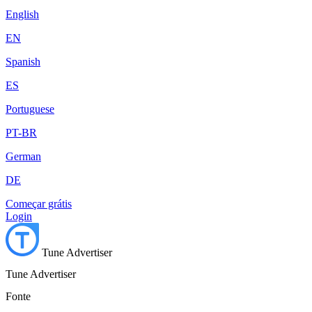
English
EN
Spanish
ES
Portuguese
PT-BR
German
DE
Começar grátis
Login
Tune Advertiser
Tune Advertiser
Fonte