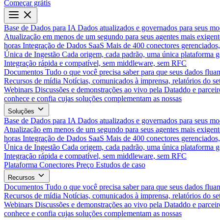
Começar grátis
Base de Dados para IA
Dados atualizados e governados para seus mo
Atualização em menos de um segundo para seus agentes mais exigent
horas
Integração de Dados SaaS
Mais de 400 conectores gerenciados,
Única de Ingestão
Cada origem, cada padrão, uma única plataforma 
Integração rápida e compatível, sem middleware, sem RFC
Documentos
Tudo o que você precisa saber para que seus dados flua
Recursos de mídia
Notícias, comunicados à imprensa, relatórios do set
Webinars
Discussões e demonstrações ao vivo pela Dataddo e parceir
conhece e confia cujas soluções complementam as nossas
Soluções
Base de Dados para IA
Dados atualizados e governados para seus mo
Atualização em menos de um segundo para seus agentes mais exigent
horas
Integração de Dados SaaS
Mais de 400 conectores gerenciados,
Única de Ingestão
Cada origem, cada padrão, uma única plataforma 
Integração rápida e compatível, sem middleware, sem RFC
Plataforma
Conectores
Preço
Estudos de caso
Recursos
Documentos
Tudo o que você precisa saber para que seus dados flua
Recursos de mídia
Notícias, comunicados à imprensa, relatórios do set
Webinars
Discussões e demonstrações ao vivo pela Dataddo e parceir
conhece e confia cujas soluções complementam as nossas