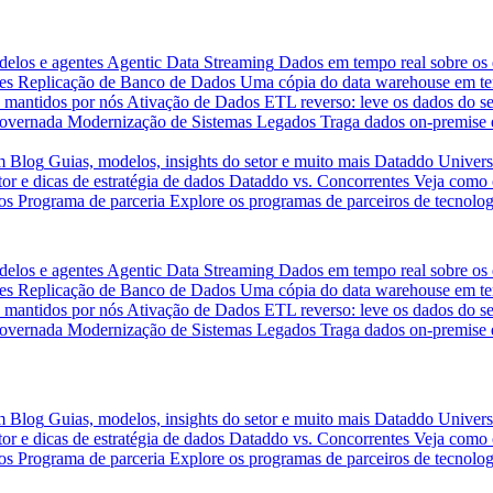
delos e agentes
Agentic Data Streaming
Dados em tempo real sobre os 
es
Replicação de Banco de Dados
Uma cópia do data warehouse em tem
 mantidos por nós
Ativação de Dados
ETL reverso: leve os dados do s
governada
Modernização de Sistemas Legados
Traga dados on-premise 
m
Blog
Guias, modelos, insights do setor e muito mais
Dataddo Univers
or e dicas de estratégia de dados
Dataddo vs. Concorrentes
Veja como 
os
Programa de parceria
Explore os programas de parceiros de tecnolog
delos e agentes
Agentic Data Streaming
Dados em tempo real sobre os 
es
Replicação de Banco de Dados
Uma cópia do data warehouse em tem
 mantidos por nós
Ativação de Dados
ETL reverso: leve os dados do s
governada
Modernização de Sistemas Legados
Traga dados on-premise 
m
Blog
Guias, modelos, insights do setor e muito mais
Dataddo Univers
or e dicas de estratégia de dados
Dataddo vs. Concorrentes
Veja como 
os
Programa de parceria
Explore os programas de parceiros de tecnolog