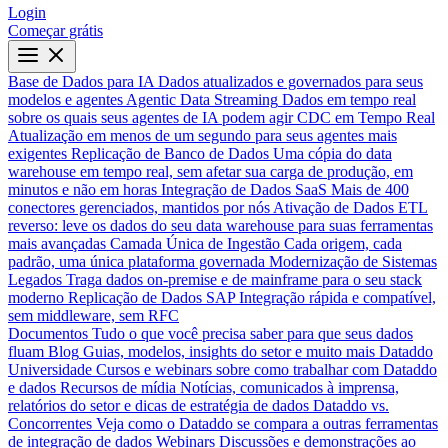
Login
Começar grátis
Base de Dados para IA
Dados atualizados e governados para seus
modelos e agentes
Agentic Data Streaming
Dados em tempo real
sobre os quais seus agentes de IA podem agir
CDC em Tempo Real
Atualização em menos de um segundo para seus agentes mais
exigentes
Replicação de Banco de Dados
Uma cópia do data
warehouse em tempo real, sem afetar sua carga de produção, em
minutos e não em horas
Integração de Dados SaaS
Mais de 400
conectores gerenciados, mantidos por nós
Ativação de Dados
ETL
reverso: leve os dados do seu data warehouse para suas ferramentas
mais avançadas
Camada Única de Ingestão
Cada origem, cada
padrão, uma única plataforma governada
Modernização de Sistemas
Legados
Traga dados on-premise e de mainframe para o seu stack
moderno
Replicação de Dados SAP
Integração rápida e compatível,
sem middleware, sem RFC
Documentos
Tudo o que você precisa saber para que seus dados
fluam
Blog
Guias, modelos, insights do setor e muito mais
Dataddo
Universidade
Cursos e webinars sobre como trabalhar com Dataddo
e dados
Recursos de mídia
Notícias, comunicados à imprensa,
relatórios do setor e dicas de estratégia de dados
Dataddo vs.
Concorrentes
Veja como o Dataddo se compara a outras ferramentas
de integração de dados
Webinars
Discussões e demonstrações ao