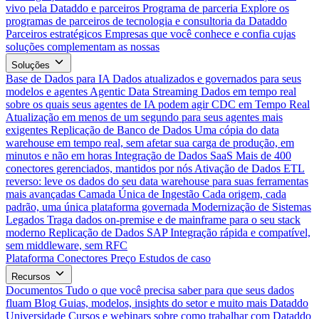
vivo pela Dataddo e parceiros
Programa de parceria
Explore os
programas de parceiros de tecnologia e consultoria da Dataddo
Parceiros estratégicos
Empresas que você conhece e confia cujas
soluções complementam as nossas
Soluções
Base de Dados para IA
Dados atualizados e governados para seus
modelos e agentes
Agentic Data Streaming
Dados em tempo real
sobre os quais seus agentes de IA podem agir
CDC em Tempo Real
Atualização em menos de um segundo para seus agentes mais
exigentes
Replicação de Banco de Dados
Uma cópia do data
warehouse em tempo real, sem afetar sua carga de produção, em
minutos e não em horas
Integração de Dados SaaS
Mais de 400
conectores gerenciados, mantidos por nós
Ativação de Dados
ETL
reverso: leve os dados do seu data warehouse para suas ferramentas
mais avançadas
Camada Única de Ingestão
Cada origem, cada
padrão, uma única plataforma governada
Modernização de Sistemas
Legados
Traga dados on-premise e de mainframe para o seu stack
moderno
Replicação de Dados SAP
Integração rápida e compatível,
sem middleware, sem RFC
Plataforma
Conectores
Preço
Estudos de caso
Recursos
Documentos
Tudo o que você precisa saber para que seus dados
fluam
Blog
Guias, modelos, insights do setor e muito mais
Dataddo
Universidade
Cursos e webinars sobre como trabalhar com Dataddo