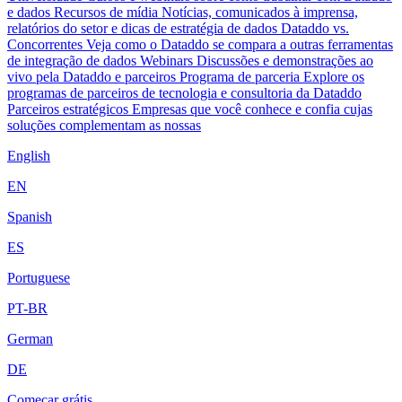
e dados
Recursos de mídia
Notícias, comunicados à imprensa,
relatórios do setor e dicas de estratégia de dados
Dataddo vs.
Concorrentes
Veja como o Dataddo se compara a outras ferramentas
de integração de dados
Webinars
Discussões e demonstrações ao
vivo pela Dataddo e parceiros
Programa de parceria
Explore os
programas de parceiros de tecnologia e consultoria da Dataddo
Parceiros estratégicos
Empresas que você conhece e confia cujas
soluções complementam as nossas
English
EN
Spanish
ES
Portuguese
PT-BR
German
DE
Começar grátis