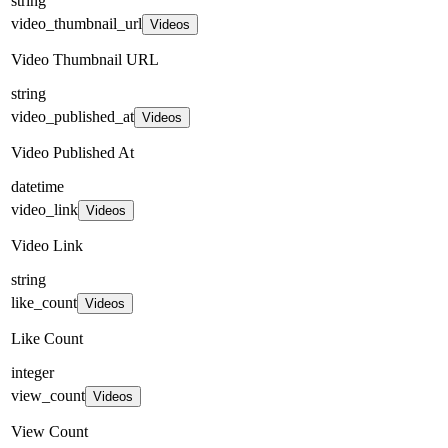
string
video_thumbnail_url
Videos
Video Thumbnail URL
string
video_published_at
Videos
Video Published At
datetime
video_link
Videos
Video Link
string
like_count
Videos
Like Count
integer
view_count
Videos
View Count