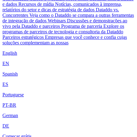
e dados
Recursos de mídia
Notícias, comunicados à imprensa,
relatórios do setor e dicas de estratégia de dados
Dataddo vs.
Concorrentes
Veja como o Dataddo se compara a outras ferramentas
de integração de dados
Webinars
Discussões e demonstrações ao
vivo pela Dataddo e parceiros
Programa de parceria
Explore os
programas de parceiros de tecnologia e consultoria da Dataddo
Parceiros estratégicos
Empresas que você conhece e confia cujas
soluções complementam as nossas
English
EN
Spanish
ES
Portuguese
PT-BR
German
DE
Começar grátis