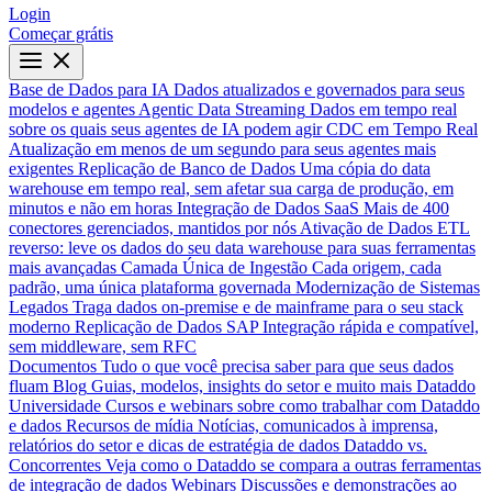
Login
Começar grátis
Base de Dados para IA
Dados atualizados e governados para seus
modelos e agentes
Agentic Data Streaming
Dados em tempo real
sobre os quais seus agentes de IA podem agir
CDC em Tempo Real
Atualização em menos de um segundo para seus agentes mais
exigentes
Replicação de Banco de Dados
Uma cópia do data
warehouse em tempo real, sem afetar sua carga de produção, em
minutos e não em horas
Integração de Dados SaaS
Mais de 400
conectores gerenciados, mantidos por nós
Ativação de Dados
ETL
reverso: leve os dados do seu data warehouse para suas ferramentas
mais avançadas
Camada Única de Ingestão
Cada origem, cada
padrão, uma única plataforma governada
Modernização de Sistemas
Legados
Traga dados on-premise e de mainframe para o seu stack
moderno
Replicação de Dados SAP
Integração rápida e compatível,
sem middleware, sem RFC
Documentos
Tudo o que você precisa saber para que seus dados
fluam
Blog
Guias, modelos, insights do setor e muito mais
Dataddo
Universidade
Cursos e webinars sobre como trabalhar com Dataddo
e dados
Recursos de mídia
Notícias, comunicados à imprensa,
relatórios do setor e dicas de estratégia de dados
Dataddo vs.
Concorrentes
Veja como o Dataddo se compara a outras ferramentas
de integração de dados
Webinars
Discussões e demonstrações ao