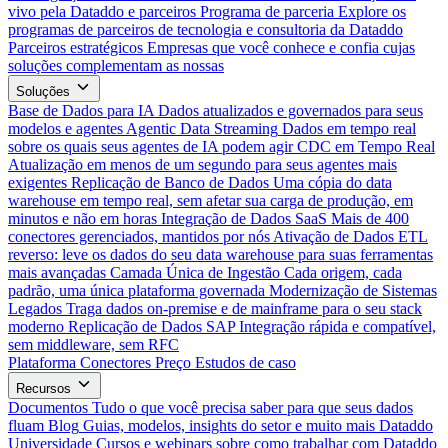
vivo pela Dataddo e parceiros
Programa de parceria
Explore os
programas de parceiros de tecnologia e consultoria da Dataddo
Parceiros estratégicos
Empresas que você conhece e confia cujas
soluções complementam as nossas
Soluções
Base de Dados para IA
Dados atualizados e governados para seus
modelos e agentes
Agentic Data Streaming
Dados em tempo real
sobre os quais seus agentes de IA podem agir
CDC em Tempo Real
Atualização em menos de um segundo para seus agentes mais
exigentes
Replicação de Banco de Dados
Uma cópia do data
warehouse em tempo real, sem afetar sua carga de produção, em
minutos e não em horas
Integração de Dados SaaS
Mais de 400
conectores gerenciados, mantidos por nós
Ativação de Dados
ETL
reverso: leve os dados do seu data warehouse para suas ferramentas
mais avançadas
Camada Única de Ingestão
Cada origem, cada
padrão, uma única plataforma governada
Modernização de Sistemas
Legados
Traga dados on-premise e de mainframe para o seu stack
moderno
Replicação de Dados SAP
Integração rápida e compatível,
sem middleware, sem RFC
Plataforma
Conectores
Preço
Estudos de caso
Recursos
Documentos
Tudo o que você precisa saber para que seus dados
fluam
Blog
Guias, modelos, insights do setor e muito mais
Dataddo
Universidade
Cursos e webinars sobre como trabalhar com Dataddo