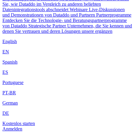
Sie, wie Dataddo im Vergleich zu anderen beliebten
Datenintegrationstools abschneidet
Webinare
Live-Diskussionen
und Demonstrationen von Dataddo und Partnern
Partnerprogramme
Entdecken Sie die Technologie- und Beratungspartnerprogramme
von Dataddo
Strategische Partner
Unternehmen, die Sie kennen und
denen Sie vertrauen und deren Lösungen unsere ergänzen
English
EN
Spanish
ES
Portuguese
PT-BR
German
DE
Kostenlos starten
Anmelden