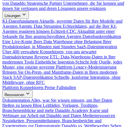
von Dataddo
Strategische Partner
Unternehmen, die Sie kennen und
denen Sie vertrauen und deren Lösungen unsere ergänzen
Lösungen
KI-Datenfundament
Aktuelle, governte Daten für Ihre Modelle und
Agenten
Agentic Data Streaming
Echtzeitdaten, auf die Ihre KI-
Agenten reagieren können
Echtzeit-CDC
Aktualität unter einer
Sekunde für Ihre anspruchsvollsten Agenten
Datenbankreplikation
Eine Live-Kopie Ihres Data Warehouse ohne Belastung Ihrer
Produktionslast, in Minuten statt Stunden
SaaS-Datenintegration
Über 400 verwaltete Konnektoren, von uns gewartet
Datenaktivierung
Reverse ETL: Data-Warehouse-Daten in Ihre
modernsten Tools
Einheitliche Ingestion-Schicht
Jede Quelle, jedes
Muster, eine einzige governte Plattform
Legacy-Modernisierung
Bringen Sie On-Prem- und Mainframe-Daten in Ihren modernen
Stack
SAP-Datenreplikation
Schnelle, konforme Integration, ohne
Middleware, ohne RFC
Plattform
Konnektoren
Preise
Fallstudien
Ressourcen
Dokumentation
Alles, was Sie wissen müssen, um Ihre Daten
fließen zu lassen
Blog
Leitfäden, Vorlagen, Tooltipps,
Brancheneinblicke und mehr
Dataddo Academy
Kurse und
Webinare zur Arbeit mit Dataddo und Daten
Medienressourcen
Neuigkeiten, Pressemitteilungen, Branchenberichte und
Expertentipps zur Datenstrategie
Dataddo vs. Wettbewerber
Sehen