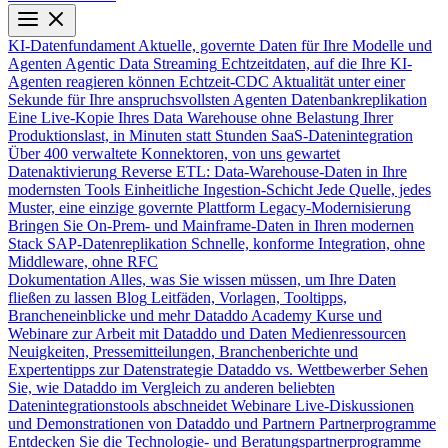
KI-Datenfundament
Aktuelle, governte Daten für Ihre Modelle und
Agenten
Agentic Data Streaming
Echtzeitdaten, auf die Ihre KI-
Agenten reagieren können
Echtzeit-CDC
Aktualität unter einer
Sekunde für Ihre anspruchsvollsten Agenten
Datenbankreplikation
Eine Live-Kopie Ihres Data Warehouse ohne Belastung Ihrer
Produktionslast, in Minuten statt Stunden
SaaS-Datenintegration
Über 400 verwaltete Konnektoren, von uns gewartet
Datenaktivierung
Reverse ETL: Data-Warehouse-Daten in Ihre
modernsten Tools
Einheitliche Ingestion-Schicht
Jede Quelle, jedes
Muster, eine einzige governte Plattform
Legacy-Modernisierung
Bringen Sie On-Prem- und Mainframe-Daten in Ihren modernen
Stack
SAP-Datenreplikation
Schnelle, konforme Integration, ohne
Middleware, ohne RFC
Dokumentation
Alles, was Sie wissen müssen, um Ihre Daten
fließen zu lassen
Blog
Leitfäden, Vorlagen, Tooltipps,
Brancheneinblicke und mehr
Dataddo Academy
Kurse und
Webinare zur Arbeit mit Dataddo und Daten
Medienressourcen
Neuigkeiten, Pressemitteilungen, Branchenberichte und
Expertentipps zur Datenstrategie
Dataddo vs. Wettbewerber
Sehen
Sie, wie Dataddo im Vergleich zu anderen beliebten
Datenintegrationstools abschneidet
Webinare
Live-Diskussionen
und Demonstrationen von Dataddo und Partnern
Partnerprogramme
Entdecken Sie die Technologie- und Beratungspartnerprogramme