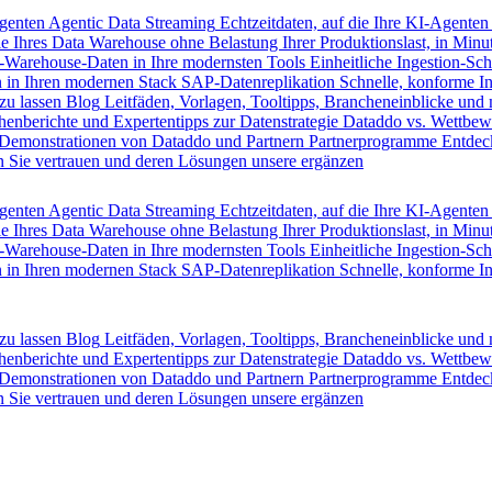
Agenten
Agentic Data Streaming
Echtzeitdaten, auf die Ihre KI-Agenten
e Ihres Data Warehouse ohne Belastung Ihrer Produktionslast, in Minut
-Warehouse-Daten in Ihre modernsten Tools
Einheitliche Ingestion-Sch
 in Ihren modernen Stack
SAP-Datenreplikation
Schnelle, konforme I
zu lassen
Blog
Leitfäden, Vorlagen, Tooltipps, Brancheneinblicke und
henberichte und Expertentipps zur Datenstrategie
Dataddo vs. Wettbew
Demonstrationen von Dataddo und Partnern
Partnerprogramme
Entdec
 Sie vertrauen und deren Lösungen unsere ergänzen
Agenten
Agentic Data Streaming
Echtzeitdaten, auf die Ihre KI-Agenten
e Ihres Data Warehouse ohne Belastung Ihrer Produktionslast, in Minut
-Warehouse-Daten in Ihre modernsten Tools
Einheitliche Ingestion-Sch
 in Ihren modernen Stack
SAP-Datenreplikation
Schnelle, konforme I
zu lassen
Blog
Leitfäden, Vorlagen, Tooltipps, Brancheneinblicke und
henberichte und Expertentipps zur Datenstrategie
Dataddo vs. Wettbew
Demonstrationen von Dataddo und Partnern
Partnerprogramme
Entdec
 Sie vertrauen und deren Lösungen unsere ergänzen