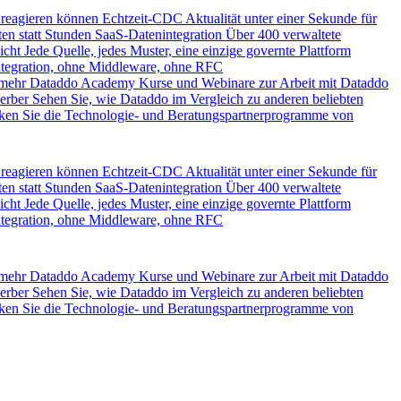
 reagieren können
Echtzeit-CDC
Aktualität unter einer Sekunde für
en statt Stunden
SaaS-Datenintegration
Über 400 verwaltete
icht
Jede Quelle, jedes Muster, eine einzige governte Plattform
ntegration, ohne Middleware, ohne RFC
 mehr
Dataddo Academy
Kurse und Webinare zur Arbeit mit Dataddo
erber
Sehen Sie, wie Dataddo im Vergleich zu anderen beliebten
ken Sie die Technologie- und Beratungspartnerprogramme von
 reagieren können
Echtzeit-CDC
Aktualität unter einer Sekunde für
en statt Stunden
SaaS-Datenintegration
Über 400 verwaltete
icht
Jede Quelle, jedes Muster, eine einzige governte Plattform
ntegration, ohne Middleware, ohne RFC
 mehr
Dataddo Academy
Kurse und Webinare zur Arbeit mit Dataddo
erber
Sehen Sie, wie Dataddo im Vergleich zu anderen beliebten
ken Sie die Technologie- und Beratungspartnerprogramme von