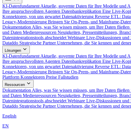
KI-Datenfundament
Aktuelle, governte Daten für Ihre Modelle und 
Ihre anspruchsvollsten Agenten
Datenbankreplikation
Eine Live-Kopi
Konnektoren, von uns gewartet
Datenaktivierung
Reverse ETL: Data
Legacy-Modernisierung
Bringen Sie On-Prem- und Mainframe-Daten
Dokumentation
Alles, was Sie wissen müssen, um Ihre Daten fließen 
und Daten
Medienressourcen
Neuigkeiten, Pressemitteilungen, Branc
Datenintegrationstools abschneidet
Webinare
Live-Diskussionen und 
Dataddo
Strategische Partner
Unternehmen, die Sie kennen und denen
Lösungen
KI-Datenfundament
Aktuelle, governte Daten für Ihre Modelle und 
Ihre anspruchsvollsten Agenten
Datenbankreplikation
Eine Live-Kopi
Konnektoren, von uns gewartet
Datenaktivierung
Reverse ETL: Data
Legacy-Modernisierung
Bringen Sie On-Prem- und Mainframe-Daten
Plattform
Konnektoren
Preise
Fallstudien
Ressourcen
Dokumentation
Alles, was Sie wissen müssen, um Ihre Daten fließen 
und Daten
Medienressourcen
Neuigkeiten, Pressemitteilungen, Branc
Datenintegrationstools abschneidet
Webinare
Live-Diskussionen und 
Dataddo
Strategische Partner
Unternehmen, die Sie kennen und denen
English
EN