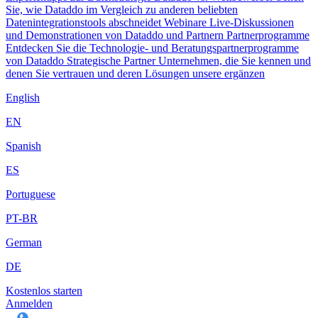
Sie, wie Dataddo im Vergleich zu anderen beliebten
Datenintegrationstools abschneidet
Webinare
Live-Diskussionen
und Demonstrationen von Dataddo und Partnern
Partnerprogramme
Entdecken Sie die Technologie- und Beratungspartnerprogramme
von Dataddo
Strategische Partner
Unternehmen, die Sie kennen und
denen Sie vertrauen und deren Lösungen unsere ergänzen
English
EN
Spanish
ES
Portuguese
PT-BR
German
DE
Kostenlos starten
Anmelden