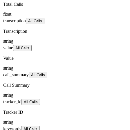
Total Calls
float
transcription
All Calls
Transcription
string
value
All Calls
Value
string
call_summary
All Calls
Call Summary
string
tracker_id
All Calls
Tracker ID
string
keywords
All Calls