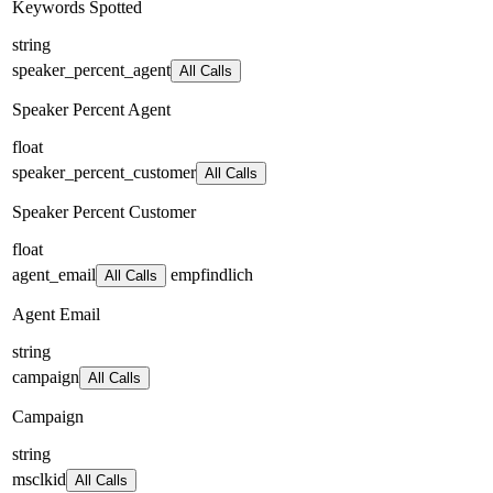
Keywords Spotted
string
speaker_percent_agent
All Calls
Speaker Percent Agent
float
speaker_percent_customer
All Calls
Speaker Percent Customer
float
agent_email
empfindlich
All Calls
Agent Email
string
campaign
All Calls
Campaign
string
msclkid
All Calls