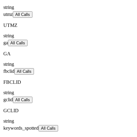
string
utmz
All Calls
UTMZ
string
ga
All Calls
GA
string
fbclid
All Calls
FBCLID
string
gclid
All Calls
GCLID
string
keywords_spotted
All Calls