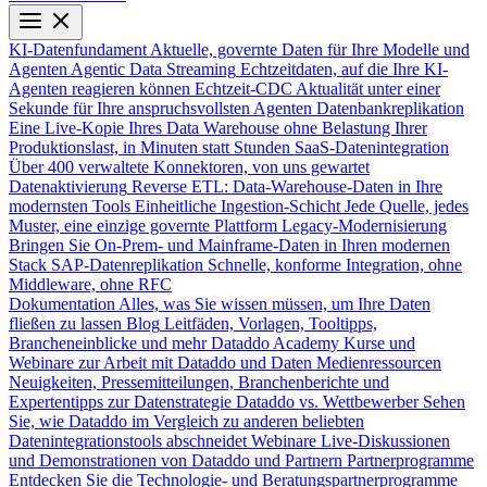
KI-Datenfundament
Aktuelle, governte Daten für Ihre Modelle und
Agenten
Agentic Data Streaming
Echtzeitdaten, auf die Ihre KI-
Agenten reagieren können
Echtzeit-CDC
Aktualität unter einer
Sekunde für Ihre anspruchsvollsten Agenten
Datenbankreplikation
Eine Live-Kopie Ihres Data Warehouse ohne Belastung Ihrer
Produktionslast, in Minuten statt Stunden
SaaS-Datenintegration
Über 400 verwaltete Konnektoren, von uns gewartet
Datenaktivierung
Reverse ETL: Data-Warehouse-Daten in Ihre
modernsten Tools
Einheitliche Ingestion-Schicht
Jede Quelle, jedes
Muster, eine einzige governte Plattform
Legacy-Modernisierung
Bringen Sie On-Prem- und Mainframe-Daten in Ihren modernen
Stack
SAP-Datenreplikation
Schnelle, konforme Integration, ohne
Middleware, ohne RFC
Dokumentation
Alles, was Sie wissen müssen, um Ihre Daten
fließen zu lassen
Blog
Leitfäden, Vorlagen, Tooltipps,
Brancheneinblicke und mehr
Dataddo Academy
Kurse und
Webinare zur Arbeit mit Dataddo und Daten
Medienressourcen
Neuigkeiten, Pressemitteilungen, Branchenberichte und
Expertentipps zur Datenstrategie
Dataddo vs. Wettbewerber
Sehen
Sie, wie Dataddo im Vergleich zu anderen beliebten
Datenintegrationstools abschneidet
Webinare
Live-Diskussionen
und Demonstrationen von Dataddo und Partnern
Partnerprogramme
Entdecken Sie die Technologie- und Beratungspartnerprogramme