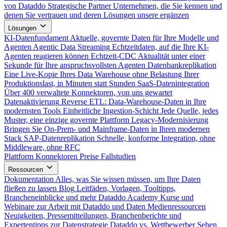
von Dataddo
Strategische Partner
Unternehmen, die Sie kennen und
denen Sie vertrauen und deren Lösungen unsere ergänzen
Lösungen
KI-Datenfundament
Aktuelle, governte Daten für Ihre Modelle und
Agenten
Agentic Data Streaming
Echtzeitdaten, auf die Ihre KI-
Agenten reagieren können
Echtzeit-CDC
Aktualität unter einer
Sekunde für Ihre anspruchsvollsten Agenten
Datenbankreplikation
Eine Live-Kopie Ihres Data Warehouse ohne Belastung Ihrer
Produktionslast, in Minuten statt Stunden
SaaS-Datenintegration
Über 400 verwaltete Konnektoren, von uns gewartet
Datenaktivierung
Reverse ETL: Data-Warehouse-Daten in Ihre
modernsten Tools
Einheitliche Ingestion-Schicht
Jede Quelle, jedes
Muster, eine einzige governte Plattform
Legacy-Modernisierung
Bringen Sie On-Prem- und Mainframe-Daten in Ihren modernen
Stack
SAP-Datenreplikation
Schnelle, konforme Integration, ohne
Middleware, ohne RFC
Plattform
Konnektoren
Preise
Fallstudien
Ressourcen
Dokumentation
Alles, was Sie wissen müssen, um Ihre Daten
fließen zu lassen
Blog
Leitfäden, Vorlagen, Tooltipps,
Brancheneinblicke und mehr
Dataddo Academy
Kurse und
Webinare zur Arbeit mit Dataddo und Daten
Medienressourcen
Neuigkeiten, Pressemitteilungen, Branchenberichte und
Expertentipps zur Datenstrategie
Dataddo vs. Wettbewerber
Sehen